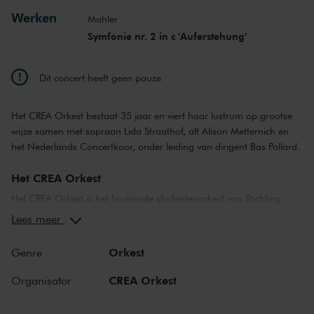
Werken
Mahler
Symfonie nr. 2 in c 'Auferstehung'
Dit concert heeft geen pauze
Het CREA Orkest bestaat 35 jaar en viert haar lustrum op grootse
wijze samen met sopraan Lida Straathof, alt Alison Metternich en
het Nederlands Concertkoor, onder leiding van dirigent Bas Pollard.
Het CREA Orkest
Het CREA Orkest is het bruisende studentenorkest van Stichting
CREA, de culturele organisatie van de Universiteit van Amsterdam
Lees meer
en de Hogeschool van Amsterdam. Musiceren op hoog niveau
wordt gecombineerd met toegankelijkheid, een hoog studietempo,
Orkest
Genre
ongekend speelplezier en passie voor klassieke muziek met bakken
vol energie. In het orkest zitten door de wol geverfde orkestmusici
CREA Orkest
Organisator
en beginnende amateurs naast elkaar. Dat is de aantrekkingskracht
van het CREA Orkest.