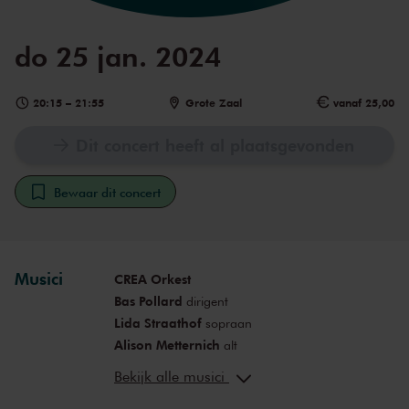
do 25 jan. 2024
20:15
–
21:55
Grote Zaal
vanaf 25,00
Dit concert heeft al plaatsgevonden
Bewaar dit concert
Musici
CREA Orkest
Bas Pollard
dirigent
Lida Straathof
sopraan
Alison Metternich
alt
Nederlands Concertkoor
Bekijk alle musici