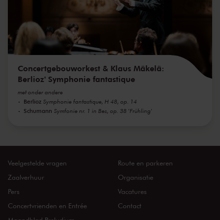
Concertgebouworkest & Klaus Mäkelä:
Berlioz' Symphonie fantastique
met onder andere
Berlioz
Symphonie fantastique, H 48, op. 14
Schumann
Symfonie nr. 1 in Bes, op. 38 'Frühling'
Veelgestelde vragen
Route en parkeren
Zaalverhuur
Organisatie
Pers
Vacatures
Concertvrienden en Entrée
Contact
Maandblad Preludium