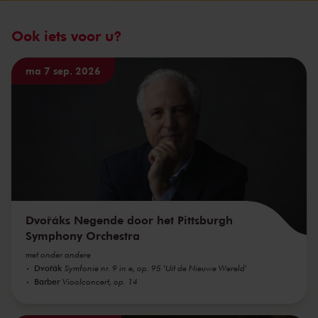
Ook iets voor u?
ma 7 sep. 2026
Dvořáks Negende door het Pittsburgh
Symphony Orchestra
met onder andere
Dvořák
Symfonie nr. 9 in e, op. 95 'Uit de Nieuwe Wereld'
Barber
Vioolconcert, op. 14