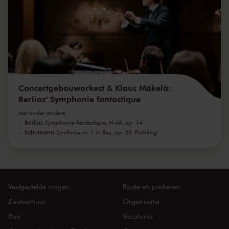
Concertgebouworkest & Klaus Mäkelä:
Berlioz' Symphonie fantastique
met onder andere
Berlioz
Symphonie fantastique, H 48, op. 14
Schumann
Symfonie nr. 1 in Bes, op. 38 'Frühling'
Veelgestelde vragen
Route en parkeren
Zaalverhuur
Organisatie
Pers
Vacatures