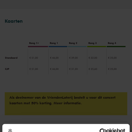
écht goed tot zijn recht te laten komen moet je een vioolvirtuoos zijn
met vlugge vingers en een sterk gevoel voor lyriek.’
Kaarten
Rang 1+
Rang 1
Rang 2
Rang 3
Rang 4
Standaard
€ 51,00
€ 46,00
€ 39,00
€ 32,00
€ 25,00
CJP
€ 51,00
€ 46,00
€ 31,20
€ 25,60
€ 25,00
Als deelnemer van de VriendenLoterij bestelt u voor dit concert
kaarten met 50% korting.
Meer informatie.
Drankjes zijn bij de prijs inbegrepen. Ben je jonger dan 30