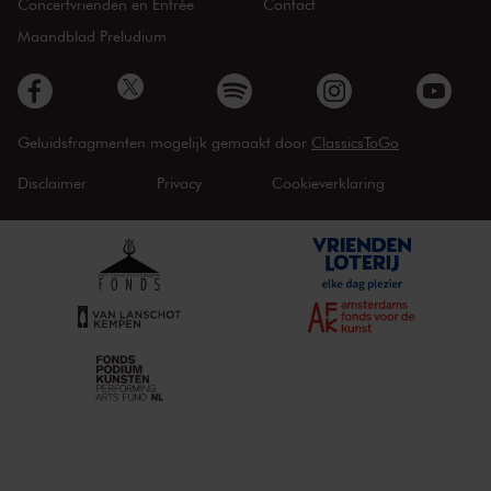
Concertvrienden en Entrée
Contact
Maandblad Preludium
Geluidsfragmenten mogelijk gemaakt door
ClassicsToGo
Disclaimer
Privacy
Cookieverklaring