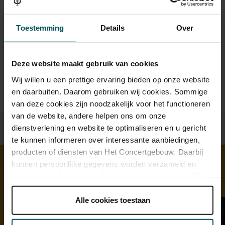
jaar? Eventuele sprintkaarten zijn 4 uur van tevoren via de
online bestelflow beschikbaar.
Meer informatie over
sprintkaarten
Toestemming
Details
Over
Prijzen zijn exclusief transactiekosten: € 5 per bestelling. Wilt
u rolstoelplaatsen bestellen? Mail naar
Deze website maakt gebruik van cookies
kassa@concertgebouw.nl of bel de Concertgebouwlijn op
020 – 671 83 45.
Wij willen u een prettige ervaring bieden op onze website
en daarbuiten. Daarom gebruiken wij cookies. Sommige
van deze cookies zijn noodzakelijk voor het functioneren
van de website, andere helpen ons om onze
dienstverlening en website te optimaliseren en u gericht
te kunnen informeren over interessante aanbiedingen,
producten of diensten van Het Concertgebouw. Daarbij
kunnen persoonlijke gegevens worden verzameld en
gebruikt voor het personaliseren van advertenties. U kunt
Ontdek meer
onder 'aanpassen' zelf welke cookies wij mogen
plaatsen.
Alle cookies toestaan
Lees onze cookieverklaring hier.
Lees onze
privacyverklaring hier.