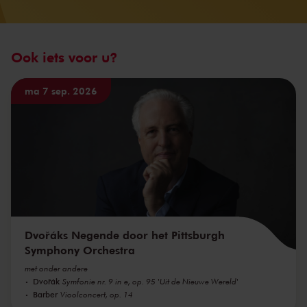
Ook iets voor u?
ma 7 sep. 2026
Dvořáks Negende door het Pittsburgh
Symphony Orchestra
met onder andere
Dvořák
Symfonie nr. 9 in e, op. 95 'Uit de Nieuwe Wereld'
Barber
Vioolconcert, op. 14