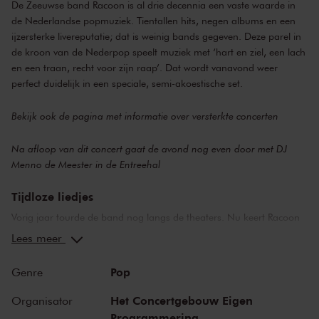
De Zeeuwse band Racoon is al drie decennia een vaste waarde in
de Nederlandse popmuziek. Tientallen hits, negen albums en een
ijzersterke livereputatie; dat is weinig bands gegeven. Deze parel in
de kroon van de Nederpop speelt muziek met ‘hart en ziel, een lach
en een traan, recht voor zijn raap’. Dat wordt vanavond weer
perfect duidelijk in een speciale, semi-akoestische set.
Bekijk ook de pagina met
informatie over versterkte concerten
Na afloop van dit concert gaat de avond nog even door met DJ
Menno de Meester in de Entreehal
Tijdloze liedjes
Vorig jaar tourde de band nog langs de theaters. Nu keert Racoon
terug voor shows waarin wordt uitgepakt. Speciaal voor Het
Lees meer
Concertgebouw speelt de band deze avond een semi-akoestische
set. Centraal staat de muziek; samen spelen en genieten van de
Pop
Genre
tijdloze liedjes die de band schreef en die omarmd worden door
radio, pers en publiek.
Het Concertgebouw Eigen
Organisator
Programmering