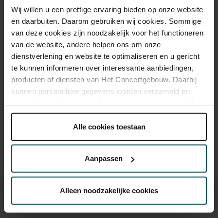
Wij willen u een prettige ervaring bieden op onze website
Als deelnemer van de VriendenLoterij bestelt u voor dit concert
en daarbuiten. Daarom gebruiken wij cookies. Sommige
kaarten met 50% korting.
Meer informatie.
van deze cookies zijn noodzakelijk voor het functioneren
van de website, andere helpen ons om onze
dienstverlening en website te optimaliseren en u gericht
Drankjes zijn niet bij de prijs inbegrepen. Ben je jonger dan
te kunnen informeren over interessante aanbiedingen,
30 jaar? Eventuele sprintkaarten zijn 4 uur van tevoren via de
producten of diensten van Het Concertgebouw. Daarbij
online bestelflow beschikbaar.
Meer informatie over
kunnen persoonlijke gegevens worden verzameld en
sprintkaarten
gebruikt voor het personaliseren van advertenties. U kunt
Prijzen zijn exclusief transactiekosten: € 5 per bestelling. Wilt
onder 'aanpassen' zelf welke cookies wij mogen
u rolstoelplaatsen bestellen? Mail naar
plaatsen.
Alle cookies toestaan
kassa@concertgebouw.nl of bel de Concertgebouwlijn op
Lees onze cookieverklaring hier.
Lees onze
020 – 671 83 45.
privacyverklaring hier.
Aanpassen
Via de
cookieverklaring
op onze website kunt u uw
toestemming op elk moment wijzigen of intrekken.
Alleen noodzakelijke cookies