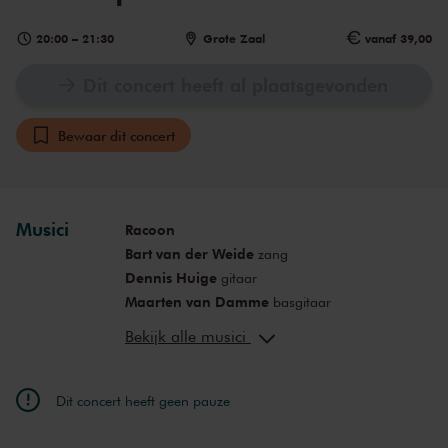
20:00
–
21:30
Grote Zaal
vanaf 39,00
Dit concert heeft al plaatsgevonden
Bewaar dit concert
Musici
Racoon
Bart van der Weide
zang
Dennis Huige
gitaar
Maarten van Damme
basgitaar
Paul Bukkens
drums
Bekijk alle musici
Manu van Os
toetsen
Dit concert heeft geen pauze