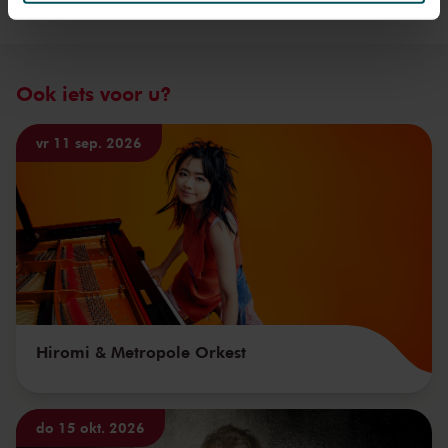
We werken samen met
32 derden
die uw gegevens
kunnen ontvangen en verwerken.
Ook iets voor u?
vr 11 sep. 2026
Hiromi & Metropole Orkest
do 15 okt. 2026