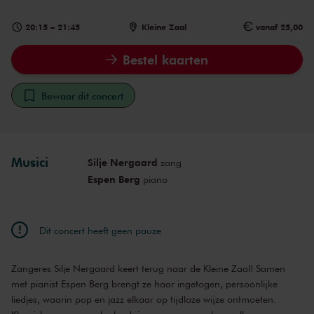
20:15
–
21:45
Kleine Zaal
vanaf 25,00
Bestel kaarten
Bewaar dit concert
Musici
Silje Nergaard
zang
Espen Berg
piano
Dit concert heeft geen pauze
Zangeres Silje Nergaard keert terug naar de Kleine Zaal! Samen
met pianist Espen Berg brengt ze haar ingetogen, persoonlijke
liedjes, waarin pop en jazz elkaar op tijdloze wijze ontmoeten.