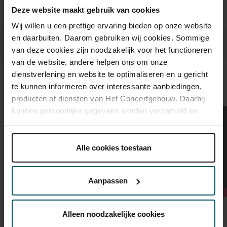
Deze website maakt gebruik van cookies
Wij willen u een prettige ervaring bieden op onze website
en daarbuiten. Daarom gebruiken wij cookies. Sommige
van deze cookies zijn noodzakelijk voor het functioneren
van de website, andere helpen ons om onze
dienstverlening en website te optimaliseren en u gericht
Beeld en geluid
te kunnen informeren over interessante aanbiedingen,
producten of diensten van Het Concertgebouw. Daarbij
kunnen persoonlijke gegevens worden verzameld en
gebruikt voor het personaliseren van advertenties. U kunt
onder 'aanpassen' zelf welke cookies wij mogen
plaatsen.
Alle cookies toestaan
Lees onze cookieverklaring hier.
Lees onze
privacyverklaring hier.
Aanpassen
Via de
cookieverklaring
op onze website kunt u uw
toestemming op elk moment wijzigen of intrekken.
Alleen noodzakelijke cookies