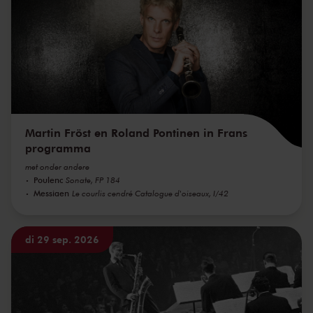
Martin Fröst en Roland Pontinen in Frans
programma
met onder andere
Poulenc
Sonate, FP 184
Messiaen
Le courlis cendré Catalogue d'oiseaux, I/42
di 29 sep. 2026