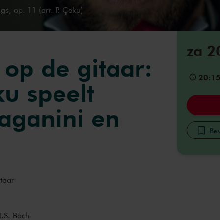
gs, op. 11 (arr. P. Çeku)
za 2
 op de gitaar:
20:1
ku speelt
Paganini en
Bew
taar
J.S. Bach