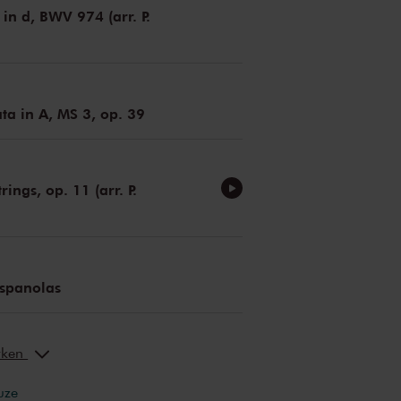
 in d, BWV 974 (arr. P.
a in A, MS 3, op. 39
rings, op. 11 (arr. P.
espanolas
erken
uze