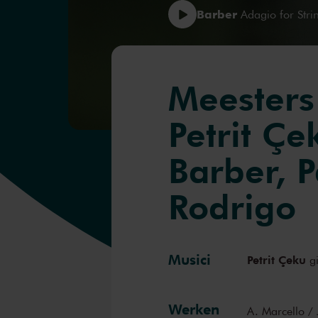
Barber
Adagio for Strin
Meesters
Petrit Çe
Barber, 
Rodrigo
Musici
Petrit Çeku
gi
Werken
A. Marcello / 