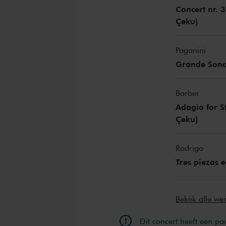
Concert nr. 3
Çeku)
Paganini
Grande Sonat
Barber
Adagio for St
Çeku)
Rodrigo
Tres piezas 
Bekijk alle w
Dit concert heeft een pa