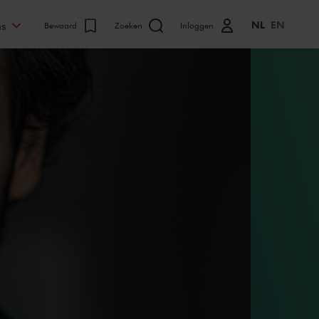
NL
EN
ns
Bewaard
Zoeken
Inloggen