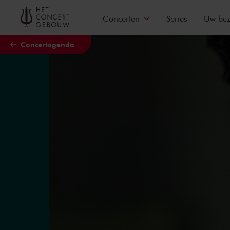
Naar hoofdcontent
Concerten
Series
Uw be
Concertagenda