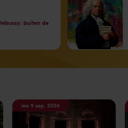
ebussy: buiten de
wo 9 sep. 2026