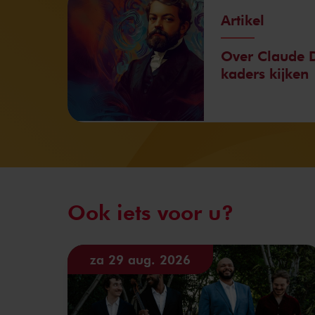
Artikel
Over Claude D
kaders kijken
Ook iets voor u?
za 29 aug. 2026