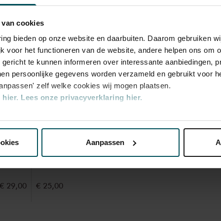
 van cookies
odrigo
varing bieden op onze website en daarbuiten. Daarom gebruiken 
zendpoot als Paganini: hij was niet alleen
jk voor het functioneren van de website, andere helpen ons om o
u gericht te kunnen informeren over interessante aanbiedingen, p
list, maar ook een uitstekend gitarist.
en persoonlijke gegevens worden verzameld en gebruikt voor he
gitaar op schoot, af en toe improviseerde hij
aanpassen' zelf welke cookies wij mogen plaatsen.
gitaarrecital ook een demonstratie van de
hier.
Lees onze privacyverklaring hier.
ach tot Barber klinken veel werken
ent. Petrit Çeku laat horen dat hij ook in
nze website kunt u uw toestemming op elk moment wijzigen of i
ebussy’s kleurenrijkdom komt op zes snaren
Rang
Rang
et werk van Rodrigo rondt Spaans temperament
ookies
Aanpassen
A
1
2
erden
die uw gegevens kunnen ontvangen en verwerken.
€ 29,00
€ 25,00