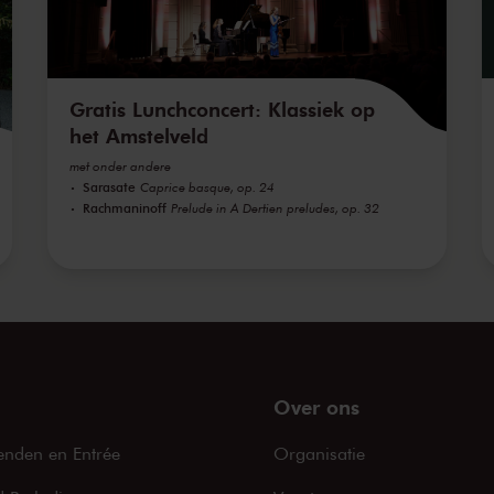
Gratis Lunchconcert: Klassiek op
het Amstelveld
met onder andere
Sarasate
Caprice basque, op. 24
Rachmaninoff
Prelude in A Dertien preludes, op. 32
Over ons
enden en Entrée
Organisatie