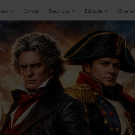
zoek
Ontdek
Steun ons
Educatie
Over o