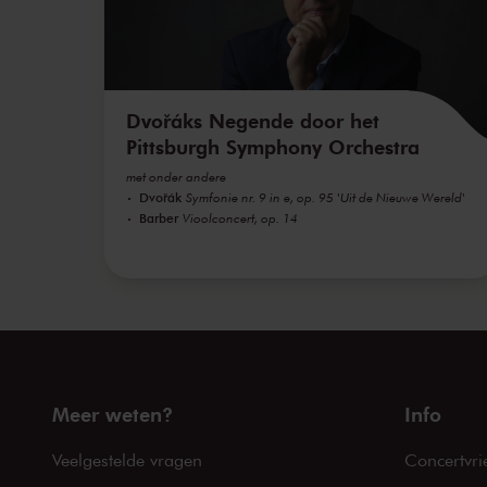
Dvořáks Negende door het
Pittsburgh Symphony Orchestra
met onder andere
Dvořák
Symfonie nr. 9 in e, op. 95 'Uit de Nieuwe Wereld'
Barber
Vioolconcert, op. 14
Meer weten?
Info
Veelgestelde vragen
Concertvri