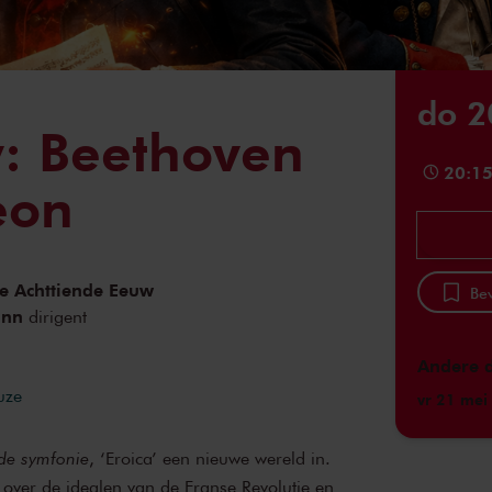
do 2
y: Beethoven
20:1
eon
e Achttiende Eeuw
Bew
ann
dirigent
Andere 
uze
vr 21 mei
de symfonie
, ‘Eroica’ een nieuwe wereld in.
g over de idealen van de Franse Revolutie en