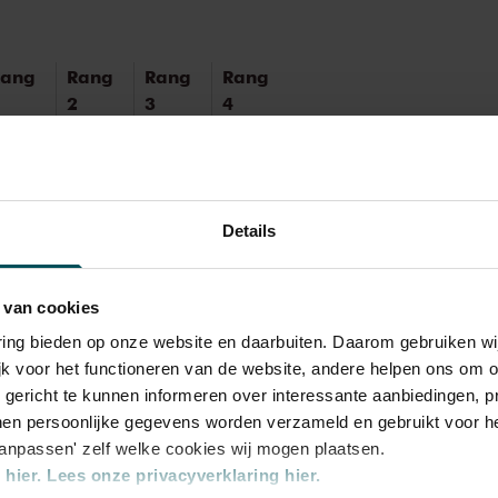
Rang
Rang
Rang
Rang
2
3
4
 55,00
€ 45,00
€ 35,00
€ 25,00
Details
rijs inbegrepen. Ben je jonger dan 30 jaar?
 van cookies
n zijn 4 uur van tevoren via de online
varing bieden op onze website en daarbuiten. Daarom gebruiken 
r.
Meer informatie over sprintkaarten
jk voor het functioneren van de website, andere helpen ons om o
transactiekosten: € 5 per bestelling. Wilt u
u gericht te kunnen informeren over interessante aanbiedingen, p
ellen? Mail naar kassa@concertgebouw.nl
en persoonlijke gegevens worden verzameld en gebruikt voor he
ouwlijn op 020 – 671 83 45.
aanpassen' zelf welke cookies wij mogen plaatsen.
hier.
Lees onze privacyverklaring hier.