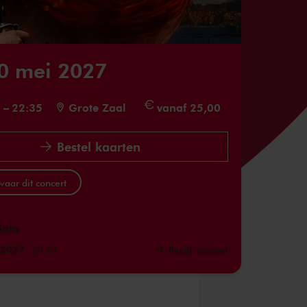
0 mei 2027
5
–
22:35
Grote Zaal
vanaf 25,00
Bestel kaarten
aar dit concert
data
 2027
20:15
Bekijk concert