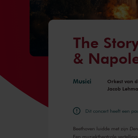
The Stor
& Napol
Musici
Orkest van d
Jacob Lehm
Dit concert heeft een pa
Beethoven luidde met zijn
Der
Een muziektheatrale vertellin