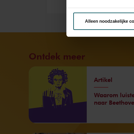
Via de
cookieverklaring
op o
Alleen noodzakelijke c
We werken samen met
32 d
Ontdek meer
Artikel
Waarom luiste
naar Beethov