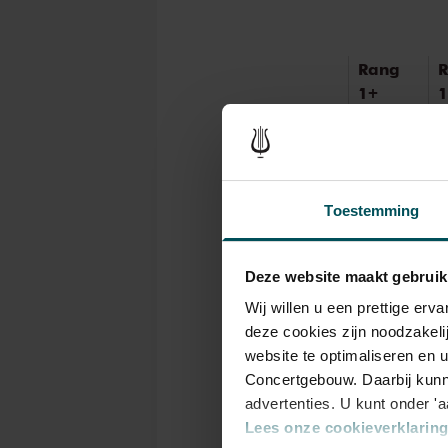
Rang
1+
1
Standaard
€ 65,00
€
Toestemming
Drankjes zijn bij de p
Deze website maakt gebruik
Eventuele sprintkaarte
Wij willen u een prettige er
bestelflow beschikbaa
deze cookies zijn noodzakeli
Prijzen zijn exclusief 
website te optimaliseren en 
rolstoelplaatsen best
Concertgebouw. Daarbij kunn
of bel de Concertgeb
advertenties. U kunt onder '
Lees onze cookieverklaring 