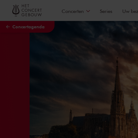
Naar hoofdcontent
Concerten
Series
Uw be
Concertagenda