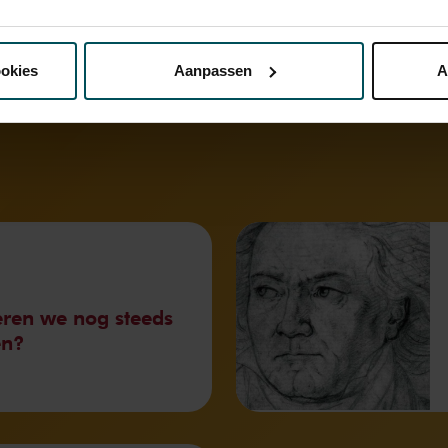
nze website kunt u uw toestemming op elk moment wijzigen of i
ookies
Aanpassen
A
erden
die uw gegevens kunnen ontvangen en verwerken.
ren we nog steeds
en?