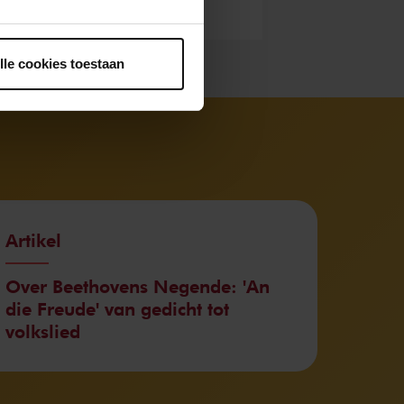
ntrekken.
lle cookies toestaan
Artikel
Over Beethovens Negende: 'An
die Freude' van gedicht tot
volkslied