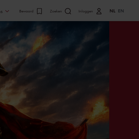
NL
EN
ns
Bewaard
Zoeken
Inloggen