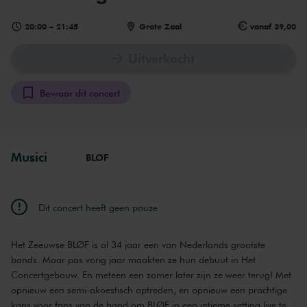
20:00
–
21:45
Grote Zaal
vanaf 39,00
Uitverkocht
Bewaar dit concert
Musici
BLØF
Dit concert heeft geen pauze
Het Zeeuwse BLØF is al 34 jaar een van Nederlands grootste
bands. Maar pas vorig jaar maakten ze hun debuut in Het
Concertgebouw. En meteen een zomer later zijn ze weer terug! Met
opnieuw een semi-akoestisch optreden, en opnieuw een prachtige
kans voor fans van de band om BLØF in een intieme setting live te