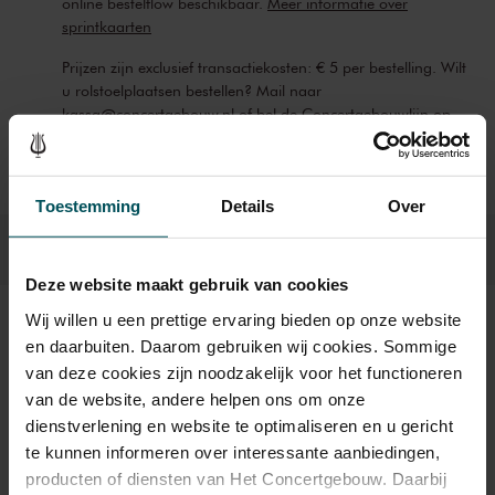
online bestelflow beschikbaar.
Meer informatie over
sprintkaarten
Prijzen zijn exclusief transactiekosten: € 5 per bestelling. Wilt
u rolstoelplaatsen bestellen? Mail naar
kassa@concertgebouw.nl of bel de Concertgebouwlijn op
020 – 671 83 45.
Toestemming
Details
Over
Deze website maakt gebruik van cookies
Wij willen u een prettige ervaring bieden op onze website
Beeld en geluid
en daarbuiten. Daarom gebruiken wij cookies. Sommige
van deze cookies zijn noodzakelijk voor het functioneren
van de website, andere helpen ons om onze
dienstverlening en website te optimaliseren en u gericht
te kunnen informeren over interessante aanbiedingen,
producten of diensten van Het Concertgebouw. Daarbij