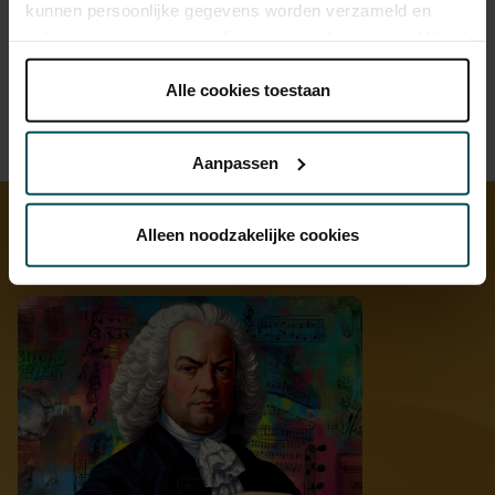
kunnen persoonlijke gegevens worden verzameld en
gebruikt voor het personaliseren van advertenties. U kunt
onder 'aanpassen' zelf welke cookies wij mogen
plaatsen.
Alle cookies toestaan
Lees onze cookieverklaring hier.
Lees onze
privacyverklaring hier.
Aanpassen
Via de
cookieverklaring
op onze website kunt u uw
toestemming op elk moment wijzigen of intrekken.
Alleen noodzakelijke cookies
Ontdek meer
We werken samen met
32 derden
die uw gegevens
kunnen ontvangen en verwerken.