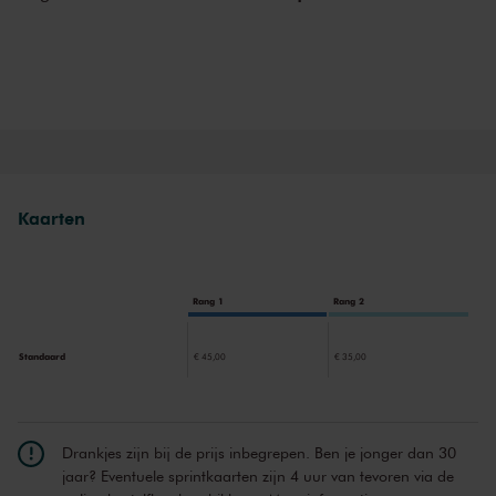
waarlangs de barokke instrumentale muziek tot volle bloei kwam.
Zelden uitgevoerde klassieke cellosonate
Twee bijzondere accenten maken dit programma extra boeiend:
enerzijds de stilistische reis door verschillende baroktradities – Duits,
Oostenrijks en Engels – die elk hun eigen karakter en retoriek laten
horen; anderzijds de zelden uitgevoerde Cellosonate van Johann
Christoph Friedrich Bach, waarin de barokke kamermuziek al
subtiel richting de vroege klassieke stijl beweegt. Samen vormen
Kaarten
deze werken een levendig portret van bijna anderhalve eeuw
kamermuziek.
Rang 1
Rang 2
Standaard
€ 45,00
€ 35,00
Drankjes zijn bij de prijs inbegrepen. Ben je jonger dan 30
jaar? Eventuele sprintkaarten zijn 4 uur van tevoren via de