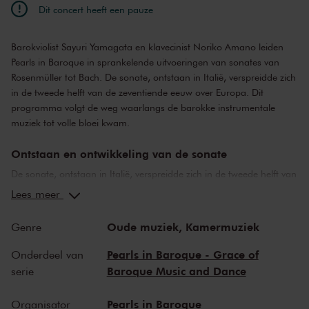
Dit concert heeft een pauze
Barokviolist Sayuri Yamagata en klavecinist Noriko Amano leiden
Pearls in Baroque in sprankelende uitvoeringen van sonates van
Rosenmüller tot Bach. De sonate, ontstaan in Italië, verspreidde zich
in de tweede helft van de zeventiende eeuw over Europa. Dit
programma volgt de weg waarlangs de barokke instrumentale
muziek tot volle bloei kwam.
Ontstaan en ontwikkeling van de sonate
De sonate, ontstaan in Italië, verspreidde zich in de tweede helft van
de zeventiende eeuw over Europa en nam – over grenzen heen –
Lees meer
steeds nieuwe gedaanten aan. Bij Rosenmüller en Biber horen we
de inventiviteit en virtuositeit van het Duitse en Italiaans
Oude muziek,
Kamermuziek
Genre
muziekleven, terwijl Purcell de elegante Engelse triosonate
vertegenwoordigt. In het werk van Bach komt deze ontwikkeling tot
Pearls in Baroque - Grace of
Onderdeel van
een bijzondere verfijning in een levendige wereld van contrapunt.
Baroque Music and Dance
serie
Zo ontvouwt zich een muzikale reis waarin stijlen, ideeën en
klankwerelden elkaar ontmoeten. Dit programma volgt de weg
Pearls in Baroque
Organisator