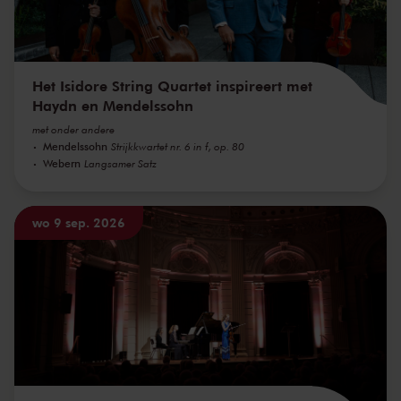
Het Isidore String Quartet inspireert met
Haydn en Mendelssohn
met onder andere
Mendelssohn
Strijkkwartet nr. 6 in f, op. 80
Webern
Langsamer Satz
wo 9 sep. 2026