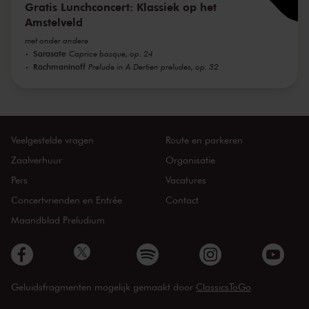
Gratis Lunchconcert: Klassiek op het
Amstelveld
met onder andere
Sarasate
Caprice basque, op. 24
Rachmaninoff
Prelude in A Dertien preludes, op. 32
Veelgestelde vragen
Route en parkeren
Zaalverhuur
Organisatie
Pers
Vacatures
Concertvrienden en Entrée
Contact
Maandblad Preludium
Geluidsfragmenten mogelijk gemaakt door
ClassicsToGo