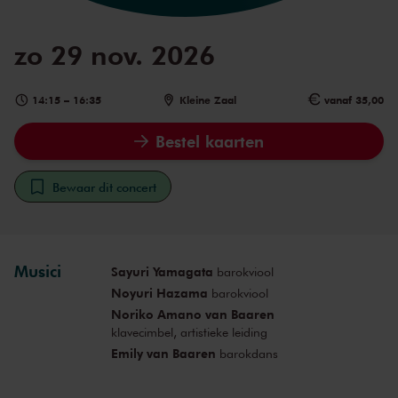
zo 29 nov. 2026
14:15
–
16:35
Kleine Zaal
vanaf 35,00
Bestel kaarten
Bewaar dit concert
Musici
Sayuri Yamagata
barokviool
Noyuri Hazama
barokviool
Noriko Amano van Baaren
klavecimbel, artistieke leiding
Emily van Baaren
barokdans