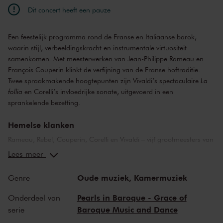
Dit concert heeft een pauze
Een feestelijk programma rond de Franse en Italiaanse barok,
waarin stijl, verbeeldingskracht en instrumentale virtuositeit
samenkomen. Met meesterwerken van Jean-Philippe Rameau en
François Couperin klinkt de verfijning van de Franse hoftraditie.
Twee spraakmakende hoogtepunten zijn Vivaldi’s spectaculaire
La
follia
en Corelli’s invloedrijke sonate, uitgevoerd in een
sprankelende bezetting.
Hemelse klanken
Rameau, Rebel, Couperin, Corelli en Vivaldi – vijf grootmeesters van
de barok weven een schitterend tapijt van kamermuziek dat
Lees meer
weerklinkt in de ruimte van Het Concertgebouw. Geniet van een
hemels samenspel van verfijnde structuur en hartstochtelijke
Oude muziek,
Kamermuziek
Genre
expressie, een onvergetelijk muzikaal moment dat diep in het hart
resoneert.
Pearls in Baroque - Grace of
Onderdeel van
Baroque Music and Dance
serie
Top barokviolisten