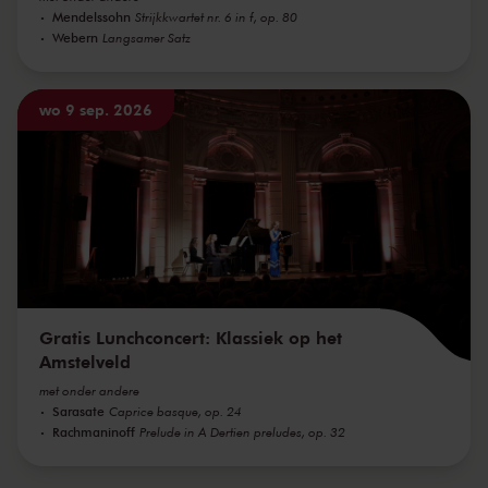
Mendelssohn
Strijkkwartet nr. 6 in f, op. 80
Webern
Langsamer Satz
wo 9 sep. 2026
Gratis Lunchconcert: Klassiek op het
Amstelveld
met onder andere
Sarasate
Caprice basque, op. 24
Rachmaninoff
Prelude in A Dertien preludes, op. 32