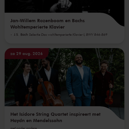
Jan-Willem Rozenboom en Bachs
Wohltemperierte Klavier
J.S. Bach
Selectie Das wohltemperierte Klavier I, BWV 846-869
za 29 aug. 2026
Het Isidore String Quartet inspireert met
Haydn en Mendelssohn
met onder andere