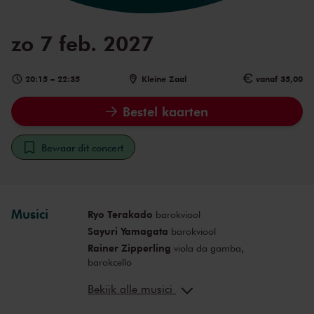
zo 7 feb. 2027
20:15
–
22:35
Kleine Zaal
vanaf 35,00
Bestel kaarten
Bewaar dit concert
Musici
Ryo Terakado
barokviool
Sayuri Yamagata
barokviool
Rainer Zipperling
viola da gamba,
barokcello
Noriko Amano van Baaren
Bekijk alle musici
klavecimbel, artistieke leiding
Emily van Baaren
barokdans