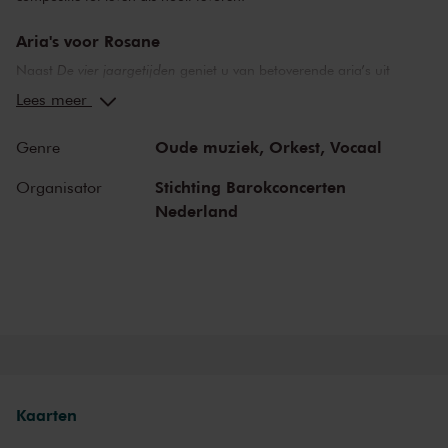
Aria's voor Rosane
Naast
De vier jaargetijden
geniet u van betoverende aria’s uit
Vivaldi’s opera
La verità in cimento
, geschreven voor de
Lees meer
hoofdpersoon: Rosane. Sopraan Olga Zinovieva, met haar unieke
zangstem en onmiskenbare uitstraling, neemt het publiek mee in
Oude muziek,
Orkest,
Vocaal
Genre
deze juwelen uit de barokmuziek. Laat je meeslepen door haar
krachtige interpretatie en raak ontroerd door haar uitvoering van
Stichting Barokconcerten
Organisator
Vivaldi's hit-aria: 'Sposa son disprezzata'!
Nederland
Kaarten