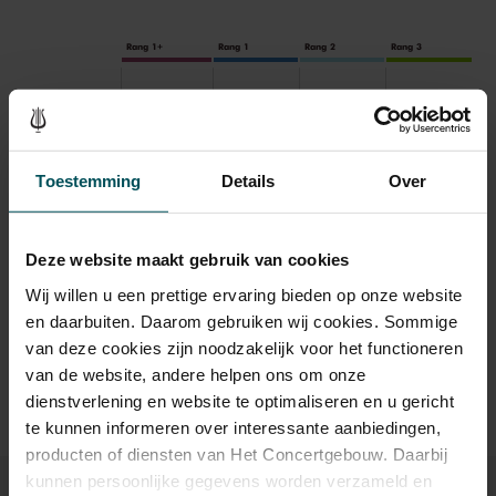
Rang 1+
Rang 1
Rang 2
Rang 3
Standaard
€ 89,00
€ 75,00
€ 47,50
€ 37,50
Toestemming
Details
Over
Drankjes zijn bij de prijs inbegrepen. Ben je jonger dan 30
jaar? Eventuele sprintkaarten zijn 4 uur van tevoren via de
online bestelflow beschikbaar.
Meer informatie over
Deze website maakt gebruik van cookies
sprintkaarten
Wij willen u een prettige ervaring bieden op onze website
Prijzen zijn exclusief transactiekosten: € 5 per bestelling. Wilt
en daarbuiten. Daarom gebruiken wij cookies. Sommige
u rolstoelplaatsen bestellen? Mail naar
van deze cookies zijn noodzakelijk voor het functioneren
kassa@concertgebouw.nl of bel de Concertgebouwlijn op
van de website, andere helpen ons om onze
020 – 671 83 45.
dienstverlening en website te optimaliseren en u gericht
te kunnen informeren over interessante aanbiedingen,
producten of diensten van Het Concertgebouw. Daarbij
kunnen persoonlijke gegevens worden verzameld en