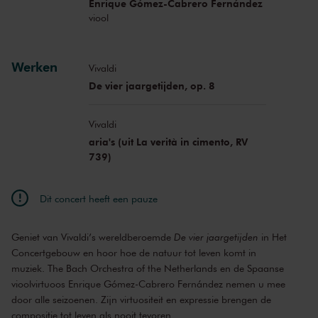
Enrique Gómez-Cabrero Fernández
viool
Werken
Vivaldi
De vier jaargetijden, op. 8
Vivaldi
aria's (uit La verità in cimento, RV
739)
Dit concert heeft een pauze
Geniet van Vivaldi’s wereldberoemde
De vier jaargetijden
in Het
Concertgebouw en hoor hoe de natuur tot leven komt in
muziek. The Bach Orchestra of the Netherlands en de Spaanse
vioolvirtuoos Enrique Gómez-Cabrero Fernández nemen u mee
door alle seizoenen. Zijn virtuositeit en expressie brengen de
compositie tot leven als nooit tevoren.