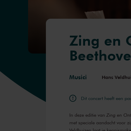
Zing en 
Beethov
Musici
Hans Veldhu
Dit concert heeft een pa
In deze editie van
Zing en On
met speciale aandacht voor zi
Veldhuizen laat je kennismak