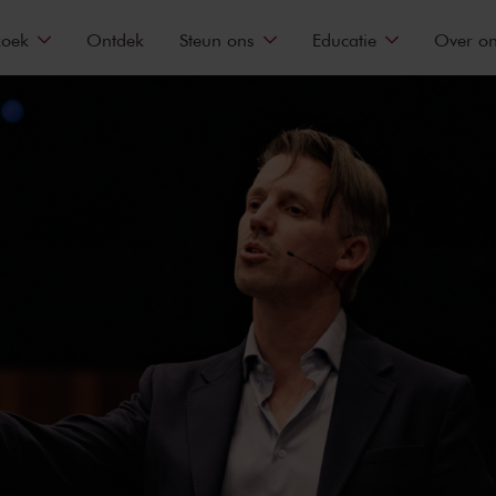
zoek
Ontdek
Steun ons
Educatie
Over o