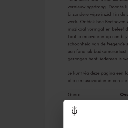
vernieuwingsdrang. Door te lui
bijzondere wijze inzicht in d
werk. Ontdek hoe Beethoven z
muzikaal vormgaf en beleef 
Laat je meevoeren op een bij
schoonheid van de
Negende s
een fanatiek badkamerartiest 
gezongen hebt: iedereen is w
Je kunt via deze pagina een l
alle cursusavonden in een ser
Ove
Genre
Zin
Onderdeel van serie
Edu
Organisator