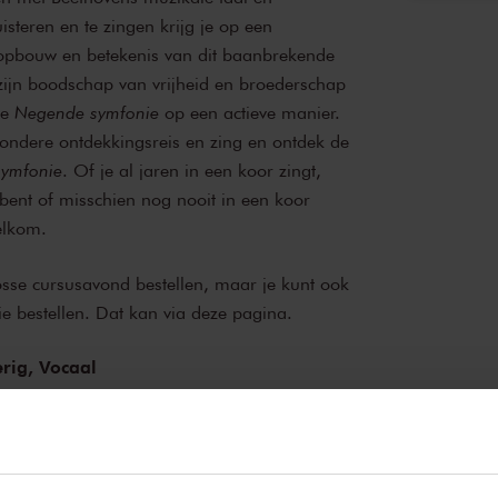
steren en te zingen krijg je op een
e opbouw en betekenis van dit baanbrekende
ijn boodschap van vrijheid en broederschap
de
Negende symfonie
op een actieve manier.
zondere ontdekkingsreis en zing en ontdek de
ymfonie
. Of je al jaren in een koor zingt,
bent of misschien nog nooit in een koor
elkom.
osse cursusavond bestellen, maar je kunt ook
ie bestellen. Dat kan via
deze pagina
.
rig,
Vocaal
g en Ontdek Beethoven
catie - Participatie