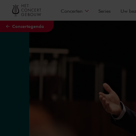
Naar hoofdcontent
Concerten
Series
Uw be
Concertagenda