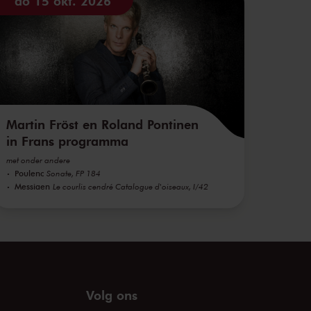
do 15 okt. 2026
Martin Fröst en Roland Pontinen
in Frans programma
met onder andere
Poulenc
Sonate, FP 184
Messiaen
Le courlis cendré Catalogue d'oiseaux, I/42
Volg ons