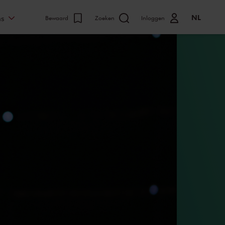
NL
ns
Bewaard
Zoeken
Inloggen