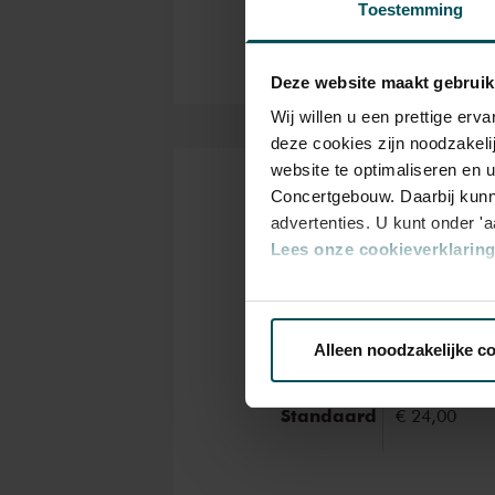
Toestemming
Deze website maakt gebruik
Wij willen u een prettige er
deze cookies zijn noodzakeli
website te optimaliseren en 
Concertgebouw. Daarbij kunn
Kaarten
advertenties. U kunt onder '
Lees onze cookieverklaring 
Via de
cookieverklaring
op o
Rang
Standaard
Alleen noodzakelijke c
We werken samen met
32 d
Standaard
€ 24,00