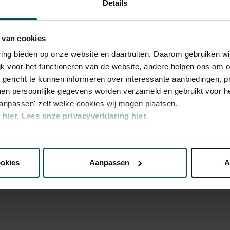
Details
 van cookies
varing bieden op onze website en daarbuiten. Daarom gebruiken 
jk voor het functioneren van de website, andere helpen ons om o
u gericht te kunnen informeren over interessante aanbiedingen, p
en persoonlijke gegevens worden verzameld en gebruikt voor he
aanpassen' zelf welke cookies wij mogen plaatsen.
hier.
Lees onze privacyverklaring hier.
nze website kunt u uw toestemming op elk moment wijzigen of i
ookies
Aanpassen
A
erden
die uw gegevens kunnen ontvangen en verwerken.