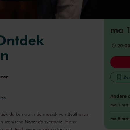
ma 1
Ontdek
20:0
en
izen
Bew
Andere 
uze
ma 1 mrt
tdek
duiken we in de muziek van Beethoven,
ma 8 mrt
jn iconische
Negende symfonie
. Hans
en met Beethovens muzikale taal en