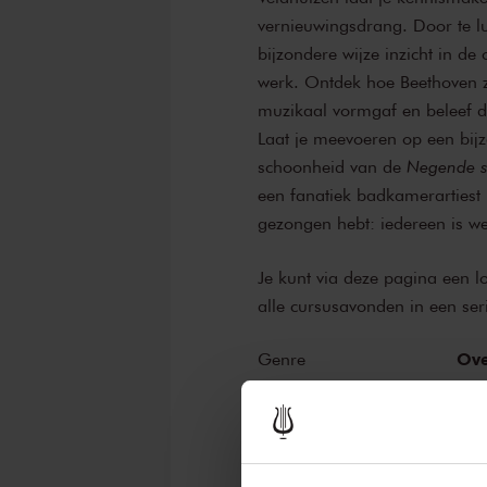
vernieuwingsdrang. Door te lui
bijzondere wijze inzicht in d
werk. Ontdek hoe Beethoven z
muzikaal vormgaf en beleef 
Laat je meevoeren op een bij
schoonheid van de
Negende s
een fanatiek badkamerartiest 
gezongen hebt: iedereen is w
Je kunt via deze pagina een l
alle cursusavonden in een ser
Ove
Genre
Zin
Onderdeel van serie
Edu
Organisator