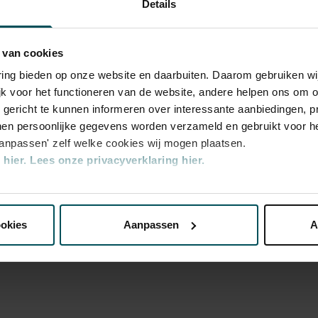
Details
 van cookies
varing bieden op onze website en daarbuiten. Daarom gebruiken 
jk voor het functioneren van de website, andere helpen ons om o
u gericht te kunnen informeren over interessante aanbiedingen, p
en persoonlijke gegevens worden verzameld en gebruikt voor he
aanpassen' zelf welke cookies wij mogen plaatsen.
hier.
Lees onze privacyverklaring hier.
nze website kunt u uw toestemming op elk moment wijzigen of i
ookies
Aanpassen
A
erden
die uw gegevens kunnen ontvangen en verwerken.