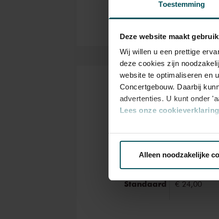
Toestemming
Deze website maakt gebruik
Wij willen u een prettige er
deze cookies zijn noodzakeli
website te optimaliseren en 
Concertgebouw. Daarbij kunn
Kaarten
advertenties. U kunt onder '
Lees onze cookieverklaring 
Via de
cookieverklaring
op o
Rang
Standaard
Alleen noodzakelijke c
We werken samen met
32 d
Standaard
€ 24,00