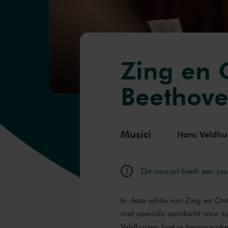
Zing en 
Beethov
Musici
Hans Veldhu
Dit concert heeft een pa
In deze editie van
Zing en On
met speciale aandacht voor zi
Veldhuizen laat je kennismak