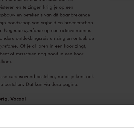
steren en te zingen krijg je op een
e opbouw en betekenis van dit baanbrekende
ijn boodschap van vrijheid en broederschap
de
Negende symfonie
op een actieve manier.
zondere ontdekkingsreis en zing en ontdek de
ymfonie
. Of je al jaren in een koor zingt,
bent of misschien nog nooit in een koor
elkom.
osse cursusavond bestellen, maar je kunt ook
ie bestellen. Dat kan via
deze pagina
.
rig,
Vocaal
g en Ontdek Beethoven
catie - Participatie