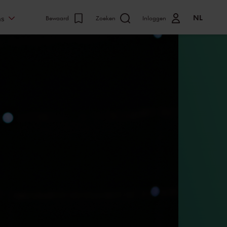
NL
ns
Bewaard
Zoeken
Inloggen