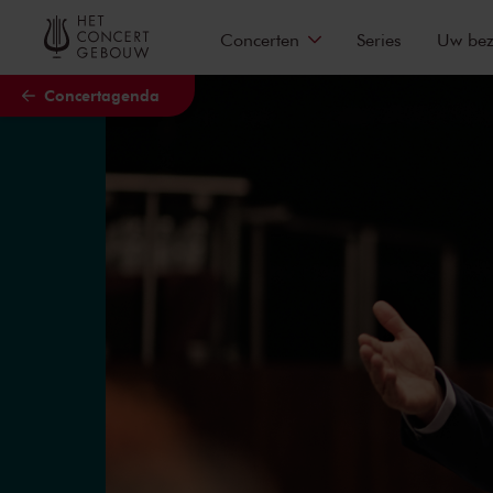
Naar hoofdcontent
Concerten
Series
Uw be
Concertagenda