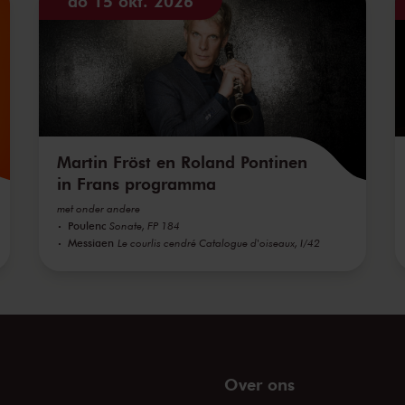
do 15 okt. 2026
Martin Fröst en Roland Pontinen
in Frans programma
met onder andere
Poulenc
Sonate, FP 184
Messiaen
Le courlis cendré Catalogue d'oiseaux, I/42
Over ons