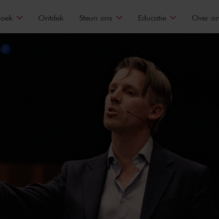
zoek
Ontdek
Steun ons
Educatie
Over o