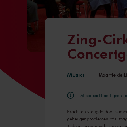
Zing-Cir
Concert
Musici
Maartje de L
Dit concert heeft geen 
Kracht en vreugde door same
geheugenproblemen of uitdagi
Tijdens inspirerende sessies 