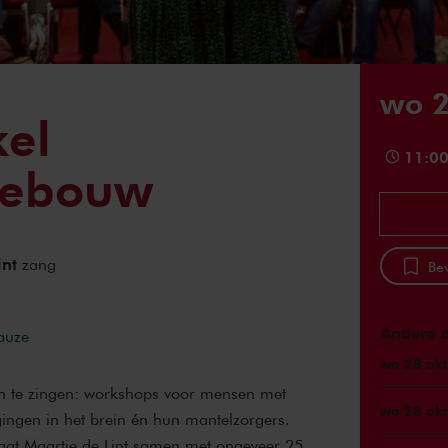
wo 2
kel
11:0
gebouw
int
zang
Bew
Andere 
pauze
wo 28 okt
n te zingen: workshops voor mensen met
wo 28 okt
ngen in het brein én hun mantelzorgers.
gaat Maartje de Lint samen met ongeveer 25