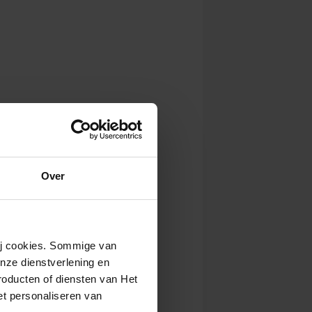
. 2027
14:00
Bekijk concert
i 2027
11:00
Bekijk concert
i 2027
14:00
Bekijk concert
Over
wij cookies. Sommige van
nze dienstverlening en
roducten of diensten van Het
t personaliseren van