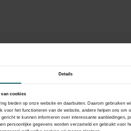
wo 21 apr
6
wo 19 me
026
026
wo 19 me
7
27
Details
 van cookies
rijs inbegrepen. Ben je jonger dan 30 jaar?
e
n zijn 4 uur van tevoren via de online
varing bieden op onze website en daarbuiten. Daarom gebruiken 
r.
Meer informatie over sprintkaarten
jk voor het functioneren van de website, andere helpen ons om o
e
u gericht te kunnen informeren over interessante aanbiedingen, p
transactiekosten: € 5 per bestelling. Wilt u
en persoonlijke gegevens worden verzameld en gebruikt voor he
ellen? Mail naar kassa@concertgebouw.nl