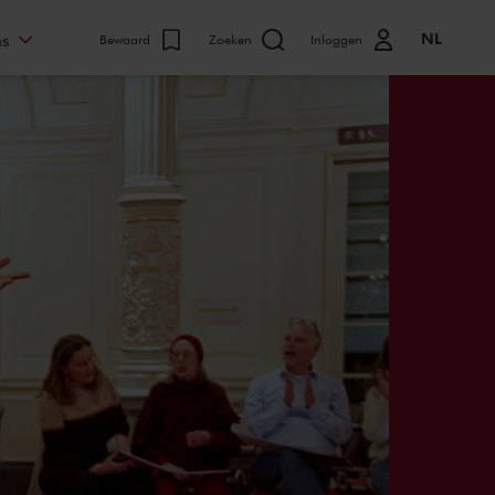
NL
ns
Bewaard
Zoeken
Inloggen