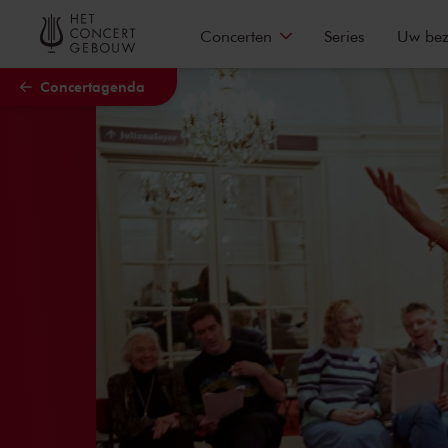
Naar hoofdcontent
Concerten
Series
Uw be
Concertagenda