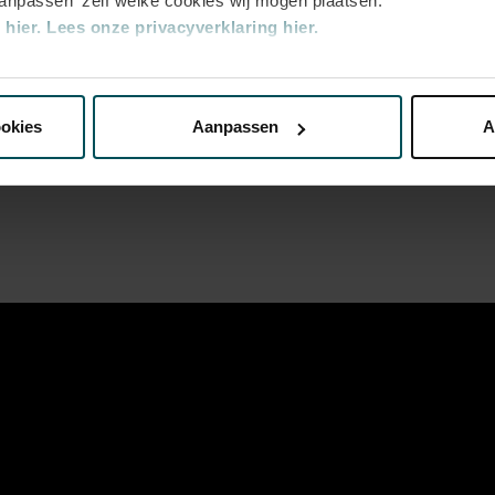
aanpassen' zelf welke cookies wij mogen plaatsen.
ouwlijn op 020 – 671 83 45.
hier.
Lees onze privacyverklaring hier.
e
nze website kunt u uw toestemming op elk moment wijzigen of i
ookies
Aanpassen
A
e
erden
die uw gegevens kunnen ontvangen en verwerken.
ls de mantelzorger heeft een toegangskaart