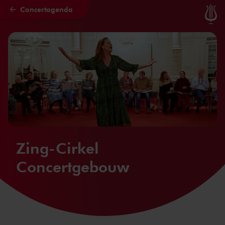
Concertagenda
Naar hoofdcontent
Zing-Cirkel
Concertgebouw