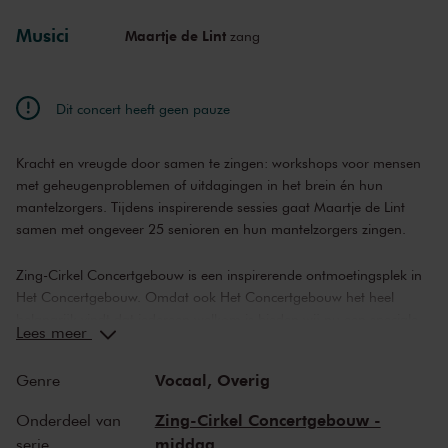
Musici
Maartje de Lint
zang
wo 20 jan. 2027
11:00
Bekijk concert
wo 20 jan. 2027
14:00
Bekijk concert
Dit concert heeft geen pauze
wo 17 feb. 2027
11:00
Bekijk concert
Kracht en vreugde door samen te zingen: workshops voor mensen
wo 17 feb. 2027
14:00
Bekijk concert
met geheugenproblemen of uitdagingen in het brein én hun
mantelzorgers. Tijdens inspirerende sessies gaat Maartje de Lint
wo 17 mrt. 2027
11:00
Bekijk concert
samen met ongeveer 25 senioren en hun mantelzorgers zingen.
wo 17 mrt. 2027
14:00
Bekijk concert
Zing-Cirkel Concertgebouw is een inspirerende ontmoetingsplek in
Het Concertgebouw. Omdat ook Het Concertgebouw het heel
belangrijk vindt dat iedereen welkom is bieden wij nu een speciale
wo 21 apr. 2027
11:00
Bekijk concert
Lees meer
editie aan voor senioren met uitdagingen in het brein, zoals mensen
met een vorm van dementie, Parkinson, afasie, eenzaamheid of
wo 21 apr. 2027
14:00
Bekijk concert
Vocaal,
Overig
Genre
depressie of tijdens herstel van ziekte of hersenletsel. Tijdens
inspirerende sessies gaat Maartje de Lint, voormalig operazangeres,
wo 19 mei 2027
11:00
Bekijk concert
Zing-Cirkel Concertgebouw -
Onderdeel van
artistiek leider en oprichtster van Zingen in de Zorg, samen met
middag
serie