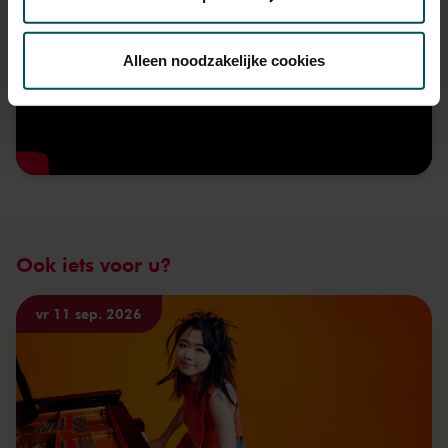
Via de
cookieverklaring
op onze website kunt u uw
toestemming op elk moment wijzigen of intrekken.
Alleen noodzakelijke cookies
We werken samen met
32 derden
die uw gegevens
kunnen ontvangen en verwerken.
Ook iets voor u?
vr 11 sep. 2026