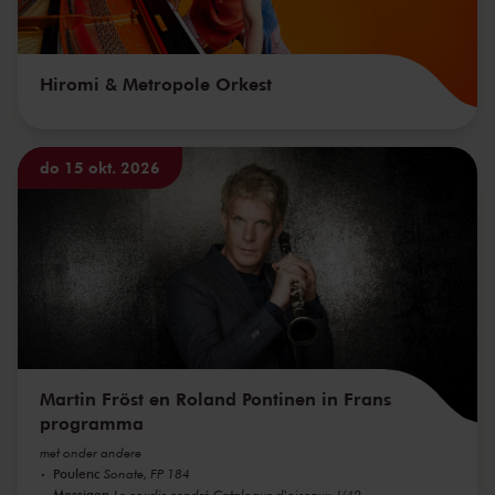
Hiromi & Metropole Orkest
do 15 okt. 2026
Martin Fröst en Roland Pontinen in Frans
programma
met onder andere
Poulenc
Sonate, FP 184
Messiaen
Le courlis cendré Catalogue d'oiseaux, I/42