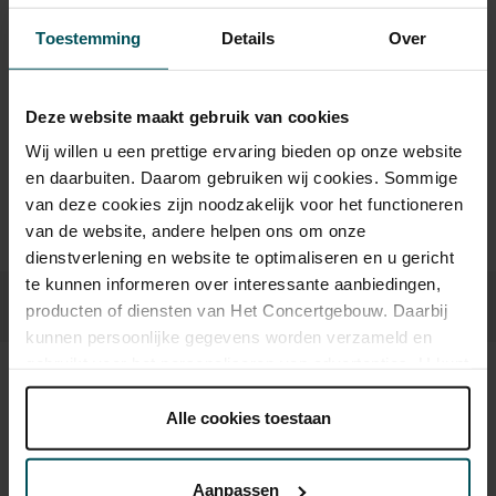
Drankjes zijn bij de prijs inbegrepen. Ben je jonger dan 30
11.00-11.30 uur koffie/thee
jaar? Eventuele sprintkaarten zijn 4 uur van tevoren via de
Toestemming
Details
Over
11.30-12.30 uur workshop
online bestelflow beschikbaar.
Meer informatie over
12.30-13.00 uur koffie/thee
sprintkaarten
Deze website maakt gebruik van cookies
Tijdschema middagsessies:
Prijzen zijn exclusief transactiekosten: € 5 per bestelling. Wilt
u rolstoelplaatsen bestellen? Mail naar
Wij willen u een prettige ervaring bieden op onze website
13.50 uur deuren open
kassa@concertgebouw.nl of bel de Concertgebouwlijn op
en daarbuiten. Daarom gebruiken wij cookies. Sommige
14.00-14.30 uur koffie/thee
020 – 671 83 45.
van deze cookies zijn noodzakelijk voor het functioneren
14.30-15.30 uur workshop
van de website, andere helpen ons om onze
15.30-16.00 uur koffie/thee
dienstverlening en website te optimaliseren en u gericht
te kunnen informeren over interessante aanbiedingen,
Let op: zowel de deelnemer als de mantelzorger heeft een
producten of diensten van Het Concertgebouw. Daarbij
toegangskaart nodig.
kunnen persoonlijke gegevens worden verzameld en
gebruikt voor het personaliseren van advertenties. U kunt
onder 'aanpassen' zelf welke cookies wij mogen
Beeld en geluid
plaatsen.
Alle cookies toestaan
Lees onze cookieverklaring hier.
Lees onze
privacyverklaring hier.
Aanpassen