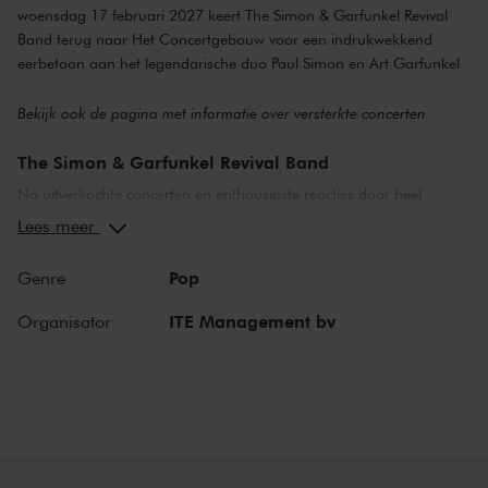
woensdag 17 februari 2027 keert The Simon & Garfunkel Revival
Band terug naar Het Concertgebouw voor een indrukwekkend
eerbetoon aan het legendarische duo Paul Simon en Art Garfunkel.
Bekijk ook de pagina met
informatie over versterkte concerten
The Simon & Garfunkel Revival Band
Na uitverkochte concerten en enthousiaste reacties door heel
Europa brengt de internationaal geroemde revivalband opnieuw de
Lees meer
magie van Simon & Garfunkel tot leven. Meer dan 350.000
bezoekers genoten inmiddels van hun concerten, waarin de warme
Pop
Genre
harmonieën, herkenbare melodieën en bijzondere sfeer centraal
staan. Speciaal voor het Nederlandse publiek staat de band
ITE Management bv
Organisator
opnieuw op het iconische podium van Het Concertgebouw, begeleid
door een sfeervol strijkersensemble.
Leadzangers Michael Frank en Guido Reuter
Het hart van de voorstelling wordt gevormd door leadzangers
Michael Frank en Guido Reuter. Met hun indrukwekkende