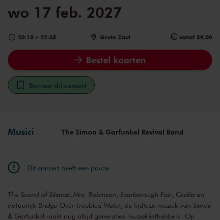
wo 17 feb. 2027
20:15
–
22:35
Grote Zaal
vanaf 59,00
Bestel kaarten
Bewaar dit concert
Musici
The Simon & Garfunkel Revival Band
Dit concert heeft een pauze
The Sound of Silence
,
Mrs. Robinson
,
Scarborough Fair
,
Cecilia
en
natuurlijk
Bridge Over Troubled Water
, de tijdloze muziek van Simon
& Garfunkel raakt nog altijd generaties muziekliefhebbers. Op