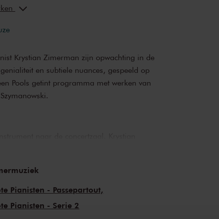
erken
uze
ist Krystian Zimerman zijn opwachting in de
genialiteit en subtiele nuances, gespeeld op
 een Pools getint programma met werken van
 Szymanowski.
 instrument naar de concertzaal. Krystian
uis zorgvuldig in gereedheid gebracht om het
eeft op de voor hem juiste wijze uit te kunnen
mermuziek
irtuoze genialiteit is precies zo buitengewoon
btielste nuances van frasering en tempo’,
te Pianisten - Passepartout,
Poolse pianist komt wederom naar
te Pianisten - Serie 2
werken van Chopin, Brahms, Debussy en