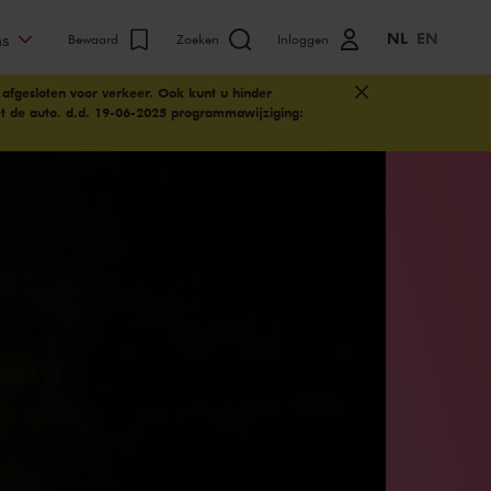
NL
EN
ns
Bewaard
Zoeken
Inloggen
 afgesloten voor verkeer. Ook kunt u hinder
t de auto.
d.d. 19-06-2025 programmawijziging: