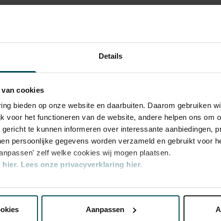
mma.
 Concertgebouw Eigen Programmering
ussy en Szymanowski
n programma voor de pauze aan nocturnes van
Details
e
Tweede sonate
van Johannes Brahms. Na de
e naar het begin van de negentiende eeuw.
, gecomponeerd in 1903, waarin de
 van cookies
ldingen in muziek verklankt. Omstreeks
varing bieden op onze website en daarbuiten. Daarom gebruiken 
rol Zsymanowski zijn
Variaties op een Pools
jk voor het functioneren van de website, andere helpen ons om o
 nog jonge Poolse componist opdroeg aan zijn
u gericht te kunnen informeren over interessante aanbiedingen, p
en persoonlijke gegevens worden verzameld en gebruikt voor he
aanpassen' zelf welke cookies wij mogen plaatsen.
Rang
Rang
Rang
Rang
hier.
Lees onze privacyverklaring hier.
2
3
4
nze website kunt u uw toestemming op elk moment wijzigen of i
 59,00
€ 55,00
€ 39,00
€ 29,00
ookies
Aanpassen
A