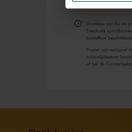
We werken samen met
32 d
Drankjes zijn bij de p
Eventuele sprintkaarte
bestelflow beschikbaa
Prijzen zijn exclusief 
rolstoelplaatsen best
of bel de Concertgeb
Ontdek meer