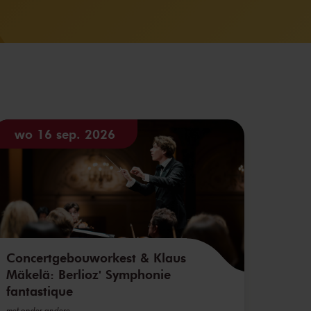
wo 16 sep. 2026
Concertgebouworkest & Klaus
Mäkelä: Berlioz' Symphonie
fantastique
met onder andere