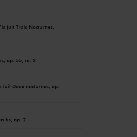
is (uit Trois Nocturnes,
s, op. 55, nr. 2
E (uit Deux nocturnes, op.
n fis, op. 2