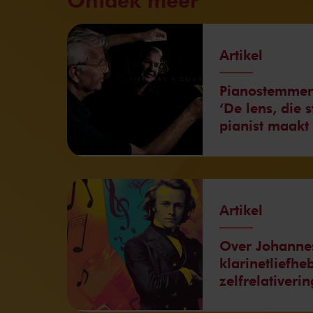
Artikel
Pianostemmer 
‘De lens, die s
pianist maakt 
Artikel
Over Johanne
klarinetliefhe
zelfrelativerin