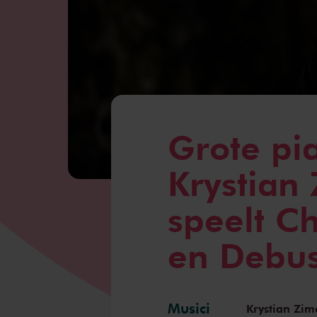
Grote pia
Krystian
speelt C
en Debu
Musici
Krystian Zi