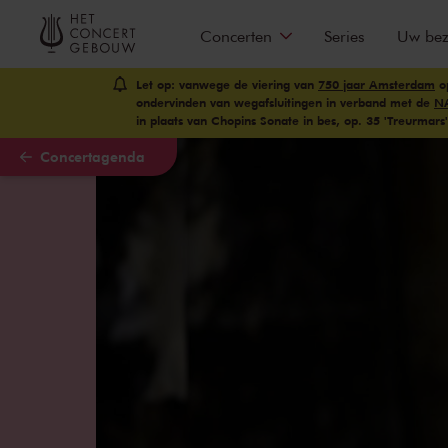
Naar hoofdcontent
Concerten
Series
Uw be
Let op: vanwege de viering van
750 jaar Amsterdam
op
ondervinden van wegafsluitingen in verband met de
N
in plaats van Chopins Sonate in bes, op. 35 'Treurmars'
Concertagenda