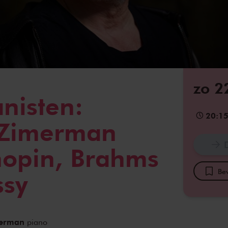
zo 2
nisten:
20:1
 Zimerman
hopin, Brahms
Bew
ssy
merman
piano