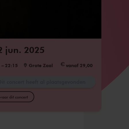
2 jun. 2025
5
–
22:15
Grote Zaal
vanaf 29,00
Dit concert heeft al plaatsgevonden
aar dit concert