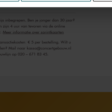
erden
die uw gegevens kunnen ontvangen en verwerken.
rijs inbegrepen. Ben je jonger dan 30 jaar?
n zijn 4 uur van tevoren via de online
r.
Meer informatie over sprintkaarten
transactiekosten: € 5 per bestelling. Wilt u
ellen? Mail naar kassa@concertgebouw.nl
ouwlijn op 020 – 671 83 45.