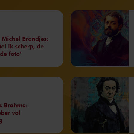
Michel Brandjes:
tel ik scherp, de
de foto’
s Brahms:
bber vol
g