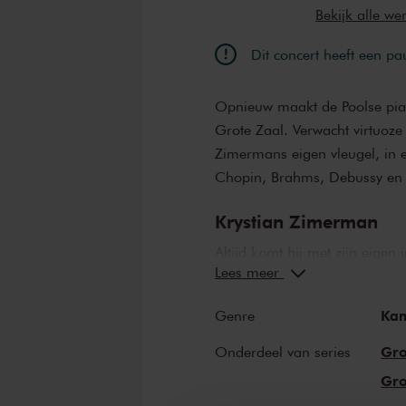
Bekijk alle w
Dit concert heeft een pa
Opnieuw maakt de Poolse pian
Grote Zaal. Verwacht virtuoze 
Zimermans eigen vleugel, in
Chopin, Brahms, Debussy en
Krystian Zimerman
Altijd komt hij met zijn eigen
Lees meer
Zimerman heeft de vleugel th
recital dat hij in zijn hoofd h
Ka
Genre
voeren. ‘Zijn beheersing van v
als zijn beheersing van de su
Gro
Onderdeel van series
oordeelde
The Guardian
. De 
Gro
Amsterdam, vanavond staan 