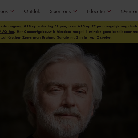
zoek
Ontdek
Steun ons
Educatie
Over o
 de ringweg A10 op zaterdag 21 juni, is de A10 op 22 juni mogelijk nog deels
AVO-top
. Het Concertgebouw is hierdoor mogelijk minder goed bereikbaar me
 zal Krystian Zimerman Brahms' Sonate nr. 2 in fis, op. 2 spelen.