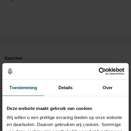
ervaring als muziekdocent. Stijlen en stromingen worden door
elkaar gehusseld voor dat ene doel: kinderliedjes van volwassen
kwaliteit. Maar
Na-aperij
is vooral een heerlijk muzikaal feestje dat
de kleintjes nog lang bij zal blijven. Na-apen mag!
Kaarten
Rang Standaard
Toestemming
Details
Over
Standaard
€ 16,00
Kinderen t/m 12 jaar
€ 15,00
Deze website maakt gebruik van cookies
Wij willen u een prettige ervaring bieden op onze website
en daarbuiten. Daarom gebruiken wij cookies. Sommige
Drankjes zijn niet bij de prijs inbegrepen. Ben je jonger dan