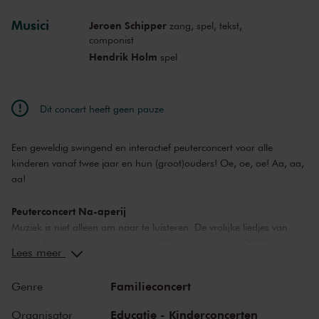
Musici
Jeroen Schipper
zang, spel, tekst,
componist
Hendrik Holm
spel
Dit concert heeft geen pauze
Een geweldig swingend en interactief peuterconcert voor alle
kinderen vanaf twee jaar en hun (groot)ouders! Oe, oe, oe! Aa, aa,
aa!
Peuterconcert Na-aperij
Muziek is niet alleen om naar te luisteren. De vrolijke liedjes van
Jeroen Schipper, winnaar van de Willem Wilminkprijs 2019, nemen
Lees meer
kinderen mee in een muzikale totaalbeleving. Door zijn achtergrond
als professioneel muzikant, docent, componist én schrijver weet
Familieconcert
Genre
Jeroen steeds weer te verrassen met nieuwe ideeën en nieuwe
klanken. Hij put hiervoor uit zijn eigen jeugd, zijn gezin en zijn
Educatie - Kinderconcerten
Organisator