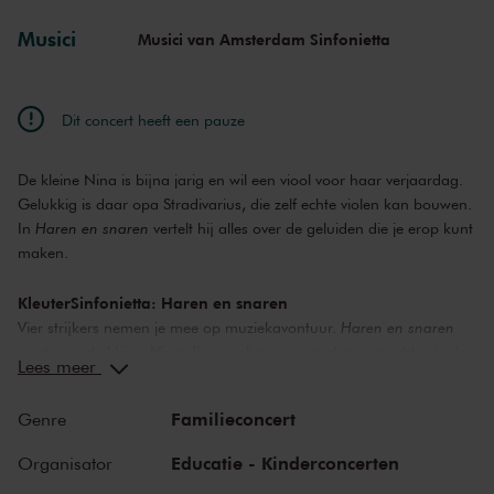
Musici
Musici van Amsterdam Sinfonietta
zo 27 feb. 2022
10:00
Bekijk concert
zo 27 feb. 2022
12:00
Bekijk concert
Dit concert heeft een pauze
zo 27 feb. 2022
14:00
Bekijk concert
De kleine Nina is bijna jarig en wil een viool voor haar verjaardag.
Gelukkig is daar opa Stradivarius, die zelf echte violen kan bouwen.
In
Haren en snaren
vertelt hij alles over de geluiden die je erop kunt
maken.
KleuterSinfonietta: Haren en snaren
Vier strijkers nemen je mee op muziekavontuur.
Haren en snaren
gaat over de kleine Nina die voor haar verjaardag een echte viool
Lees meer
wil van haar opa Stradivarius. Je hoort niet alleen de mooiste
strijkersmuziek, maar ook hoe er wordt getokkeld, geplukt en
Familieconcert
Genre
gekamd. De strijkers spelen werken van Bach, Bartók, Haas en
Schulhoff.
Educatie - Kinderconcerten
Organisator