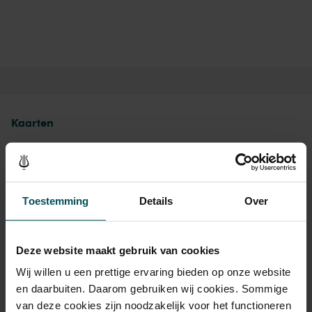
Kaarten
Rang Standaard
Toestemming
Details
Over
Standaard
€ 16,00
Kinderen t/m 12 jaar
€ 15,00
Deze website maakt gebruik van cookies
Wij willen u een prettige ervaring bieden op onze website
en daarbuiten. Daarom gebruiken wij cookies. Sommige
Drankjes zijn bij de prijs inbegrepen. Ben je jonger dan 30
van deze cookies zijn noodzakelijk voor het functioneren
jaar? Eventuele sprintkaarten zijn 4 uur van tevoren via de