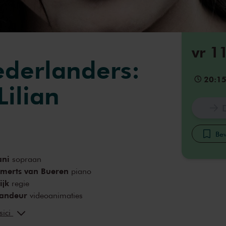
vr 1
derlanders:
20:1
Lilian
Bew
ani
sopraan
merts van Bueren
piano
ijk
regie
andeur
videoanimaties
ht
sici
eij
techniek