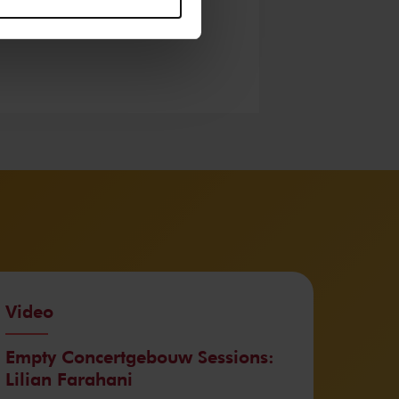
Video
Empty Concertgebouw Sessions:
Lilian Farahani