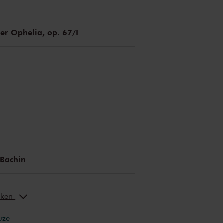
nhof
leiding
der Ophelia, op. 67/I
e
 Bachin
erken
uze