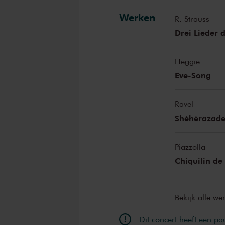
Hella Merke
Werken
R. Strauss
Drei Lieder 
Heggie
Eve-Song
Ravel
Shéhérazad
Piazzolla
Chiquilin de
Bekijk alle w
Dit concert heeft een pa