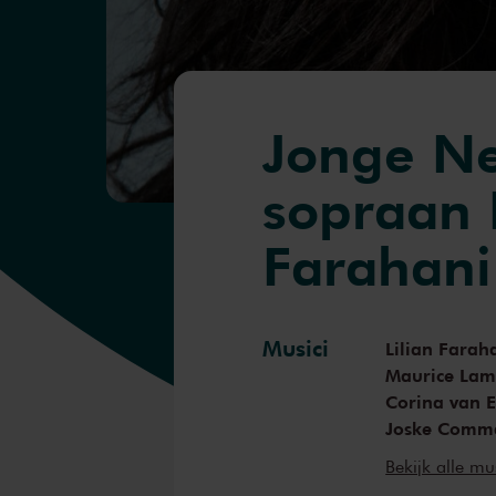
Jonge Ne
sopraan 
Farahani
Musici
Lilian Farah
Maurice Lam
Corina van E
Joske Comm
Henk Post
lic
Bekijk alle mu
Yannick Verw