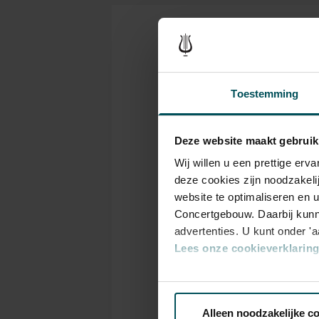
uit eigen land. Ook dit seizo
grote internationale doorbraa
Kaarten
dichtbij te horen en te zien. I
Farahani onder meer Strauss
vrouw is Ravels
Sheherazade
.
Toestemming
vrouwenportretten van Piazzol
Rang
1+
Deze website maakt gebruik
Wij willen u een prettige er
Standaard
€ 36,00
deze cookies zijn noodzakeli
website te optimaliseren en 
Concertgebouw. Daarbij kunn
advertenties. U kunt onder '
Lees onze cookieverklaring 
Drankjes zijn bij de p
Eventuele sprintkaarte
Via de
cookieverklaring
op o
bestelflow beschikbaa
Prijzen zijn exclusief 
Alleen noodzakelijke c