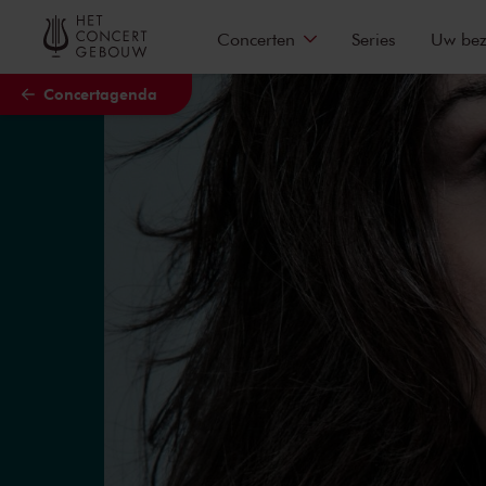
Naar hoofdcontent
Concerten
Series
Uw be
Concertagenda