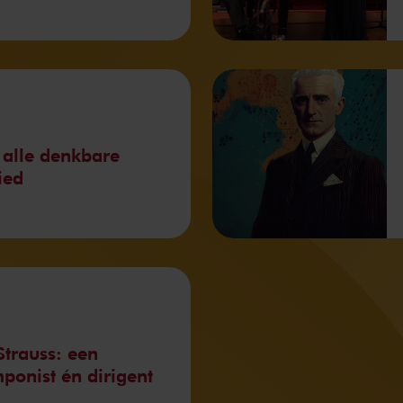
 alle denkbare
ied
Strauss: een
ponist én dirigent