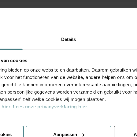
en hoort u musici die op de rand van een
k staan. Dit is dé kans om hun spel van
n een regie van Corina van Eijk zingt Lilian
’
Drei Lieder der Ophelia
. Een andere sterke
 Ook hoort u drie Argentijnse
Details
la.
Rang
Rang
1
2
 van cookies
varing bieden op onze website en daarbuiten. Daarom gebruiken 
€ 30,00
€ 23,00
jk voor het functioneren van de website, andere helpen ons om o
u gericht te kunnen informeren over interessante aanbiedingen, p
en persoonlijke gegevens worden verzameld en gebruikt voor he
aanpassen' zelf welke cookies wij mogen plaatsen.
hier.
Lees onze privacyverklaring hier.
rijs inbegrepen. Ben je jonger dan 30 jaar?
n zijn 4 uur van tevoren via de online
nze website kunt u uw toestemming op elk moment wijzigen of i
r.
Meer informatie over sprintkaarten
transactiekosten: € 5 per bestelling. Wilt u
ookies
Aanpassen
A