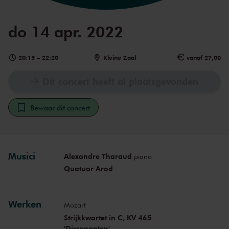
do 14 apr. 2022
20:15
–
22:20
Kleine Zaal
vanaf 27,00
Dit concert heeft al plaatsgevonden
Bewaar dit concert
Musici
Alexandre Tharaud
piano
Quatuor Arod
Werken
Mozart
Strijkkwartet in C, KV 465
'Dissonanten'