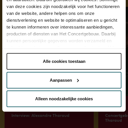
van deze cookies zijn noodzakelijk voor het functioneren
van de website, andere helpen ons om onze
dienstverlening en website te optimaliseren en u gericht
te kunnen informeren over interessante aanbiedingen,
producten of diensten van Het Concertgebouw. Daarbij
kunnen persoonlijke gegevens worden verzameld en
gebruikt voor het personaliseren van advertenties. U kunt
onder 'aanpassen' zelf welke cookies wij mogen
plaatsen.
Alle cookies toestaan
Lees onze cookieverklaring hier.
Lees onze
privacyverklaring hier.
Aanpassen
Via de
cookieverklaring
op onze website kunt u uw
toestemming op elk moment wijzigen of intrekken.
Alleen noodzakelijke cookies
Artikel
Video
Interview: Alexandre Tharaud
Concertgeb
We werken samen met
32 derden
die uw gegevens
Tharaud
kunnen ontvangen en verwerken.