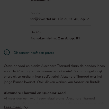
Bartók
Strijkkwartet nr. 1 in a, Sz. 40, op. 7
Dvořák
Pianokwintet nr. 2 in A, op. 81
Dit concert heeft een pauze
Quatuor Arod en pianist Alexandre Tharaud slaan de handen ineen
voor Dvořáks magistrale
Tweede pianokwintet
. ‘Ze zijn ongelooflijk
energiek en gretig in hun spel’, vertelt Alexandre Tharaud over het
jonge Franse kwartet. Ook klinken werken van Mozart en Bartók.
Alexandre Tharaud en Quatuor Arod
Al meer dan een kwart eeuw staat pianist Alexandre Tharaud
bekend om zijn eigenzinnige virtuositeit en zijn honger naar muziek.
Lees meer
Zijn repertoire omspant bijna vijf eeuwen en zijn productiviteit is