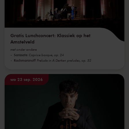
Gratis Lunchconcert: Klassiek op het
Amstelveld
met onder andere
Sarasate
Caprice basque, op. 24
Rachmaninoff
Prelude in A Dertien preludes, op. 32
wo 23 sep. 2026