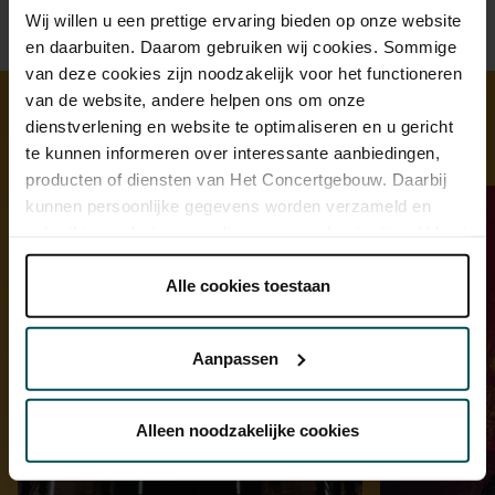
Wij willen u een prettige ervaring bieden op onze website
en daarbuiten. Daarom gebruiken wij cookies. Sommige
van deze cookies zijn noodzakelijk voor het functioneren
van de website, andere helpen ons om onze
dienstverlening en website te optimaliseren en u gericht
Ontdek meer
te kunnen informeren over interessante aanbiedingen,
producten of diensten van Het Concertgebouw. Daarbij
kunnen persoonlijke gegevens worden verzameld en
gebruikt voor het personaliseren van advertenties. U kunt
onder 'aanpassen' zelf welke cookies wij mogen
plaatsen.
Alle cookies toestaan
Lees onze cookieverklaring hier.
Lees onze
privacyverklaring hier.
Aanpassen
Via de
cookieverklaring
op onze website kunt u uw
toestemming op elk moment wijzigen of intrekken.
Alleen noodzakelijke cookies