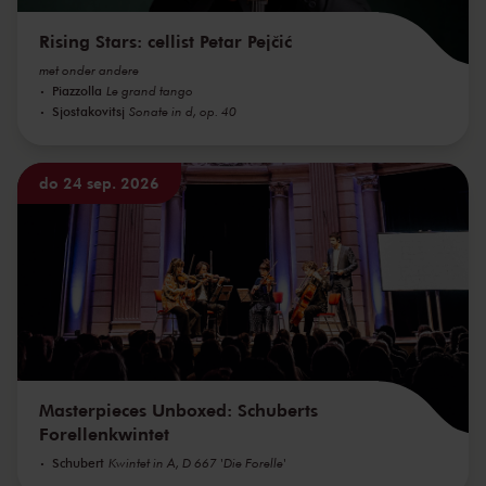
Rising Stars: cellist Petar Pejčić
met onder andere
Piazzolla
Le grand tango
Sjostakovitsj
Sonate in d, op. 40
do 24 sep. 2026
Masterpieces Unboxed: Schuberts
Forellenkwintet
Schubert
Kwintet in A, D 667 'Die Forelle'