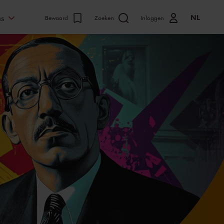
NL
ns
Bewaard
Zoeken
Inloggen