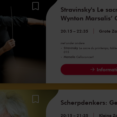
Stravinsky's Le sa
Wynton Marsalis’ 
20:15
–
22:35
Grote Za
met onder andere
Stravinsky
Le sacre du printemps, table
015
Marsalis
Celloconcert
Informati
Scherpdenkers: G
20:15
–
21:35
Kleine Z