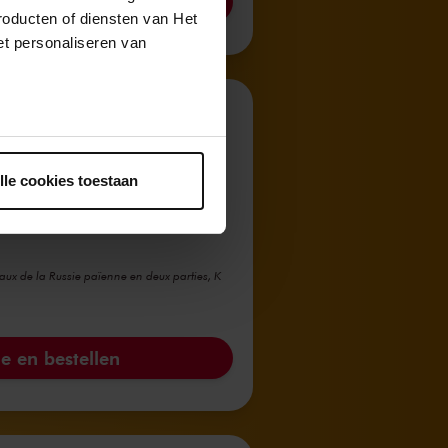
e en bestellen
roducten of diensten van Het
t personaliseren van
cre du printemps en
ntrekken.
Celloconcert
lle cookies toestaan
al
aux de la Russie païenne en deux parties, K
e en bestellen