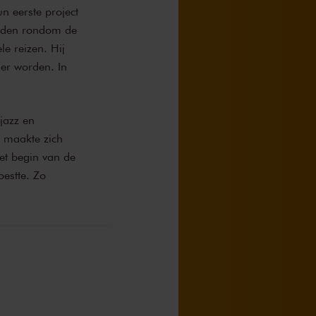
n eerste project
heden rondom de
le reizen. Hij
ger worden. In
jazz en
n maakte zich
et begin van de
oestte. Zo