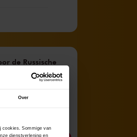
oor de Russische
lakirev tot
aal
Over
chka
wij cookies. Sommige van
nze dienstverlening en