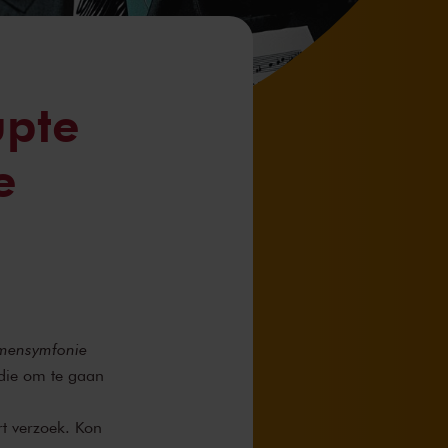
upte
e
mensymfonie
udie om te gaan
t verzoek. Kon