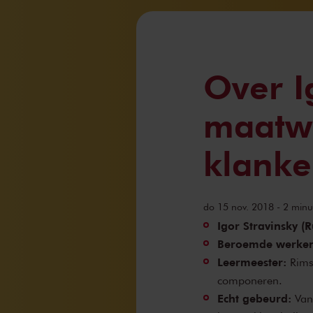
Over I
maatwi
klanke
do 15 nov. 2018 - 2 minut
Igor Stravinsky (
Beroemde werken
Leermeester:
Rims
componeren.
Echt gebeurd:
Van 