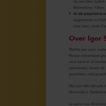
hij een klein ballet
Balanchine. ‘Okee. A
In de populaire c
opgenomen in
Fant
over hem, zoals
Co
Over Igor 
Slechts een paar mate
Parijse concertzaal gi
start werd er al smale
opkwamen, kwam de muz
gevochten, met groent
Met zijn vele abrupte
Stravinsky’s ‘lenterit
Le sacre
was Stravinsk