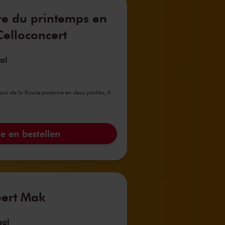
cre du printemps en
Celloconcert
al
aux de la Russie païenne en deux parties, K
e en bestellen
eert Mak
aal