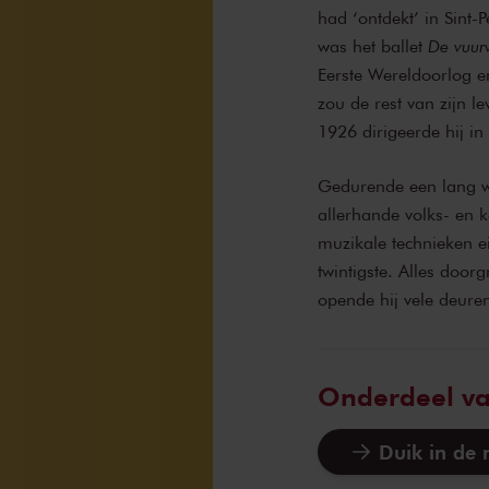
had ‘ontdekt’ in Sint-
was het ballet
De vuur
Eerste Wereldoorlog en
zou de rest van zijn l
1926 dirigeerde hij i
Gedurende een lang w
allerhande volks- en 
muzikale technieken e
twintigste. Alles doorg
opende hij vele deuren
Onderdeel v
Duik in de 