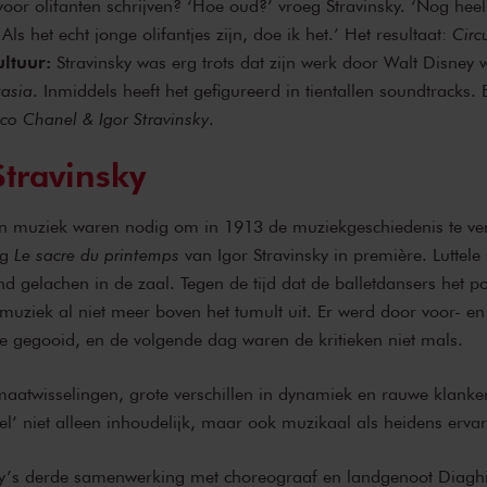
 voor olifanten schrijven? ‘Hoe oud?’ vroeg Stravinsky. ‘Nog heel
ls het echt jonge olifantjes zijn, doe ik het.’ Het resultaat:
Circ
ultuur:
Stravinsky was erg trots dat zijn werk door Walt Disney 
asia
. Inmiddels heeft het gefigureerd in tientallen soundtracks. E
co Chanel & Igor Stravinsky
.
Stravinsky
n muziek waren nodig om in 1913 de muziekgeschiedenis te ve
ng
Le sacre du printemps
van Igor Stravinsky in première. Luttel
nd gelachen in de zaal. Tegen de tijd dat de balletdansers het 
iek al niet meer boven het tumult uit. Er werd door voor- en
e gegooid, en de volgende dag waren de kritieken niet mals.
 maatwisselingen, grote verschillen in dynamiek en rauwe klanke
ueel’ niet alleen inhoudelijk, maar ook muzikaal als heidens erva
y’s derde samenwerking met choreograaf en landgenoot Diaghi