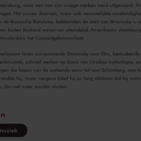
Petersburg, waar een van zijn vroege werken werd uitgevoerd. Hu
vogel
. Het succes daarvan, maar ook vermoeilijkte omstandig
 de Russische Revolutie, betekenden de start van Stravinsky’s ve
even buiten Rusland wonen en uiteindelijk Amerikaans staatsbur
n Amsterdam het Concertgebouworkest.
erkzaam leven componeerde Stravinsky voor film, bestudeerde 
kerkmuziek, schreef werken op basis van Griekse mythologie, e
igen die liepen van de zestiende eeuw tot aan Schönberg, aan h
rondde hij, maar nergens bleef hij zo lang stilstaan dat hij vastr
, die niet meer zouden sluiten.
an
muziek