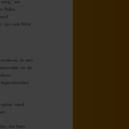
 jong,’ zei
us Polka
.
werd
r zijn ook films
randeren. In een
e seconden na de
podium
 tegenstanders
rupties werd
ren.
lev, die hem