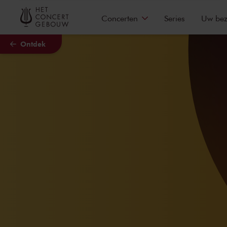
Naar hoofdcontent
Concerten
Series
Uw be
Ontdek