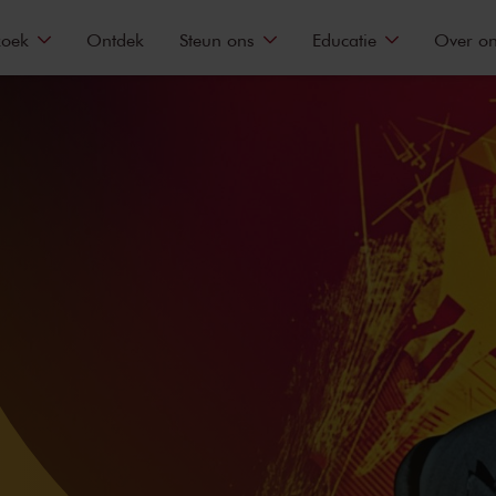
zoek
Ontdek
Steun ons
Educatie
Over o