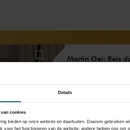
Martin Oei: Reis d
pianoschool van Ba
Stravinsky
14:15
–
16:35
Kleine Z
Details
met onder andere
Stravinsky
Trois mouvements de Petrou
 van cookies
Skrjabin
Deux poèmes, op. 32
varing bieden op onze website en daarbuiten. Daarom gebruiken 
jk voor het functioneren van de website, andere helpen ons om o