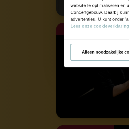
website te optimaliseren en 
Concertgebouw. Daarbij kunn
advertenties. U kunt onder '
Lees onze cookieverklaring 
za 31 okt. 2026
Via de
cookieverklaring
op o
Alleen noodzakelijke c
We werken samen met
32 d