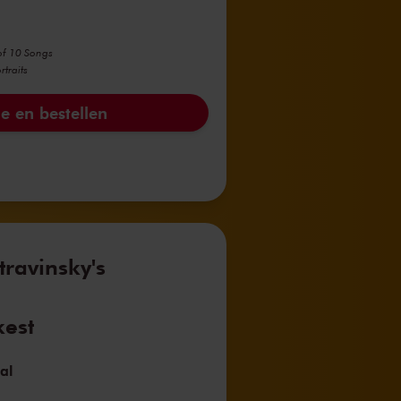
of 10 Songs
traits
e en bestellen
travinsky's
est
al