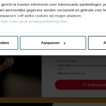
Informati
u gericht te kunnen informeren over interessante aanbiedingen, p
en persoonlijke gegevens worden verzameld en gebruikt voor he
aanpassen' zelf welke cookies wij mogen plaatsen.
hier.
Lees onze privacyverklaring hier.
Stravinsky's Le sa
nze website kunt u uw toestemming op elk moment wijzigen of i
Wynton Marsalis’ 
ookies
Aanpassen
A
20:15
–
22:35
Grote Za
erden
die uw gegevens kunnen ontvangen en verwerken.
met onder andere
Stravinsky
Le sacre du printemps, table
015
Marsalis
Celloconcert
Informati