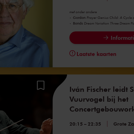
met onder andere
Gordon
Prayer Genius Child: A Cycle 
Bonds
Dream Variation Three Dream Por
Informati
Laatste kaarten
Iván Fischer leidt S
Vuurvogel bij het
Concertgebouwork
20:15
–
22:35
Grote Za