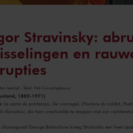
gor Stravinsky: abr
sselingen en rauw
rupties
en leestijd - Tekst: Het Concertgebouw
Rusland, 1882-1971)
:
Le sacre du printemps
,
De vuurvogel
,
L’histoire du soldat
,
Psal
ki-Korsakov, die hem overhaalde te stoppen met zijn rechtenst
choreograaf George Balanchine kreeg Stravinsky een heel apar