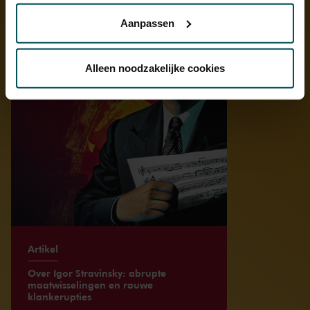
privacyverklaring hier.
Aanpassen
Via de
cookieverklaring
op onze website kunt u uw
toestemming op elk moment wijzigen of intrekken.
Alleen noodzakelijke cookies
We werken samen met
32 derden
die uw gegevens
kunnen ontvangen en verwerken.
Artikel
Over Igor Stravinsky: abrupte
maatwisselingen en rauwe
klankerupties