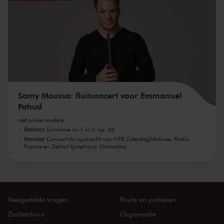
Samy Moussa: fluitconcert voor Emmanuel
Pahud
met onder andere
Brahms
Symfonie nr. 1 in c, op. 68
Moussa
Concert (In opdracht van NTR ZaterdagMatinee, Radio
France en Detroit Symphony Orchestra)
Veelgestelde vragen
Route en parkeren
Zaalverhuur
Organisatie