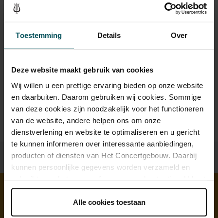
Drankjes zijn bij de prijs inbegrepen. Ben je jonger dan 30
Toestemming
Details
Over
jaar? Eventuele sprintkaarten zijn 4 uur van tevoren via de
online bestelflow beschikbaar.
Meer informatie over
sprintkaarten
Deze website maakt gebruik van cookies
Prijzen zijn exclusief transactiekosten: € 5 per bestelling. Wilt
Wij willen u een prettige ervaring bieden op onze website
u rolstoelplaatsen bestellen? Mail naar
en daarbuiten. Daarom gebruiken wij cookies. Sommige
kassa@concertgebouw.nl of bel de Concertgebouwlijn op
020 – 671 83 45.
van deze cookies zijn noodzakelijk voor het functioneren
van de website, andere helpen ons om onze
dienstverlening en website te optimaliseren en u gericht
te kunnen informeren over interessante aanbiedingen,
producten of diensten van Het Concertgebouw. Daarbij
kunnen persoonlijke gegevens worden verzameld en
gebruikt voor het personaliseren van advertenties. U kunt
onder 'aanpassen' zelf welke cookies wij mogen
plaatsen.
Alle cookies toestaan
Ontdek meer
Lees onze cookieverklaring hier.
Lees onze