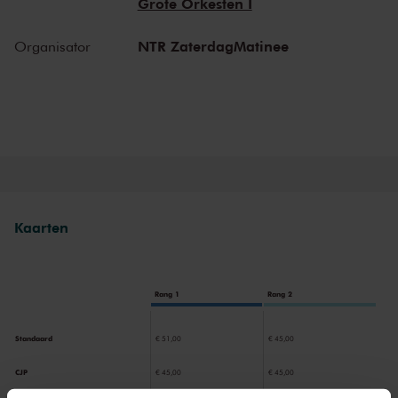
Grote Orkesten I
een warme, menselijke gelaagdheid. Een concert waarin machines
transformeren tot dragers van menselijke ervaring, in een wereld
NTR ZaterdagMatinee
Organisator
waarin technologie steeds dominanter wordt.
Kaarten
Rang 1
Rang 2
Standaard
€ 51,00
€ 45,00
CJP
€ 45,00
€ 45,00