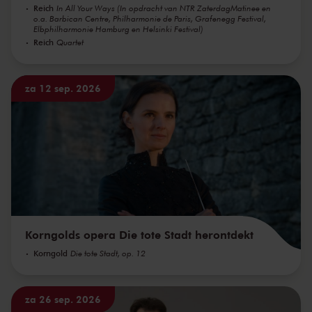
Reich
In All Your Ways (In opdracht van NTR ZaterdagMatinee en
o.a. Barbican Centre, Philharmonie de Paris, Grafenegg Festival,
Elbphilharmonie Hamburg en Helsinki Festival)
Reich
Quartet
za 12 sep. 2026
Korngolds opera Die tote Stadt herontdekt
Korngold
Die tote Stadt, op. 12
za 26 sep. 2026