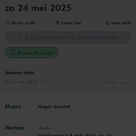
za 24 mei 2025
20:15
–
22:00
Kleine Zaal
vanaf 35,00
Dit concert heeft al plaatsgevonden
Bewaar dit concert
Andere data
do 22 mei 2025
20:15
Bekijk concert
Musici
Hagen Quartett
Werken
Haydn
Strijkkwartet in F, Hob. III:73, op. 74,