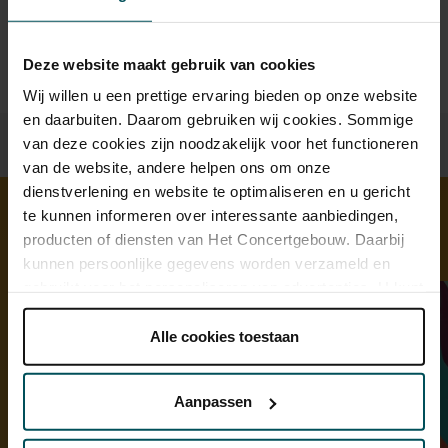
u rolstoelplaatsen bestellen? Mail naar
kassa@concertgebouw.nl of bel de Concertgebouwlijn op
020 – 671 83 45.
Deze website maakt gebruik van cookies
Wij willen u een prettige ervaring bieden op onze website
en daarbuiten. Daarom gebruiken wij cookies. Sommige
van deze cookies zijn noodzakelijk voor het functioneren
van de website, andere helpen ons om onze
dienstverlening en website te optimaliseren en u gericht
te kunnen informeren over interessante aanbiedingen,
producten of diensten van Het Concertgebouw. Daarbij
Ontdek meer
kunnen persoonlijke gegevens worden verzameld en
gebruikt voor het personaliseren van advertenties. U kunt
onder 'aanpassen' zelf welke cookies wij mogen
plaatsen.
Alle cookies toestaan
Lees onze cookieverklaring hier.
Lees onze
privacyverklaring hier.
Aanpassen
Via de
cookieverklaring
op onze website kunt u uw