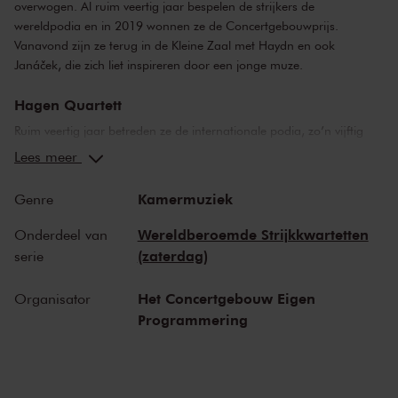
overwogen. Al ruim veertig jaar bespelen de strijkers de
wereldpodia en in 2019 wonnen ze de Concertgebouwprijs.
Vanavond zijn ze terug in de Kleine Zaal met Haydn en ook
Janáček, die zich liet inspireren door een jonge muze.
Hagen Quartett
Ruim veertig jaar betreden ze de internationale podia, zo’n vijftig
cd’s hebben ze op hun naam: de musici van het Hagen Quartett
Lees meer
hebben een standaard gezet, en vormen een inspiratiebron voor de
jonge generatie strijkkwartetten. Naast een lespraktijk bestrijken ze
Kamermuziek
Genre
vanuit hun thuisbasis Salzburg de hele wereld. ‘Als het Hagen
Quartett speelt krijg je het idee dat iedere noot, ieder gebaar
Wereldberoemde Strijkkwartetten
Onderdeel van
zorgvuldig is overwogen’, aldus
The New York Times
.
(zaterdag)
serie
Haydn en Janáček
Het Concertgebouw Eigen
Organisator
Haydn en Janáček vormen een interessant koppel. Beide
Programmering
grootheden leefden in Midden-Europa, beiden zijn beïnvloed door
de volksmuziek. Voor Haydn was het strijkkwartet de muziekvorm
die hij met 68 composities op de kaart heeft gezet. Janáčeks
bijdrage beperkt zich tot twee stuks, maar wel heel bijzondere. Zijn