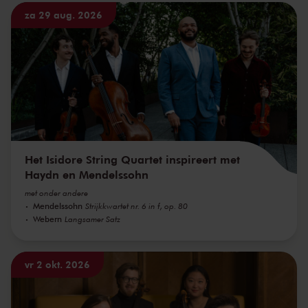
za 29 aug. 2026
Het Isidore String Quartet inspireert met
Haydn en Mendelssohn
met onder andere
Mendelssohn
Strijkkwartet nr. 6 in f, op. 80
Webern
Langsamer Satz
vr 2 okt. 2026