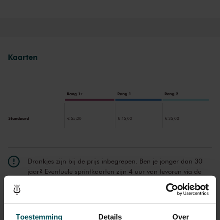
Tweede strijkkwartet
, ‘Intieme brieven’, is opgedragen aan zijn
jonge muze, Kamila Stösslová, die Janáčeks leven na een
ongelukkig huwelijk opfleurde. Of Haydn een vergelijkbare
inspiratiebron had, is niet bekend.
Kaarten
Rang 1+
Rang 1
Rang 2
Standaard
€ 55,00
€ 45,00
€ 35,00
Drankjes zijn bij de prijs inbegrepen. Ben je jonger dan 30
jaar? Eventuele sprintkaarten zijn 4 uur van tevoren via de
online bestelflow beschikbaar.
Meer informatie over
sprintkaarten
Prijzen zijn exclusief transactiekosten: € 5 per bestelling. Wilt
Toestemming
Details
Over