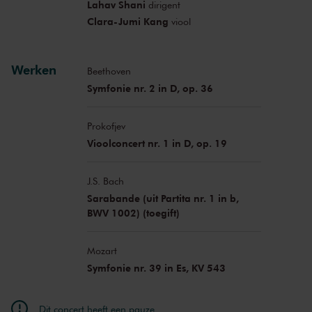
Lahav Shani
dirigent
Clara-Jumi Kang
viool
Werken
Beethoven
Symfonie nr. 2 in D, op. 36
Prokofjev
Vioolconcert nr. 1 in D, op. 19
J.S. Bach
Sarabande (uit Partita nr. 1 in b,
BWV 1002) (toegift)
Mozart
Symfonie nr. 39 in Es, KV 543
Dit concert heeft een pauze