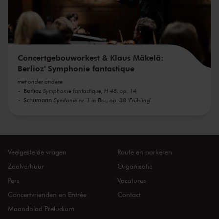
Concertgebouworkest & Klaus Mäkelä:
Berlioz' Symphonie fantastique
met onder andere
Berlioz
Symphonie fantastique, H 48, op. 14
Schumann
Symfonie nr. 1 in Bes, op. 38 'Frühling'
Veelgestelde vragen
Route en parkeren
Zaalverhuur
Organisatie
Pers
Vacatures
Concertvrienden en Entrée
Contact
Maandblad Preludium