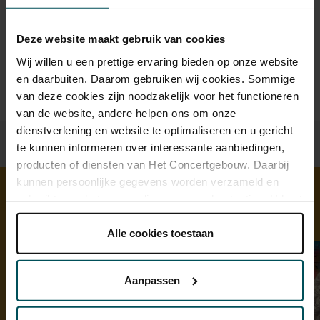
Prijzen zijn exclusief transactiekosten: € 5 per bestelling. Wilt
Deze website maakt gebruik van cookies
u rolstoelplaatsen bestellen? Mail naar
kassa@concertgebouw.nl of bel de Concertgebouwlijn op
Wij willen u een prettige ervaring bieden op onze website
020 – 671 83 45.
en daarbuiten. Daarom gebruiken wij cookies. Sommige
van deze cookies zijn noodzakelijk voor het functioneren
van de website, andere helpen ons om onze
dienstverlening en website te optimaliseren en u gericht
te kunnen informeren over interessante aanbiedingen,
producten of diensten van Het Concertgebouw. Daarbij
kunnen persoonlijke gegevens worden verzameld en
gebruikt voor het personaliseren van advertenties. U kunt
onder 'aanpassen' zelf welke cookies wij mogen
Ontdek meer
plaatsen.
Alle cookies toestaan
Lees onze cookieverklaring hier.
Lees onze
privacyverklaring hier.
Aanpassen
Via de
cookieverklaring
op onze website kunt u uw
toestemming op elk moment wijzigen of intrekken.