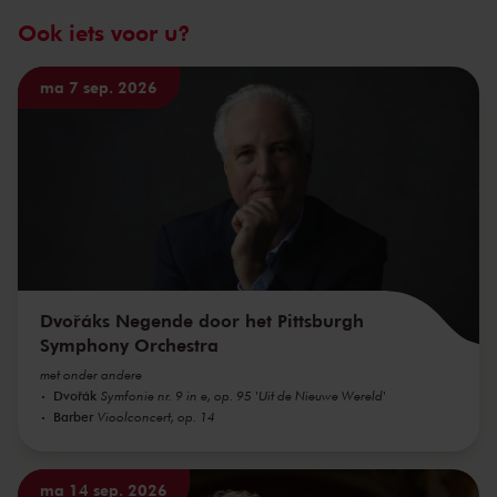
Ook iets voor u?
ma 7 sep. 2026
Dvořáks Negende door het Pittsburgh
Symphony Orchestra
met onder andere
Dvořák
Symfonie nr. 9 in e, op. 95 'Uit de Nieuwe Wereld'
Barber
Vioolconcert, op. 14
ma 14 sep. 2026