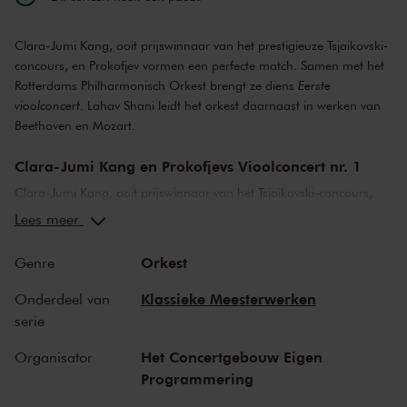
Clara-Jumi Kang, ooit prijswinnaar van het prestigieuze Tsjaikovski-
concours, en Prokofjev vormen een perfecte match. Samen met het
Rotterdams Philharmonisch Orkest brengt ze diens
Eerste
vioolconcert
. Lahav Shani leidt het orkest daarnaast in werken van
Beethoven en Mozart.
Clara-Jumi Kang en Prokofjevs Vioolconcert nr. 1
Clara-Jumi Kang, ooit prijswinnaar van het Tsjaikovski-concours,
wordt geprezen om haar warme timbre. Met het Rotterdams
Lees meer
Philharmonisch Orkest speelt ze Prokofjevs
Eerste vioolconcert
uit
1917, een uitwerking van een concertino van twee jaar eerder. De
Orkest
Genre
Hongaarse violist Joseph Szigeti schreef poëtisch over de
sprookjesachtige naïviteit en de gedurfde textuur van het stuk. Hij
Klassieke Meesterwerken
Onderdeel van
speelde de Parijse wereldpremière. In het publiek: Pablo Picasso,
serie
Arthur Rubinstein en Igor Stravinsky.
Het Concertgebouw Eigen
Organisator
Lahav Shani
Programmering
Lahav Shani, protegé van Daniel Barenboim, had en heeft vele