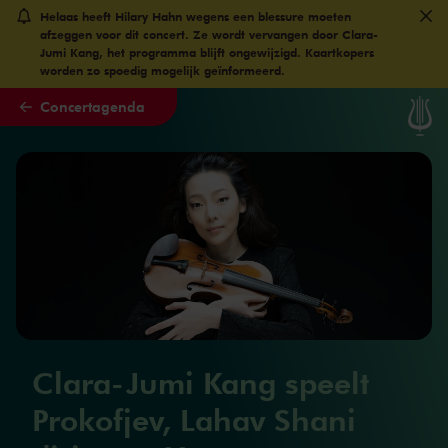
Helaas heeft Hilary Hahn wegens een blessure moeten
Naar hoofdcontent
afzeggen voor dit concert. Ze wordt vervangen door Clara-
Jumi Kang, het programma blijft ongewijzigd. Kaartkopers
worden zo spoedig mogelijk geïnformeerd.
Concertagenda
Clara-Jumi Kang speelt
Prokofjev, Lahav Shani