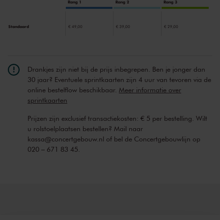
theatertours op haar naam staan. In de tv-hit
De Beste Zangers
Rang 1
Rang 2
Rang 3
werd ze gekroond tot de beste zangeres van Nederland en ze blies
iedereen omver tijdens haar deelname aan
The X Factor
in het
Standaard
€ 49,00
€ 39,00
€ 29,00
Verenigd Koninkrijk. In 2019 bracht ze met de release van een live
EP en een optreden in Het Concertgebouw een eerbetoon aan Tina
Turner. Het was de basis voor haar
We Are One / Celebrate Tina-
theatertour, waarmee ze in 2023 en 2024 in uitverkochte zalen
Drankjes zijn niet bij de prijs inbegrepen. Ben je jonger dan
stond.
30 jaar? Eventuele sprintkaarten zijn 4 uur van tevoren via de
online bestelflow beschikbaar.
Meer informatie over
sprintkaarten
Prijzen zijn exclusief transactiekosten: € 5 per bestelling. Wilt
u rolstoelplaatsen bestellen? Mail naar
kassa@concertgebouw.nl of bel de Concertgebouwlijn op
020 – 671 83 45.