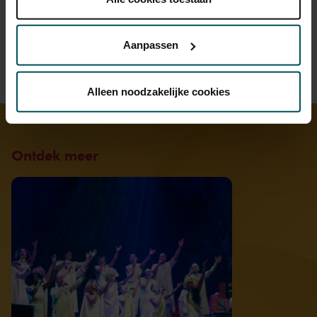
Lees onze cookieverklaring hier.
Lees onze
privacyverklaring hier.
Aanpassen
Via de
cookieverklaring
op onze website kunt u uw
toestemming op elk moment wijzigen of intrekken.
Alleen noodzakelijke cookies
We werken samen met
32 derden
die uw gegevens
kunnen ontvangen en verwerken.
Ontdek meer