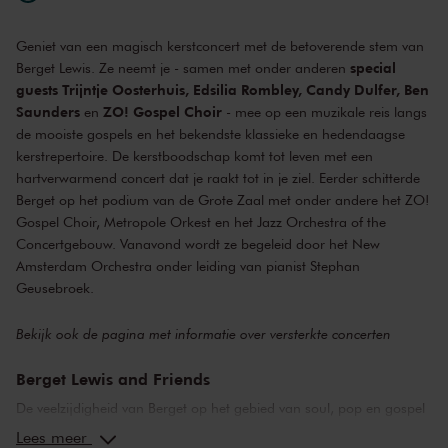
Geniet van een magisch kerstconcert met de betoverende stem van
special
Berget Lewis. Ze neemt je - samen met onder anderen
guests Trijntje Oosterhuis, Edsilia Rombley, Candy Dulfer, Ben
Saunders
ZO! Gospel Choir
en
- mee op een muzikale reis langs
de mooiste gospels en het bekendste klassieke en hedendaagse
kerstrepertoire. De kerstboodschap komt tot leven met een
hartverwarmend concert dat je raakt tot in je ziel.
Eerder schitterde
Berget op het podium van de Grote Zaal met onder andere het ZO!
Gospel Choir, Metropole Orkest en het Jazz Orchestra of the
Concertgebouw. V
anavond wordt ze begeleid door het New
Amsterdam Orchestra onder leiding van pianist Stephan
Geusebroek.
Bekijk ook de pagina met
informatie over versterkte concerten
Berget Lewis and Friends
De veelzijdigheid van Berget op het gebied van soul, pop en gospel
raakt veel mensen recht in het hart.
Inmiddels staat ze bekend als
Lees meer