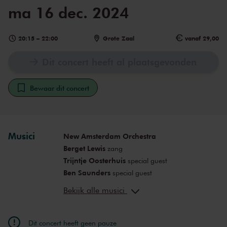
ma 16 dec. 2024
20:15
–
22:00
Grote Zaal
vanaf 29,00
Dit concert heeft al plaatsgevonden
Bewaar dit concert
Musici
New Amsterdam Orchestra
Berget Lewis
zang
Trijntje Oosterhuis
special guest
Ben Saunders
special guest
Candy Dulfer
special guest
Bekijk alle musici
ZO! Gospel Choir
Dit concert heeft geen pauze