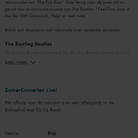
reïncarnatie van ‘The Fab Four’. Keer terug naar de jaren 60 en
geniet van de iconische muziek van The Beatles.
I Feel Fine
,
Lucy in
the Sky With Diamonds
,
Help!
en veel meer.
Bekijk ook de pagina met
informatie over versterkte concerten
The Bootleg Beatles
De Engelse Beatles-coverband The Bootleg Beatles bestaat al sinds
1980, dus inmiddels ruim vier keer zo lang als het origineel. Ze
Lees meer
hebben al meer dan 4500 concerten gegeven over de hele wereld,
hebben al meer dan tien keer opgetreden op Glastonbury en ze zijn
ongelooflijk goed! Als je je ogen dichtdoet, hoor je de Beatles, als je
je ogen openhoudt, zie je de Beatles. De grootste hits en alle stijlen
ZomerConcerten Live!
van The Fab Four komen vanavond langs, van
She Loves You
uit
1963, via
Sgt. Pepper
uit 1967 en
While My Guitar Gently Weeps
uit
Na afloop van dit concert is er een afterparty in de
1968 tot
Let it Be
uit 1970. ‘Een geweldig concert’, aldus Beatles-
Entreehal met DJ Ed Rock!
producer George Martin. Kortom:
All You Need Is
... The Bootleg
Beatles!
Pop
Genre