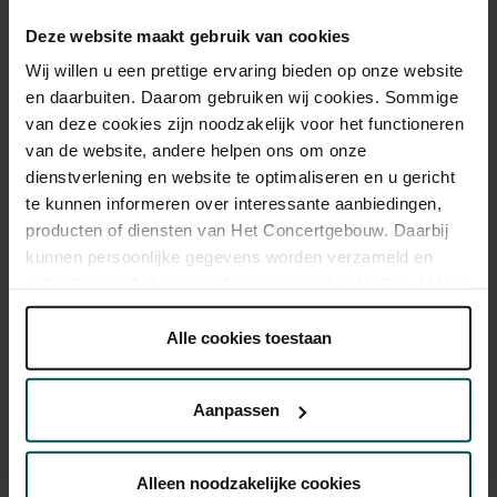
CJP
€ 39,00
€ 28,00
€ 23,20
Deze website maakt gebruik van cookies
Wij willen u een prettige ervaring bieden op onze website
en daarbuiten. Daarom gebruiken wij cookies. Sommige
van deze cookies zijn noodzakelijk voor het functioneren
Als deelnemer van de VriendenLoterij bestelt u voor dit concert
kaarten met 50% korting.
Meer informatie.
van de website, andere helpen ons om onze
dienstverlening en website te optimaliseren en u gericht
te kunnen informeren over interessante aanbiedingen,
producten of diensten van Het Concertgebouw. Daarbij
Drankjes zijn niet bij de prijs inbegrepen. Ben je jonger dan
kunnen persoonlijke gegevens worden verzameld en
30 jaar? Eventuele sprintkaarten zijn 4 uur van tevoren via de
gebruikt voor het personaliseren van advertenties. U kunt
online bestelflow beschikbaar.
Meer informatie over
onder 'aanpassen' zelf welke cookies wij mogen
sprintkaarten
plaatsen.
Alle cookies toestaan
Prijzen zijn exclusief transactiekosten: € 5 per bestelling. Wilt
Lees onze cookieverklaring hier.
Lees onze
u rolstoelplaatsen bestellen? Mail naar
privacyverklaring hier.
kassa@concertgebouw.nl of bel de Concertgebouwlijn op
Aanpassen
020 – 671 83 45.
Via de
cookieverklaring
op onze website kunt u uw
toestemming op elk moment wijzigen of intrekken.
Alleen noodzakelijke cookies