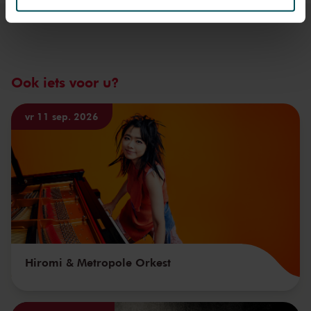
We werken samen met
32 derden
die uw gegevens
kunnen ontvangen en verwerken.
Ook iets voor u?
vr 11 sep. 2026
Hiromi & Metropole Orkest