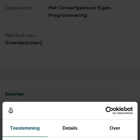
Het Concertgebouw Eigen
Organisator
Programmering
Met dank aan:
VriendenLoterij
Kaarten
Rang 1
Rang 2
Rang 3
Toestemming
Details
Over
Standaard
€ 39,00
€ 35,00
€ 29,00