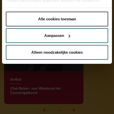
kunnen persoonlijke gegevens worden verzameld en
gebruikt voor het personaliseren van advertenties. U kunt
onder 'aanpassen' zelf welke cookies wij mogen
plaatsen.
Alle cookies toestaan
Lees onze cookieverklaring hier.
Lees onze
privacyverklaring hier.
Aanpassen
Via de
cookieverklaring
op onze website kunt u uw
toestemming op elk moment wijzigen of intrekken.
Alleen noodzakelijke cookies
We werken samen met
32 derden
die uw gegevens
kunnen ontvangen en verwerken.
Artikel
Chet Baker: van Westcoast tot
Concertgebouw