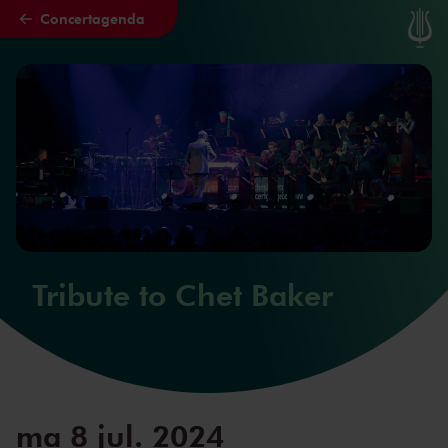
Concertagenda
Naar hoofdcontent
Tribute to Chet Baker
ma 8 jul. 2024