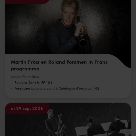
Martin Fröst en Roland Pontinen in Frans
programma
met onder andere
Poulenc
Sonate, FP 184
Messiaen
Le courlis cendré Catalogue d'oiseaux, I/42
di 29 sep. 2026