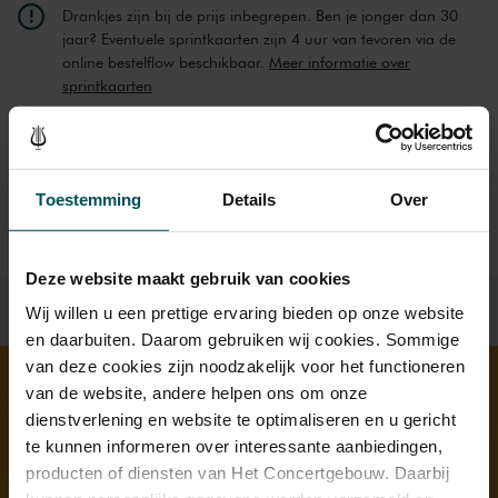
Drankjes zijn bij de prijs inbegrepen. Ben je jonger dan 30
jaar? Eventuele sprintkaarten zijn 4 uur van tevoren via de
online bestelflow beschikbaar.
Meer informatie over
sprintkaarten
Prijzen zijn exclusief transactiekosten: € 5 per bestelling. Wilt
u rolstoelplaatsen bestellen? Mail naar
kassa@concertgebouw.nl of bel de Concertgebouwlijn op
020 – 671 83 45.
Toestemming
Details
Over
Deze website maakt gebruik van cookies
Wij willen u een prettige ervaring bieden op onze website
en daarbuiten. Daarom gebruiken wij cookies. Sommige
van deze cookies zijn noodzakelijk voor het functioneren
van de website, andere helpen ons om onze
dienstverlening en website te optimaliseren en u gericht
Ontdek meer
te kunnen informeren over interessante aanbiedingen,
producten of diensten van Het Concertgebouw. Daarbij