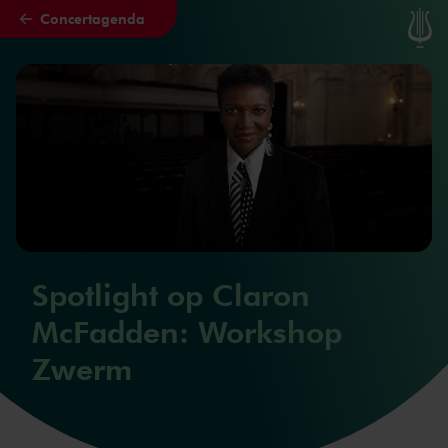
Concertagenda
Naar hoofdcontent
Spotlight op Claron
McFadden: Workshop
Zwerm