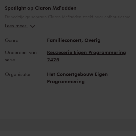
Spotlight op Claron McFadden
De veelzijdige sopraan Claron McFadden steekt haar enthousiasme
voor het vak niet onder stoelen of banken. Haar energie om de
Lees meer
muziek te delen met haar omgeving is aanstekelijk. In Het
Concertgebouw heeft ze een eigen Spotlight-reeks met een
Familieconcert,
Overig
Genre
verrassende invulling. ‘Ik voel me zeer rijk met deze vier
programma’s. De meeste zangeressen van boven de zestig zingen
Keuzeserie Eigen Programmering
Onderdeel van
niet meer, maar ik weet niet beter en zit vol ideeën.’ Het
2425
serie
programma van vandaag is een workshop voor jong en oud.
Het Concertgebouw Eigen
Organisator
Zwerm
Programmering
Claron McFadden: ‘In de workshop
Zwerm
gaat het over de
intuïtieve creativiteit, het overwinnen van bepaalde angsten. Hoe
leer je om je eigen stem te ontwikkelen, niet je zangstem, maar je
creatieve stem die binnen in je zit? Dan moet je eerst een veilige
omgeving hebben waarbinnen je verbinding hebt met de ander, je
stem loskoppelen van tekst en reageren op wat er in je omgeving
gebeurt.’ Als musicus heb je vaak plankenkoorts, McFadden weet er
alles van. ‘Tijdens de workshop is er geen oordeel’, zegt ze, ‘alleen