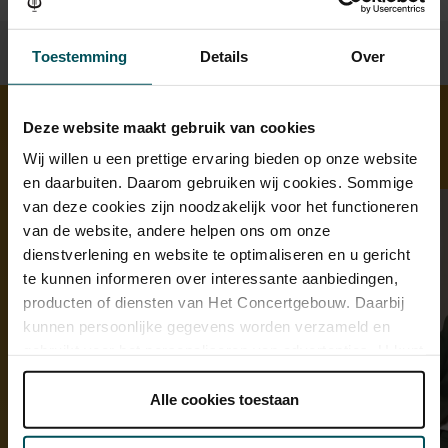
Toestemming
Details
Over
Deze website maakt gebruik van cookies
Ontdek meer
Wij willen u een prettige ervaring bieden op onze website
en daarbuiten. Daarom gebruiken wij cookies. Sommige
van deze cookies zijn noodzakelijk voor het functioneren
van de website, andere helpen ons om onze
dienstverlening en website te optimaliseren en u gericht
te kunnen informeren over interessante aanbiedingen,
producten of diensten van Het Concertgebouw. Daarbij
kunnen persoonlijke gegevens worden verzameld en
gebruikt voor het personaliseren van advertenties. U kunt
onder 'aanpassen' zelf welke cookies wij mogen
plaatsen.
Alle cookies toestaan
Lees onze cookieverklaring hier.
Lees onze
privacyverklaring hier.