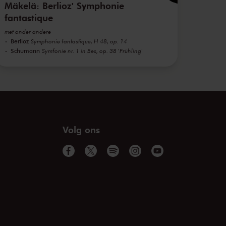
Mäkelä: Berlioz' Symphonie
fantastique
met onder andere
Berlioz
Symphonie fantastique, H 48, op. 14
Schumann
Symfonie nr. 1 in Bes, op. 38 'Frühling'
Volg ons