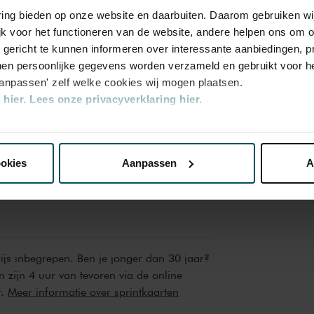
oncours in Rohrau, Oostenrijk. Inmiddels is
varing bieden op onze website en daarbuiten. Daarom gebruiken 
Rang
dios van het Nationaltheaters Mannheim en
jk voor het functioneren van de website, andere helpen ons om o
ste en klankvolle stemgeluid.
u gericht te kunnen informeren over interessante aanbiedingen, p
en persoonlijke gegevens worden verzameld en gebruikt voor he
aanpassen' zelf welke cookies wij mogen plaatsen.
 27,00
hier.
Lees onze privacyverklaring hier.
nze website kunt u uw toestemming op elk moment wijzigen of i
 18,50
ookies
Aanpassen
A
erden
die uw gegevens kunnen ontvangen en verwerken.
 18,50
rijs inbegrepen. Ben je jonger dan 30 jaar?
n zijn 4 uur van tevoren via de online
r.
Meer informatie over sprintkaarten