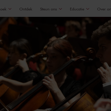
zoek
Ontdek
Steun ons
Educatie
Over o