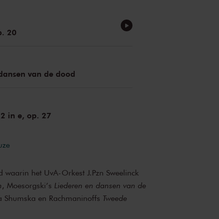
p. 20
 dansen van de dood
2 in e, op. 27
uze
 waarin het UvA-Orkest J.Pzn Sweelinck
n
, Moesorgski’s
Liederen en dansen van de
ia Shumska en Rachmaninoffs
Tweede