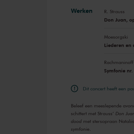
Werken
R. Strauss
Don Juan, o
Moesorgski
Liederen en
Rachmaninoff
Symfonie nr. 
Dit concert heeft een pa
Beleef een meeslepende avond
schittert met Strauss’
Don Jua
dood
met stersopraan Natali
symfonie
.