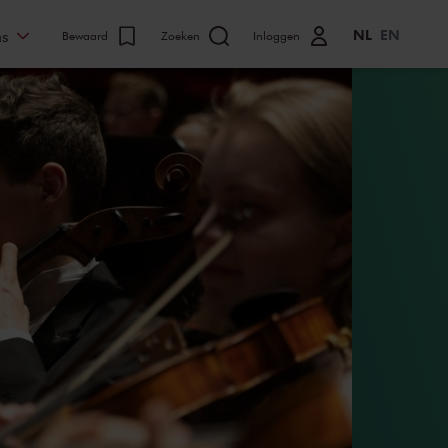
NL
EN
ns
Bewaard
Zoeken
Inloggen