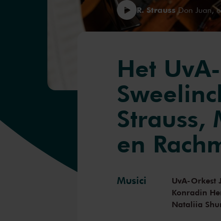
R. Strauss
Don Juan, o
Het UvA-
Sweelinc
Strauss,
en Rachm
Musici
UvA-Orkest J
Konradin He
Nataliia Sh