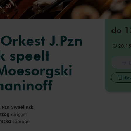
p. 20
do 1
Orkest J.Pzn
20:1
k speelt
 Moesorgski
Bew
aninoff
.Pzn Sweelinck
rzog
dirigent
umska
sopraan