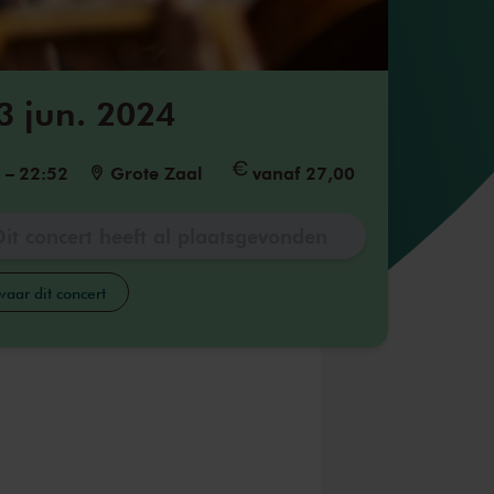
3 jun. 2024
5
–
22:52
Grote Zaal
vanaf 27,00
Dit concert heeft al plaatsgevonden
aar dit concert