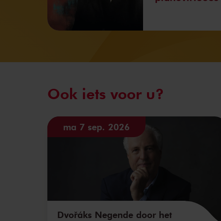
Ook iets voor u?
ma 7 sep. 2026
Dvořáks Negende door het