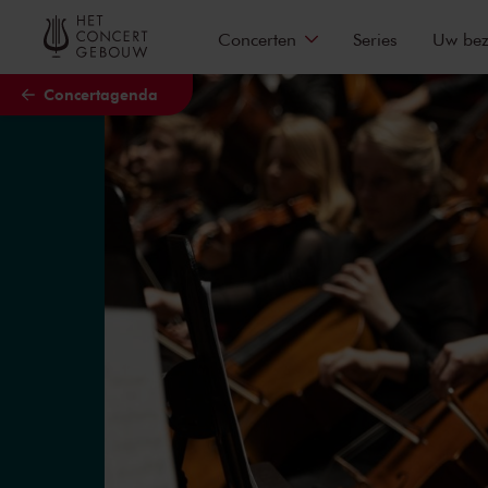
Naar hoofdcontent
Concerten
Series
Uw be
Concertagenda