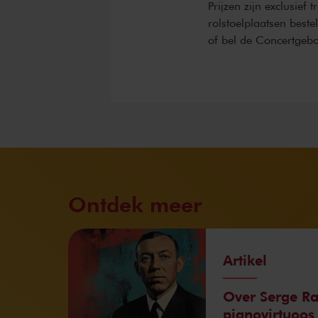
Prijzen zijn exclusief 
rolstoelplaatsen best
of bel de Concertgeb
Ontdek meer
Artikel
Over Serge R
pianovirtuoos