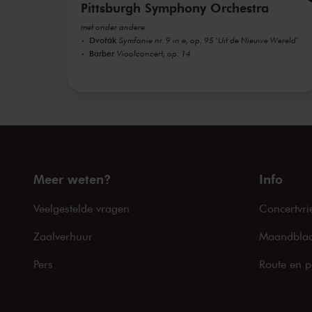
Pittsburgh Symphony Orchestra
met onder andere
Dvořák
Symfonie nr. 9 in e, op. 95 'Uit de Nieuwe Wereld'
Barber
Vioolconcert, op. 14
Meer weten?
Info
Veelgestelde vragen
Concertvri
Zaalverhuur
Maandblad
Pers
Route en p