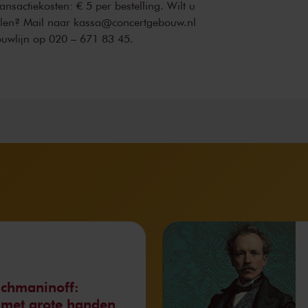
transactiekosten: € 5 per bestelling. Wilt u
ellen? Mail naar kassa@concertgebouw.nl
ouwlijn op 020 – 671 83 45.
achmaninoff:
 met grote handen