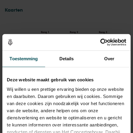
Kaarten
Rang 1
Rang 2
Rang 3
Standaard
€ 39,00
€ 29,00
€ 25,00
Toestemming
Details
Over
Drankjes zijn niet bij de prijs inbegrepen. Ben je jonger dan
30 jaar? Eventuele sprintkaarten zijn 4 uur van tevoren via de
Deze website maakt gebruik van cookies
online bestelflow beschikbaar.
Meer informatie over
Wij willen u een prettige ervaring bieden op onze website
sprintkaarten
en daarbuiten. Daarom gebruiken wij cookies. Sommige
Prijzen zijn exclusief transactiekosten: € 5 per bestelling. Wilt
van deze cookies zijn noodzakelijk voor het functioneren
u rolstoelplaatsen bestellen? Mail naar
van de website, andere helpen ons om onze
kassa@concertgebouw.nl of bel de Concertgebouwlijn op
dienstverlening en website te optimaliseren en u gericht
020 – 671 83 45.
te kunnen informeren over interessante aanbiedingen,
producten of diensten van Het Concertgebouw. Daarbij