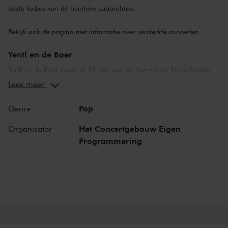
beste liedjes van dit heerlijke cabaretduo.
Bekijk ook de pagina met
informatie over versterkte concerten
Yentl en de Boer
Yentl en de Boer staan al 10 jaar aan de top van de Nederlandse
liedkunst. Hun teksten zijn scherp, ontroerend, ontzettend grappig
Lees meer
en ze werpen altijd een liefdevolle blik op onze worstelingen met het
mens-zijn. Bijgestaan door fantastische muzikanten bewandelen ze
Pop
Genre
hun totaal unieke lijn tussen elektronische popmuziek en semi-
akoestische theatermuziek. Hierin kunnen zij als geen ander
Het Concertgebouw Eigen
Organisator
uitblinken, met een afwisseling van humor en ontroering.
Programmering
Modderkruipers en oude hits
Yentl en de Boer wonnen twee keer de Annie MG Schmidtprijs voor
beste theaterlied en mochten daar dit jaar de POELIFINARIO voor
beste kleinkunstvoorstelling aan toevoegen, voor hun voorstelling
Modderkruipers
. Deze avond spelen ze de beste liedjes uit die
voorstelling en hun oude hits.