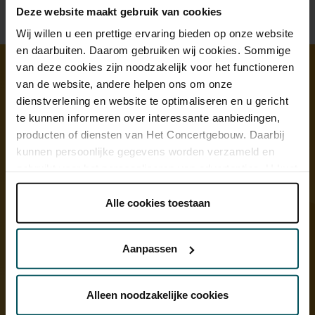
Deze website maakt gebruik van cookies
Wij willen u een prettige ervaring bieden op onze website
en daarbuiten. Daarom gebruiken wij cookies. Sommige
van deze cookies zijn noodzakelijk voor het functioneren
van de website, andere helpen ons om onze
Ontdek meer
dienstverlening en website te optimaliseren en u gericht
te kunnen informeren over interessante aanbiedingen,
producten of diensten van Het Concertgebouw. Daarbij
kunnen persoonlijke gegevens worden verzameld en
gebruikt voor het personaliseren van advertenties. U kunt
onder 'aanpassen' zelf welke cookies wij mogen
plaatsen.
Alle cookies toestaan
Lees onze cookieverklaring hier.
Lees onze
privacyverklaring hier.
Aanpassen
Via de
cookieverklaring
op onze website kunt u uw
toestemming op elk moment wijzigen of intrekken.
Alleen noodzakelijke cookies