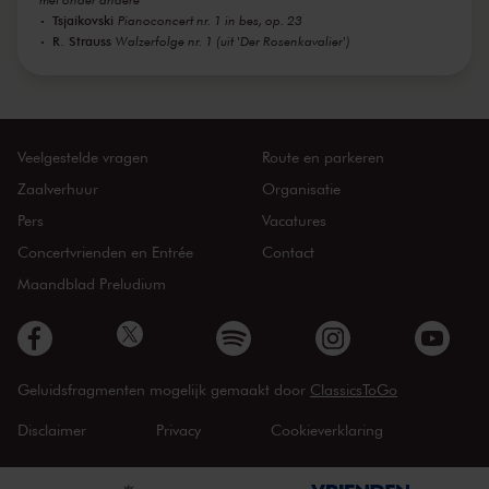
Tsjaikovski
Pianoconcert nr. 1 in bes, op. 23
R. Strauss
Walzerfolge nr. 1 (uit 'Der Rosenkavalier')
Veelgestelde vragen
Route en parkeren
Zaalverhuur
Organisatie
Pers
Vacatures
Concertvrienden en Entrée
Contact
Maandblad Preludium
Geluidsfragmenten mogelijk gemaakt door
ClassicsToGo
Disclaimer
Privacy
Cookieverklaring