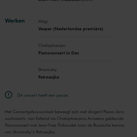
Werken
Mägi
Vesper (Nederlandse première)
Chatsjatoerjan
Pianoconcert in Des
Stravinsky
Petroesjka
Dit concert heeft een pauze
Het Concertgebouworkest beweegt zich met dirigent Paavo Järvi
oostwaarts: van Estland via Chatsjatoerjans Armeens gekleurde
Pianoconcert
met Jean-Yves Thibaudet naar de Russische kermis
van Stravinsky’s
Petroesjka
.