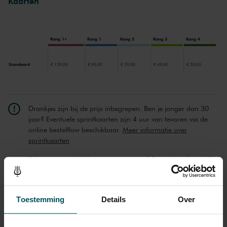
Kaarten
dansers zijn niet nodig om het allemaal voor je te zien, en de
kleurrijke muziek laat alle orkestleden excelleren.
Rang 1+
Rang 1
Rang 2
Rang 3
Rang 4
Standaard
€ 129,00
€ 90,00
€ 70,00
€ 49,00
€ 20,00
Drankjes zijn bij de prijs inbegrepen. Ben je jonger dan 30
jaar? Eventuele sprintkaarten zijn 4 uur van tevoren via de
online bestelflow beschikbaar.
Meer informatie over
sprintkaarten
Prijzen zijn exclusief transactiekosten: € 5 per bestelling. Wilt
u rolstoelplaatsen bestellen? Mail naar
kassa@concertgebouw.nl of bel de Concertgebouwlijn op
020 – 671 83 45.
Toestemming
Details
Over