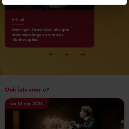
We werken samen met
32 derden
die uw gegevens
kunnen ontvangen en verwerken.
Artikel
Over Igor Stravinsky: abrupte
maatwisselingen en rauwe
klankerupties
Ook iets voor u?
wo 16 sep. 2026