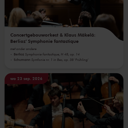
Concertgebouworkest & Klaus Mäkelä:
Berlioz' Symphonie fantastique
met onder andere
Berlioz
Symphonie fantastique, H 48, op. 14
Schumann
Symfonie nr. 1 in Bes, op. 38 'Frühling'
wo 23 sep. 2026