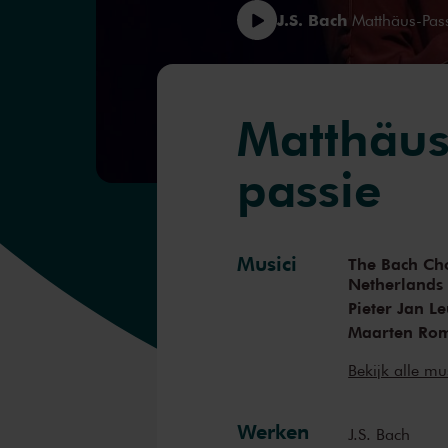
J.S. Bach
Matthäus-Pas
Matthäus
passie
Musici
The Bach Cho
Netherlands
Pieter Jan L
Maarten Ro
Thilo Dahlm
Bekijk alle mu
Olga Zinovi
Meneka Sen
Ariel Sin Yu 
Werken
J.S. Bach