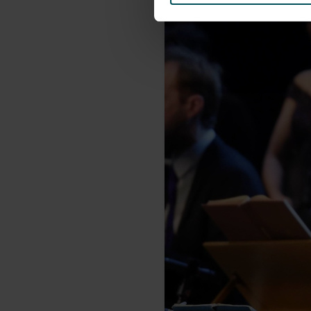
We werken samen met
32 d