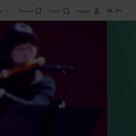
NL
EN
ns
Bewaard
Zoeken
Inloggen