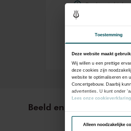
Drankjes zijn bij de p
Eventuele sprintkaarte
bestelflow beschikbaa
Prijzen zijn exclusief 
Toestemming
rolstoelplaatsen best
of bel de Concertgeb
Deze website maakt gebruik
Wij willen u een prettige er
deze cookies zijn noodzakeli
website te optimaliseren en 
Concertgebouw. Daarbij kunn
advertenties. U kunt onder '
Lees onze cookieverklaring 
Beeld en geluid
Via de
cookieverklaring
op o
Alleen noodzakelijke c