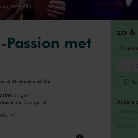
sion, BWV 244
zo 6
-Passion met
14:1
ir & Orchestra of the
Bew
eusink
dirigent
Andere 
mkes
tenor (evangelist)
ann
bas (Christus)
zo 16 mrt
sici
eva
sopraan
n
sopraan
do 3 apr.
Lee
mezzosopraan