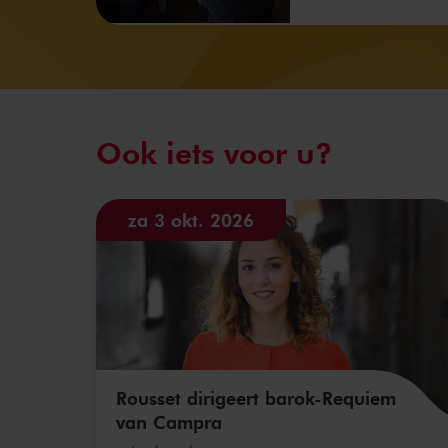
Ook iets voor u?
za 3 okt. 2026
Rousset dirigeert barok-Requiem
van Campra