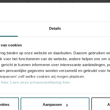
rijs inbegrepen. Ben je jonger dan 30 jaar?
n zijn 4 uur van tevoren via de online
r.
Meer informatie over sprintkaarten
transactiekosten: € 5 per bestelling. Wilt u
Details
ellen? Mail naar kassa@concertgebouw.nl
ouwlijn op 020 – 671 83 45.
 van cookies
varing bieden op onze website en daarbuiten. Daarom gebruiken 
jk voor het functioneren van de website, andere helpen ons om o
u gericht te kunnen informeren over interessante aanbiedingen, p
en persoonlijke gegevens worden verzameld en gebruikt voor he
aanpassen' zelf welke cookies wij mogen plaatsen.
hier.
Lees onze privacyverklaring hier.
nze website kunt u uw toestemming op elk moment wijzigen of i
ookies
Aanpassen
A