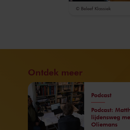
© Beleef Klassiek
Ontdek meer
Podcast
Podcast: Matt
lijdensweg m
Oliemans