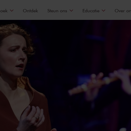
zoek
Ontdek
Steun ons
Educatie
Over o