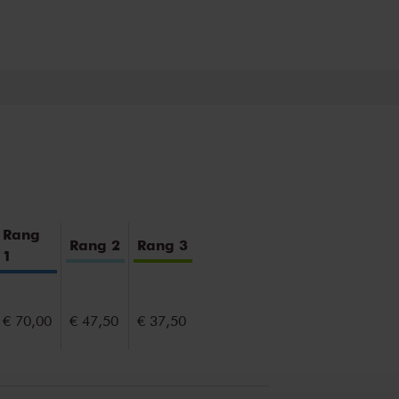
seld door het koor, enerzijds intiem en dan
list heeft een eigen emotionele dimensie
beschouwend.
chestra of the Netherlands
stra bespelen authentieke instrumenten uit
r wordt geroemd om haar dynamische en
nationale solisten hebben een enorme
htbaar zal zijn tijdens de meesterlijke aria’s.
Rang
tieme opstelling op het podium waarbij de
Rang 2
Rang 3
1
 zijn en de muziek optimaal tot zijn recht
in staat de symboliek, emotie en troost over te
Mis deze traditionele uitvoeringen niet!
€ 70,00
€ 47,50
€ 37,50