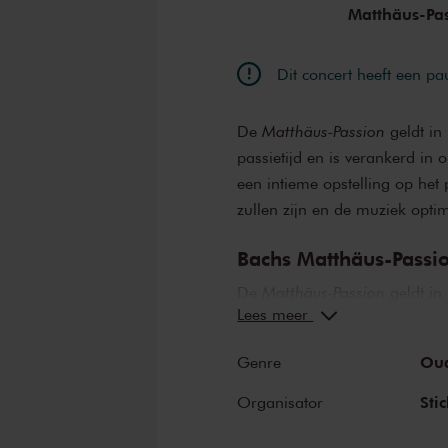
Clint van de
Matthäus-Pa
Martinus Leu
Jasper Schw
Dit concert heeft een pa
De
Matthäus-Passion
geldt in
passietijd en is verankerd in
een intieme opstelling op het
zullen zijn en de muziek optim
Bachs Matthäus-Passi
De
Matthäus-Passion
geldt in
Lees meer
passietijd en is verankerd in
voor zijn magnus opus een uni
Ou
Genre
De compositie vertelt het chr
waarbij symboliek een grote ro
Sti
Organisator
middelen om rijke effecten te 
als solisten specifieke rollen