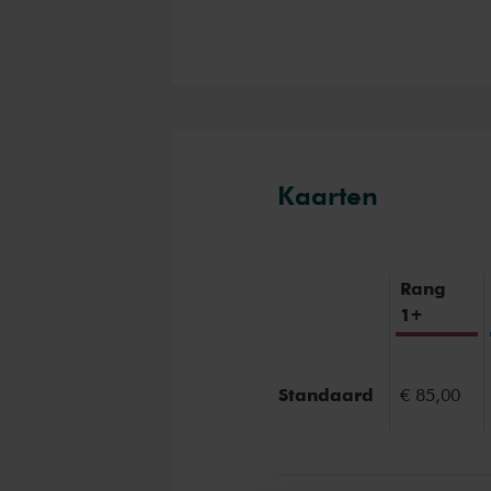
het verhaal. Hij wordt afgewis
weer overweldigend. Iedere so
zoals liefde, smart, troost, 
The Bach Choir and Or
De musici van the Bach Orche
Kaarten
Bachs tijd en The Bach Choi
expressieve klank. De (inter)
toewijding wat hoorbaar en zic
Rang
Er wordt gekozen voor een in
1+
musici nog zichtbaarder zullen
komt. Zij zijn als geen ander 
brengen aan u als luisteraar. 
Standaard
€ 85,00