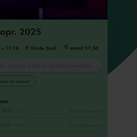
 apr. 2025
5
–
17:10
Grote Zaal
vanaf 37,50
Dit concert heeft al plaatsgevonden
aar dit concert
data
. 2025
14:15
Bekijk concert
 2025
19:30
Bekijk concert