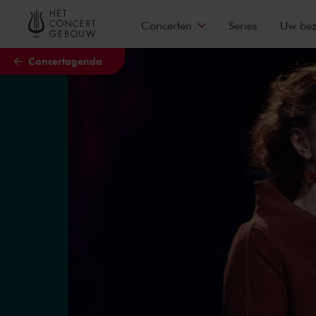
Naar hoofdcontent
Concerten
Series
Uw be
Concertagenda