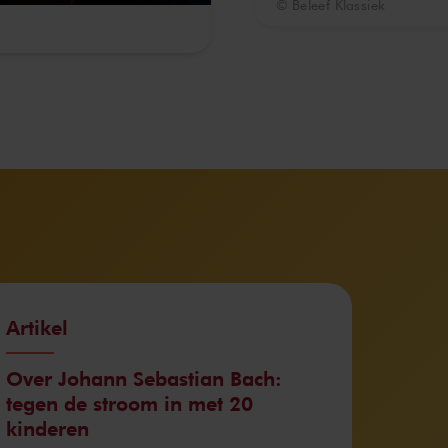
© Beleef Klassiek
Artikel
Over Johann Sebastian Bach:
tegen de stroom in met 20
kinderen