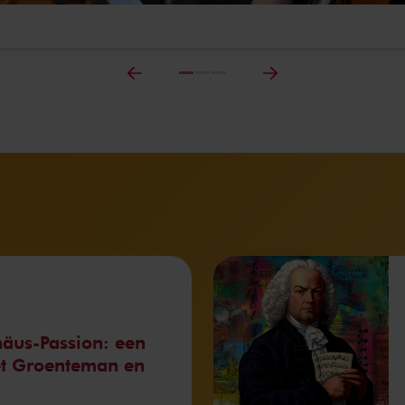
häus-Passion: een
et Groenteman en