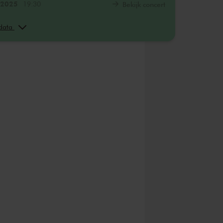
 2025
19:30
Bekijk concert
. 2025
19:30
Bekijk concert
 data
. 2025
14:15
Bekijk concert
.
14:15
Bekijk concert