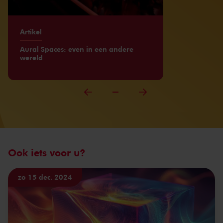
Artikel
Aural Spaces: even in een andere
wereld
Ook iets voor u?
zo 15 dec. 2024