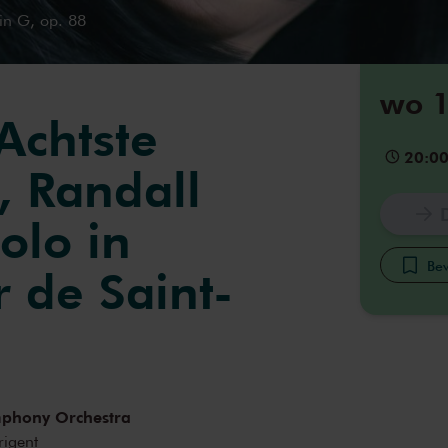
in G, op. 88
wo 1
Achtste
20:0
, Randall
olo in
Bew
 de Saint-
phony Orchestra
rigent