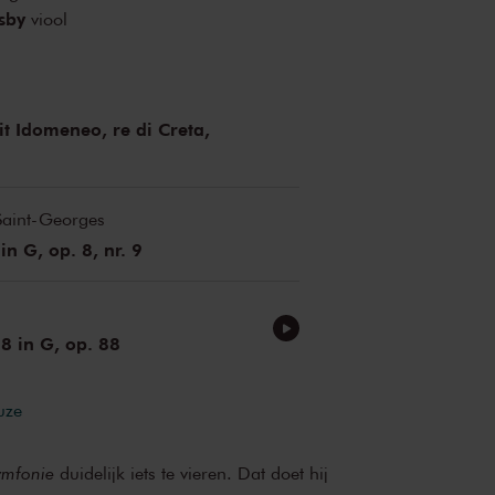
sby
viool
it Idomeneo, re di Creta,
Saint-Georges
in G, op. 8, nr. 9
 8 in G, op. 88
uze
ymfonie
duidelijk iets te vieren. Dat doet hij