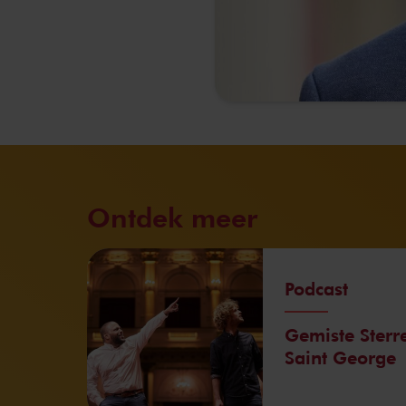
Ontdek meer
Podcast
Gemiste Sterr
Saint George