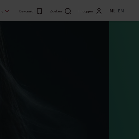
NL
EN
ns
Bewaard
Zoeken
Inloggen