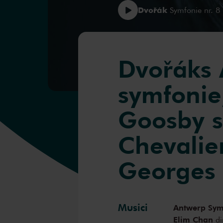
Dvořák
Symfonie nr. 8 
Dvořáks 
symfonie
Goosby s
Chevalier
Georges
Musici
Antwerp Sym
Elim Chan
di