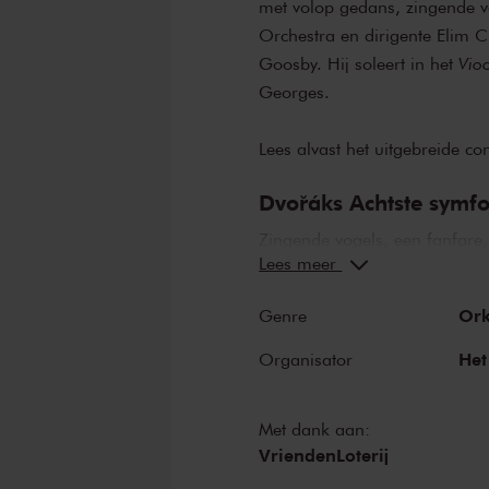
met volop gedans, zingende 
Orchestra en dirigente Elim 
Goosby. Hij soleert in het
Vio
Georges.
Lees alvast het uitgebreide 
Dvořáks Achtste symf
Zingende vogels, een fanfare,
Lees meer
Dvořák duidelijk iets te viere
bekroning die hij in Tsjechië o
Ork
Genre
Boheemse invloeden. Het Ant
symfonie
onder leiding van El
Het
Organisator
‘een zeldzaam voorbeeld van een
en daar niet mee pronkt.’ Het 
Met dank aan:
Idomeneo
.
VriendenLoterij
Randall Goosby