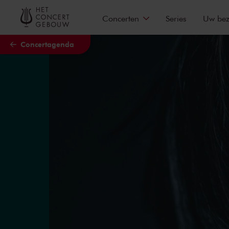
Naar hoofdcontent
Concerten
Series
Uw be
Concertagenda