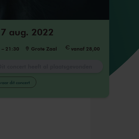
7 aug. 2022
0
–
21:30
Grote Zaal
vanaf 28,00
Dit concert heeft al plaatsgevonden
aar dit concert