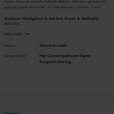
Amihai Grosz en pianiste Nathalia Milstein. Gevieren, gevijven en
gezessen speelt het werken van Mendelssohn, Fauré en Turina.
Quatuor Modigliani & Amihai Grosz & Nathalia
Milstein
Het Franse Quatuor Modigliani werd onlangs door de
Süddeutsche
Lees meer
Zeitung
omschreven als een van de beste strijkkwartetten ter wereld.
Vandaag laat het zich vergezellen door altviolist Amihai Grosz en
Kamermuziek
Genre
pianiste Nathalia Milstein. Gevieren, gevijven en gezessen speelt het
werken van Mendelssohn tot Turina. Én Fauré’s
Eerste
Het Concertgebouw Eigen
Organisator
pianokwartet
, vol ingetogen drama en dynamische contrasten.
Programmering
Mendelssohn
Mendelssohns melodieuze
Eerste strijkkwintet
ontstond toen hij pas
zeventien was. Enkele jaren later overleed een bevriend violist aan
tbc. Mendelssohn besloot ter ere van hem een nieuw deel in te
voegen, met een extra schijnwerper op de viool. Bijzonder is hoe hij
melancholiek is, maar nergens zwaarmoedig.
Kaarten