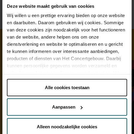
Deze website maakt gebruik van cookies
Wij willen u een prettige ervaring bieden op onze website
en daarbuiten. Daarom gebruiken wij cookies. Sommige
van deze cookies zijn noodzakelijk voor het functioneren
van de website, andere helpen ons om onze
dienstverlening en website te optimaliseren en u gericht
Ontdek meer
te kunnen informeren over interessante aanbiedingen,
producten of diensten van Het Concertgebouw. Daarbij
kunnen persoonlijke gegevens worden verzameld en
gebruikt voor het personaliseren van advertenties. U kunt
onder 'aanpassen' zelf welke cookies wij mogen
plaatsen.
Alle cookies toestaan
Lees onze cookieverklaring hier.
Lees onze
privacyverklaring hier.
Aanpassen
Via de
cookieverklaring
op onze website kunt u uw
toestemming op elk moment wijzigen of intrekken.
Alleen noodzakelijke cookies