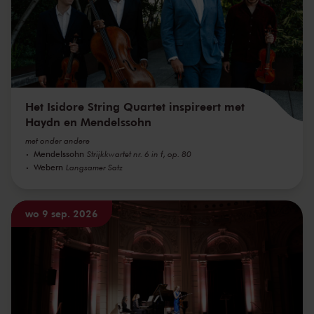
Het Isidore String Quartet inspireert met
Haydn en Mendelssohn
met onder andere
Mendelssohn
Strijkkwartet nr. 6 in f, op. 80
Webern
Langsamer Satz
wo 9 sep. 2026