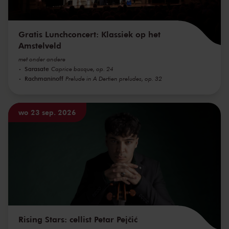
Gratis Lunchconcert: Klassiek op het
Amstelveld
met onder andere
Sarasate
Caprice basque, op. 24
Rachmaninoff
Prelude in A Dertien preludes, op. 32
wo 23 sep. 2026
Rising Stars: cellist Petar Pejčić