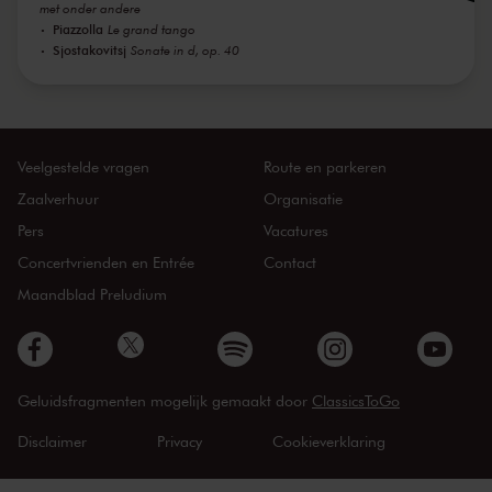
met onder andere
Piazzolla
Le grand tango
Sjostakovitsj
Sonate in d, op. 40
Veelgestelde vragen
Route en parkeren
Zaalverhuur
Organisatie
Pers
Vacatures
Concertvrienden en Entrée
Contact
Maandblad Preludium
Geluidsfragmenten mogelijk gemaakt door
ClassicsToGo
Disclaimer
Privacy
Cookieverklaring