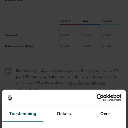
Rang 1+
Rang 1
Rang 2
Standaard
€ 44,00
€ 36,00
€ 33,00
Online sprint tot 30 jaar
€ 16,00
€ 16,00
€ 16,00
Drankjes zijn bij de prijs inbegrepen. Ben je jonger dan 30
jaar? Eventuele sprintkaarten zijn 4 uur van tevoren via de
online bestelflow beschikbaar.
Meer informatie over
sprintkaarten
Prijzen zijn exclusief transactiekosten: € 5 per bestelling. Wilt
u rolstoelplaatsen bestellen? Mail naar
kassa@concertgebouw.nl of bel de Concertgebouwlijn op
Toestemming
Details
Over
020 – 671 83 45.