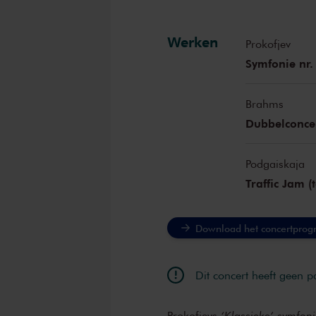
Werken
Prokofjev
Symfonie nr. 
Brahms
Dubbelconcer
Podgaiskaja
Traffic Jam (t
Download het concertpro
Dit concert heeft geen 
Prokofjevs
‘Klassieke’ symfon