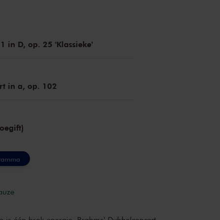
1 in D, op. 25 'Klassieke'
t in a, op. 102
oegift)
gramma
pauze
ie
is één brok energie. Brahms'
Dubbelconcert