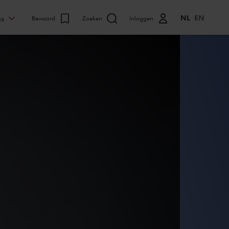
NL
EN
ns
Bewaard
Zoeken
Inloggen