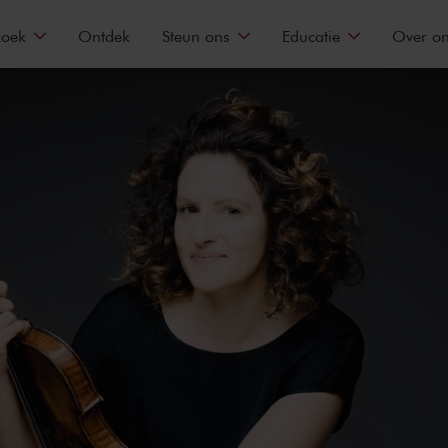
zoek
Ontdek
Steun ons
Educatie
Over o