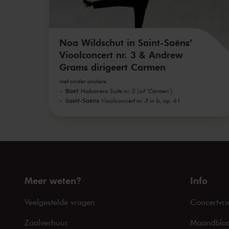
Noa Wildschut in Saint-Saëns’
Vioolconcert nr. 3 & Andrew
Grams dirigeert Carmen
met onder andere
Bizet
Habanera Suite nr. 2 (uit 'Carmen')
Saint-Saëns
Vioolconcert nr. 3 in b, op. 61
Meer weten?
Info
Veelgestelde vragen
Concertvri
Zaalverhuur
Maandblad