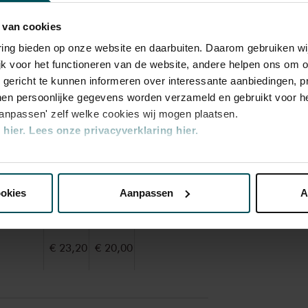
ls in de Kleine Zaal. Cellogrootheid Heinrich
n van de beste cellisten van zijn generatie’
 van cookies
n heeft iets bijzonders te vertellen door zijn
varing bieden op onze website en daarbuiten. Daarom gebruiken 
 de krachten bundelt voor Brahms’
jk voor het functioneren van de website, andere helpen ons om o
ders dan schitterend vuurwerk opleveren.
u gericht te kunnen informeren over interessante aanbiedingen, p
Rang
Rang
Rang
Rang
en persoonlijke gegevens worden verzameld en gebruikt voor he
1
2
3
4
aanpassen' zelf welke cookies wij mogen plaatsen.
hier.
Lees onze privacyverklaring hier.
€ 35,00
€ 29,00
€ 25,00
€ 21,00
nze website kunt u uw toestemming op elk moment wijzigen of i
ookies
Aanpassen
A
€ 24,00
€ 22,00
€ 20,00
€ 18,00
erden
die uw gegevens kunnen ontvangen en verwerken.
€ 23,20
€ 20,00