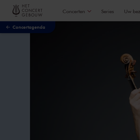
Naar hoofdcontent
Concerten
Series
Uw be
Concertagenda