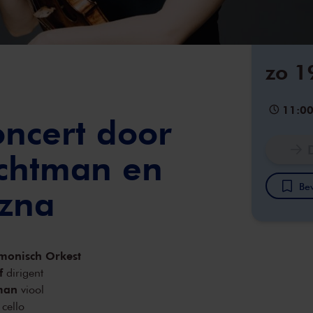
zo 1
11:0
ncert door
schtman en
Bew
izna
monisch Orkest
f
dirigent
tman
viool
cello