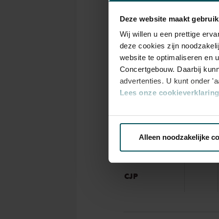
aan huis, zowel in de Grote a
Schiff noemde Ivan Karizna ‘ee
Kaarten
Deze website maakt gebruik
en Gidon Kremer zei eens: ‘Iva
Wij willen u een prettige er
muziek’. Als dit powerkoppel
deze cookies zijn noodzakeli
Dubbelconcert
kan dat niet an
website te optimaliseren en 
Rang
Concertgebouw. Daarbij kunn
1+
advertenties. U kunt onder '
Lees onze cookieverklaring 
Standaard
€ 39,00
Via de
cookieverklaring
op o
Alleen noodzakelijke c
Kinderen tot
€ 26,00
15 jaar
We werken samen met
32 d
CJP