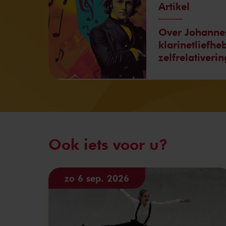
Artikel
Over Johanne
klarinetliefhe
zelfrelativerin
Ook iets voor u?
zo 6 sep. 2026