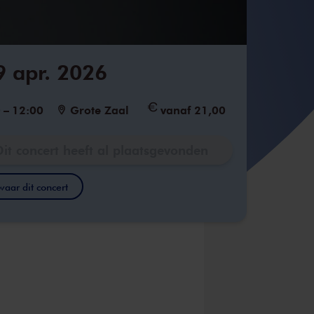
9 apr. 2026
0
–
12:00
Grote Zaal
vanaf 21,00
Dit concert heeft al plaatsgevonden
aar dit concert