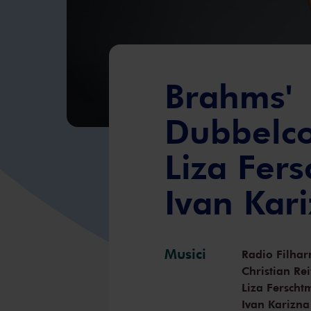
Brahms'
Dubbelco
Liza Fer
Ivan Kar
Musici
Radio Filhar
Christian Rei
Liza Fersch
Ivan Karizna