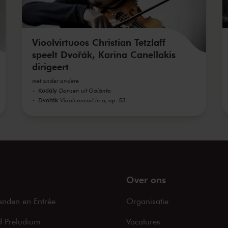
Vioolvirtuoos Christian Tetzlaff
speelt Dvořák, Karina Canellakis
dirigeert
met onder andere
Kodály
Dansen uit Galánta
Dvořák
Vioolconcert in a, op. 53
Over ons
enden en Entrée
Organisatie
 Preludium
Vacatures