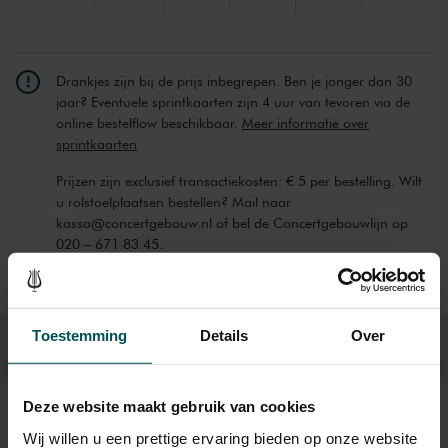
Drankjes zijn bij de prijs inbegrepen. Ben je jonger dan 30
jaar? Eventuele sprintkaarten zijn 4 uur van tevoren via de
online bestelflow beschikbaar.
Meer informatie over
sprintkaarten
Prijzen zijn exclusief transactiekosten: € 5 per bestelling. Wilt
u rolstoelplaatsen bestellen? Mail naar
kassa@concertgebouw.nl of bel de Concertgebouwlijn op
020 – 671 83 45.
Toestemming
Details
Over
Deze website maakt gebruik van cookies
Beeld en geluid
Wij willen u een prettige ervaring bieden op onze website