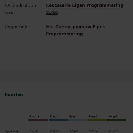
Keuzeserie Eigen Programmering
Onderdeel van
2526
serie
Het Concertgebouw Eigen
Organisator
Programmering
Kaarten
Rang 1+
Rang 1
Rang 2
Rang 3
Rang 4
Standaard
€ 45,00
€ 39,00
€ 35,00
€ 25,00
€ 19,00