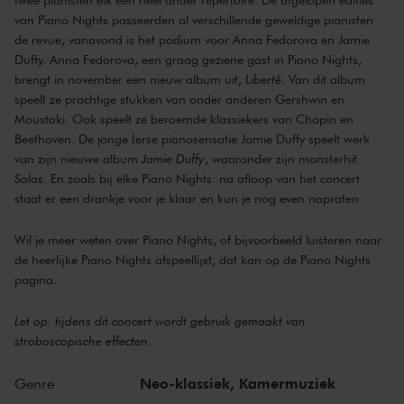
van Piano Nights passeerden al verschillende geweldige pianisten
de revue, vanavond is het podium voor Anna Fedorova en Jamie
Duffy. Anna Fedorova, een graag geziene gast in Piano Nights,
brengt in november een nieuw album uit,
Liberté
. Van dit album
speelt ze prachtige stukken van onder anderen Gershwin en
Moustaki. Ook speelt ze beroemde klassiekers van Chopin en
Beethoven. De jonge Ierse pianosensatie Jamie Duffy speelt werk
van zijn nieuwe album
Jamie Duffy
, waaronder zijn monsterhit
Solas
. En zoals bij elke Piano Nights: na afloop van het concert
staat er een drankje voor je klaar en kun je nog even napraten.
Wil je meer weten over Piano Nights, of bijvoorbeeld luisteren naar
de heerlijke Piano Nights afspeellijst, dat kan op de
Piano Nights
pagina
.
Let op: tijdens dit concert wordt gebruik gemaakt van
stroboscopische effecten.
Neo-klassiek,
Kamermuziek
Genre