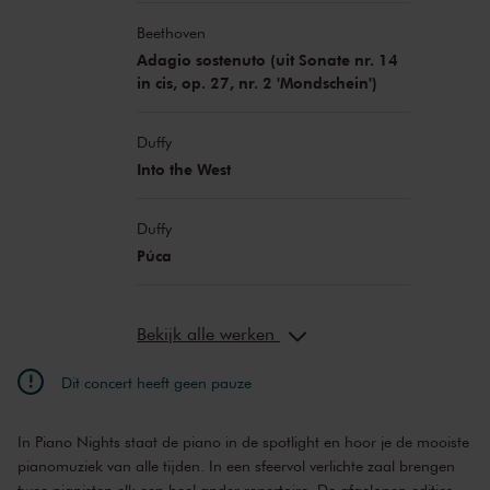
Beethoven
Adagio sostenuto (uit Sonate nr. 14
in cis, op. 27, nr. 2 'Mondschein')
Duffy
Into the West
Duffy
Púca
Bekijk alle werken
Dit concert heeft geen pauze
In Piano Nights staat de piano in de spotlight en hoor je de mooiste
pianomuziek van alle tijden. In een sfeervol verlichte zaal brengen
twee pianisten elk een heel ander repertoire. De afgelopen edities