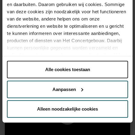
en daarbuiten. Daarom gebruiken wij cookies. Sommige
van deze cookies zijn noodzakelijk voor het functioneren
van de website, andere helpen ons om onze
dienstverlening en website te optimaliseren en u gericht
te kunnen informeren over interessante aanbiedingen,
producten of diensten van Het Concertgebouw. Daarbij
kunnen persoonlijke gegevens worden verzameld en
gebruikt voor het personaliseren van advertenties. U kunt
onder 'aanpassen' zelf welke cookies wij mogen
plaatsen.
Alle cookies toestaan
Lees onze cookieverklaring hier.
Lees onze
privacyverklaring hier.
Aanpassen
Via de
cookieverklaring
op onze website kunt u uw
toestemming op elk moment wijzigen of intrekken.
Alleen noodzakelijke cookies
We werken samen met
32 derden
die uw gegevens
kunnen ontvangen en verwerken.