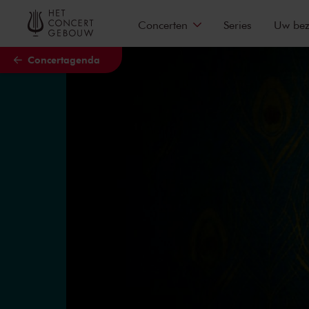
Naar hoofdcontent
Concerten
Series
Uw be
Concertagenda