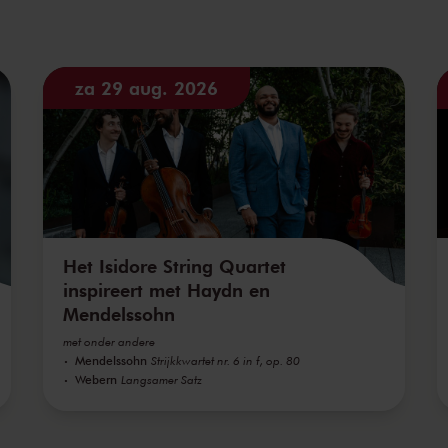
za 29 aug. 2026
Het Isidore String Quartet
inspireert met Haydn en
Mendelssohn
met onder andere
Mendelssohn
Strijkkwartet nr. 6 in f, op. 80
Webern
Langsamer Satz