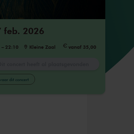
7 feb. 2026
5
–
22:10
Kleine Zaal
vanaf 35,00
Dit concert heeft al plaatsgevonden
aar dit concert