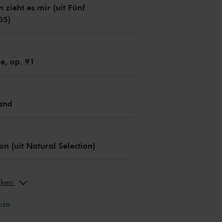
 zieht es mir (uit Fünf
05)
e, op. 91
Band
on (uit Natural Selection)
erken
uze