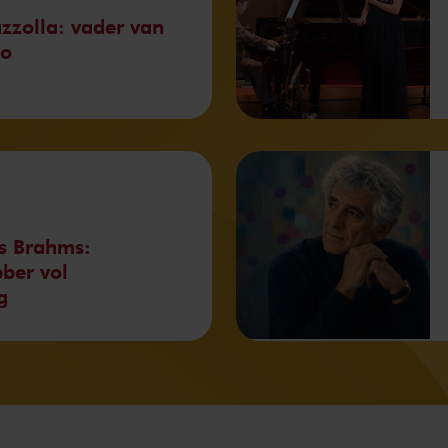
azzolla: vader van
go
s Brahms:
bber vol
g