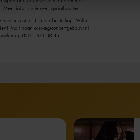
n zijn 4 uur van tevoren via de online
r.
Meer informatie over sprintkaarten
transactiekosten: € 5 per bestelling. Wilt u
ellen? Mail naar kassa@concertgebouw.nl
ouwlijn op 020 – 671 83 45.