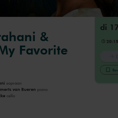
di 1
rahani &
20:1
 My Favorite
Bew
ani
sopraan
merts van Bueren
piano
cke
cello