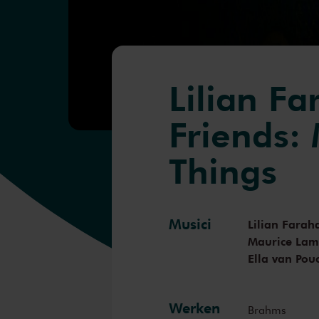
Lilian Fa
Friends:
Things
Musici
Lilian Farah
Maurice Lam
Ella van Pou
Werken
Brahms