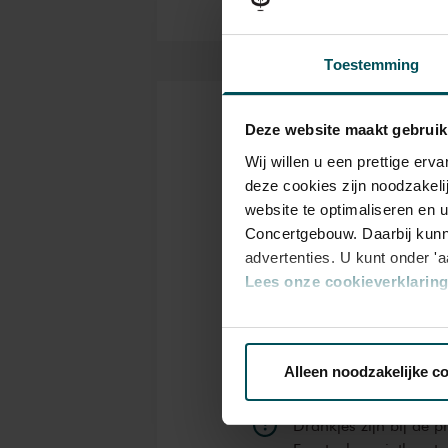
verzameling van stukken die h
gaat kloppen, en waar ze een
Toestemming
overkoepelend thema, geen v
shockeren of te onderwijzen. ‘E
allermooist vind.’
Deze website maakt gebruik
Kaarten
Wij willen u een prettige er
deze cookies zijn noodzakeli
website te optimaliseren en 
Rang
Concertgebouw. Daarbij kunn
1+
advertenties. U kunt onder '
Lees onze cookieverklaring 
Standaard
€ 55,00
Via de
cookieverklaring
op o
Alleen noodzakelijke c
We werken samen met
32 d
Drankjes zijn bij de p