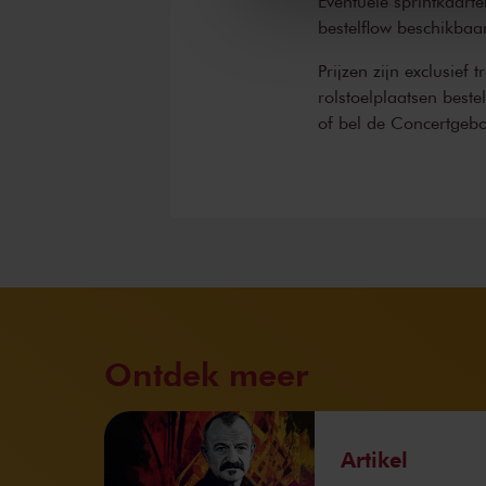
Eventuele sprintkaarte
bestelflow beschikbaa
Prijzen zijn exclusief 
rolstoelplaatsen best
of bel de Concertgeb
Ontdek meer
Artikel