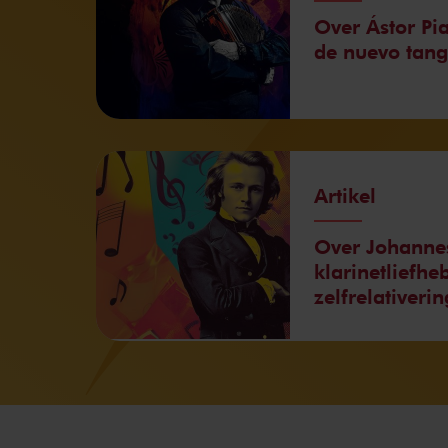
Over Ástor Pi
de nuevo tan
Artikel
Over Johanne
klarinetliefhe
zelfrelativerin