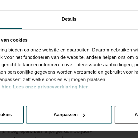
aar diep raken, waar haar hart sneller van
 persoonlijke band mee heeft. Geen
Details
erborgen boodschap, geen poging om te
nkel muziek die ik het liefst zing of het
 van cookies
varing bieden op onze website en daarbuiten. Daarom gebruiken 
jk voor het functioneren van de website, andere helpen ons om o
u gericht te kunnen informeren over interessante aanbiedingen, p
Rang
Rang
en persoonlijke gegevens worden verzameld en gebruikt voor he
1
2
aanpassen' zelf welke cookies wij mogen plaatsen.
hier.
Lees onze privacyverklaring hier.
€ 45,00
€ 35,00
nze website kunt u uw toestemming op elk moment wijzigen of i
ookies
Aanpassen
A
erden
die uw gegevens kunnen ontvangen en verwerken.
rijs inbegrepen. Ben je jonger dan 30 jaar?