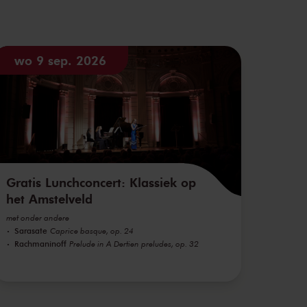
wo 9 sep. 2026
Gratis Lunchconcert: Klassiek op
het Amstelveld
met onder andere
Sarasate
Caprice basque, op. 24
Rachmaninoff
Prelude in A Dertien preludes, op. 32