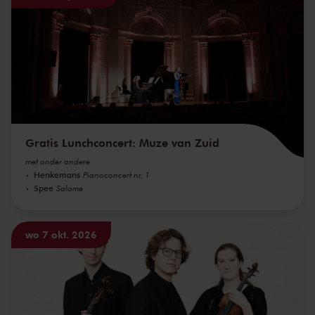
Gratis Lunchconcert: Muze van Zuid
met onder andere
Henkemans
Pianoconcert nr. 1
Spee
Salome
wo 7 okt. 2026