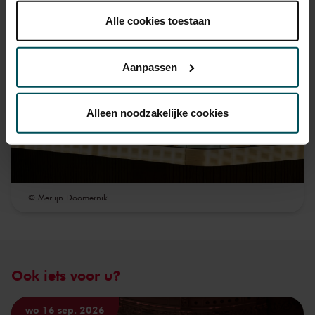
onder 'aanpassen' zelf welke cookies wij mogen
plaatsen.
Alle cookies toestaan
Lees onze cookieverklaring hier.
Lees onze
privacyverklaring hier.
Aanpassen
Via de
cookieverklaring
op onze website kunt u uw
toestemming op elk moment wijzigen of intrekken.
Alleen noodzakelijke cookies
We werken samen met
32 derden
die uw gegevens
kunnen ontvangen en verwerken.
© Merlijn Doomernik
Ook iets voor u?
wo 16 sep. 2026