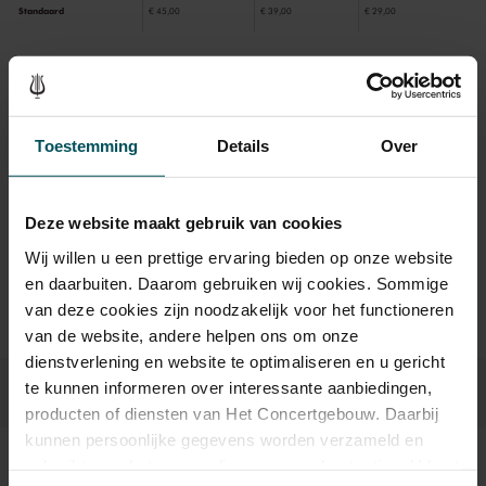
Standaard
€ 45,00
€ 39,00
€ 29,00
Drankjes zijn bij de prijs inbegrepen. Ben je jonger dan 30
jaar? Eventuele sprintkaarten zijn 4 uur van tevoren via de
Toestemming
Details
Over
online bestelflow beschikbaar.
Meer informatie over
sprintkaarten
Prijzen zijn exclusief transactiekosten: € 5 per bestelling. Wilt
Deze website maakt gebruik van cookies
u rolstoelplaatsen bestellen? Mail naar
Wij willen u een prettige ervaring bieden op onze website
kassa@concertgebouw.nl of bel de Concertgebouwlijn op
020 – 671 83 45.
en daarbuiten. Daarom gebruiken wij cookies. Sommige
van deze cookies zijn noodzakelijk voor het functioneren
van de website, andere helpen ons om onze
dienstverlening en website te optimaliseren en u gericht
te kunnen informeren over interessante aanbiedingen,
producten of diensten van Het Concertgebouw. Daarbij
kunnen persoonlijke gegevens worden verzameld en
gebruikt voor het personaliseren van advertenties. U kunt
Beeld en geluid