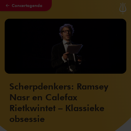
Concertagenda
Naar hoofdcontent
Scherpdenkers: Ramsey
Nasr en Calefax
Rietkwintet – Klassieke
obsessie