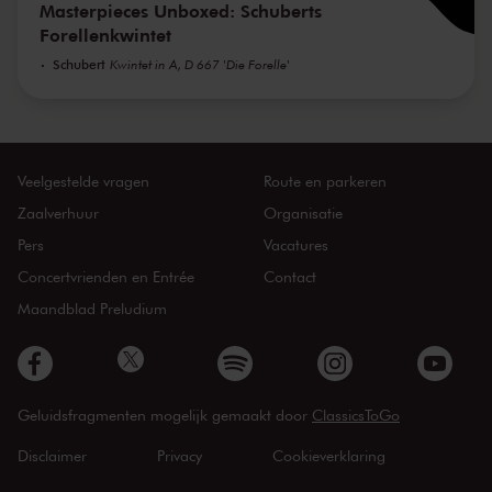
Masterpieces Unboxed: Schuberts
Forellenkwintet
Schubert
Kwintet in A, D 667 'Die Forelle'
Veelgestelde vragen
Route en parkeren
Zaalverhuur
Organisatie
Pers
Vacatures
Concertvrienden en Entrée
Contact
Maandblad Preludium
Geluidsfragmenten mogelijk gemaakt door
ClassicsToGo
Disclaimer
Privacy
Cookieverklaring