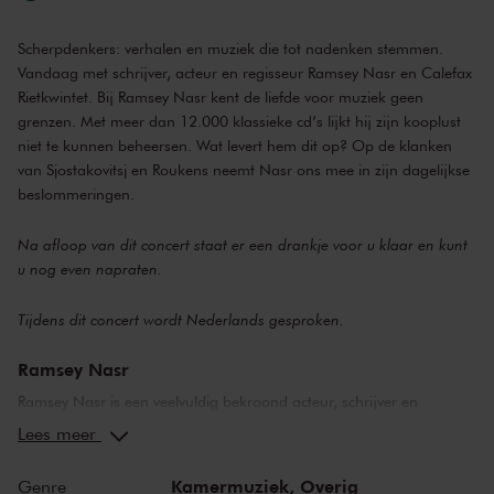
Scherpdenkers: verhalen en muziek die tot nadenken stemmen.
Vandaag met schrijver, acteur en regisseur Ramsey Nasr en Calefax
Rietkwintet. Bij Ramsey Nasr kent de liefde voor muziek geen
grenzen. Met meer dan 12.000 klassieke cd’s lijkt hij zijn kooplust
niet te kunnen beheersen. Wat levert hem dit op? Op de klanken
van Sjostakovitsj en Roukens neemt Nasr ons mee in zijn dagelijkse
beslommeringen.
Na afloop van dit concert staat er een drankje voor u klaar en kunt
u nog even napraten.
Tijdens dit concert wordt Nederlands gesproken.
Ramsey Nasr
Ramsey Nasr is een veelvuldig bekroond acteur, schrijver en
regisseur. Hij was lange tijd verbonden aan Internationaal Theater
Lees meer
Amsterdam en ontving in 2016 voor zijn rol in
The Fountainhead
de
Louis d’Or, de belangrijkste toneelprijs van Nederland. Voor zijn rol
Kamermuziek,
Overig
Genre