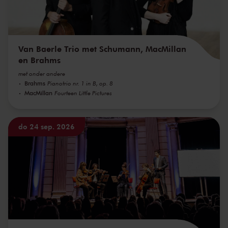
Van Baerle Trio met Schumann, MacMillan
en Brahms
met onder andere
Brahms
Pianotrio nr. 1 in B, op. 8
MacMillan
Fourteen Little Pictures
do 24 sep. 2026