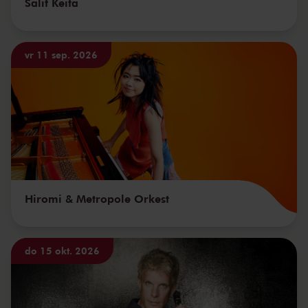
Salif Keita
vr 11 sep. 2026
Hiromi & Metropole Orkest
do 15 okt. 2026