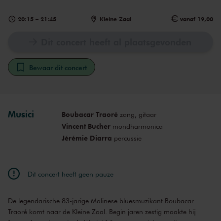
20:15
–
21:45
Kleine Zaal
vanaf 19,00
Dit concert heeft al plaatsgevonden
Bewaar dit concert
Musici
Boubacar Traoré
zang, gitaar
Vincent Bucher
mondharmonica
Jérémie Diarra
percussie
Dit concert heeft geen pauze
De legendarische 83-jarige Malinese bluesmuzikant Boubacar
Traoré komt naar de Kleine Zaal. Begin jaren zestig maakte hij