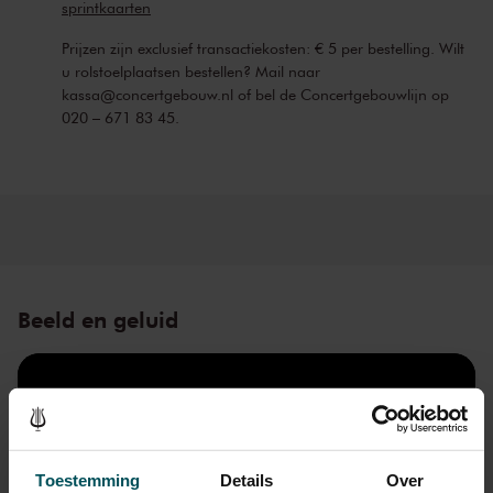
sprintkaarten
Prijzen zijn exclusief transactiekosten: € 5 per bestelling. Wilt
u rolstoelplaatsen bestellen? Mail naar
kassa@concertgebouw.nl of bel de Concertgebouwlijn op
020 – 671 83 45.
Beeld en geluid
Toestemming
Details
Over