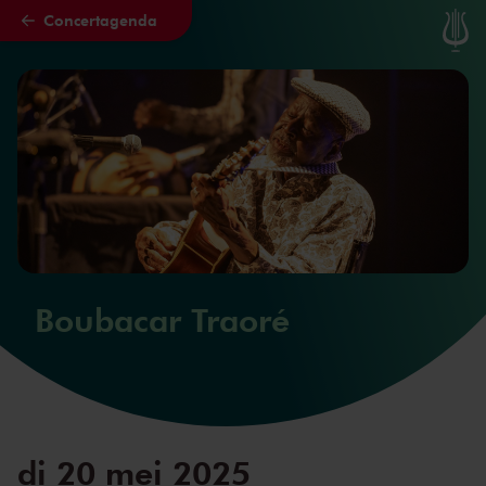
Concertagenda
Naar hoofdcontent
Boubacar Traoré
di 20 mei 2025