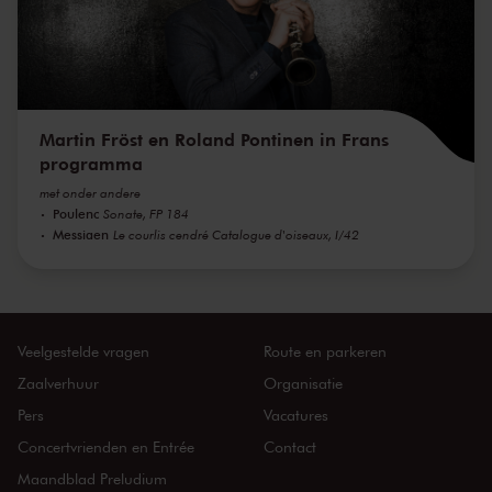
Martin Fröst en Roland Pontinen in Frans
programma
met onder andere
Poulenc
Sonate, FP 184
Messiaen
Le courlis cendré Catalogue d'oiseaux, I/42
Veelgestelde vragen
Route en parkeren
Zaalverhuur
Organisatie
Pers
Vacatures
Concertvrienden en Entrée
Contact
Maandblad Preludium