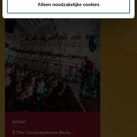
toestemming op elk moment wijzigen of intrekken.
Alleen noodzakelijke cookies
Ontdek meer
We werken samen met
32 derden
die uw gegevens
kunnen ontvangen en verwerken.
Artikel
If The Concertgebouw Rocks…