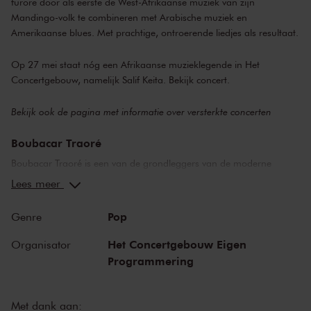
furore door als eerste de West-Afrikaanse muziek van zijn
Mandingo-volk te combineren met Arabische muziek en
Amerikaanse blues. Met prachtige, ontroerende liedjes als resultaat.
Op 27 mei staat nóg een Afrikaanse muzieklegende in Het
Concertgebouw, namelijk Salif Keita.
Bekijk concert
.
Bekijk ook de pagina met
informatie over versterkte concerten
Boubacar Traoré
Boubacar Traoré is een van de grondleggers van de moderne
Mandingo-muziek. Met een ontroerende eigenheid weet hij als
Lees meer
geen ander de Afrikaanse blues te verklanken. Met onnavolgbaar
gitaarspel, dat hij zichzelf aanleerde en baseerde op de manier
Pop
Genre
waarop het West-Afrikaanse snaarinstrument de kora wordt
bespeeld. Terwijl hij een levende legende is in Mali, gerespecteerd
Het Concertgebouw Eigen
Organisator
door jong en oud, bereikt hij de hele wereld. Waarbij zijn
Programmering
kunstenaarschap doet denken aan die van de grote bluesmannen
uit het diepe zuiden van Amerika: Blind Willie McTell, Robert
Johnson en Muddy Waters.
Met dank aan: