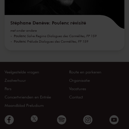
Stéphane Denève: Poulenc révisité
met onder andere
Poulenc
Salve Regina Dialogues des Carmélites, FP 159
Poulenc
Prélude Dialogues des Carmélites, FP 159
Veelgestelde vragen
Route en parkeren
Zaalverhuur
Organisatie
Pers
Vacatures
Concertvrienden en Entrée
Contact
Maandblad Preludium