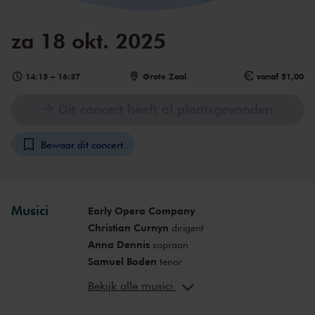
za 18 okt. 2025
14:15
–
16:37
Grote Zaal
vanaf 51,00
Dit concert heeft al plaatsgevonden
Bewaar dit concert
Musici
Early Opera Company
Christian Curnyn
dirigent
Anna Dennis
sopraan
Samuel Boden
tenor
Nick Pritchard
tenor
Bekijk alle musici
Michael Mofidian
bas-bariton
Samuel West
spreker