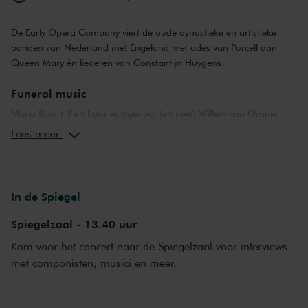
De Early Opera Company viert de oude dynastieke en artistieke
banden van Nederland met Engeland met odes van Purcell aan
Queen Mary én liederen van Constantijn Huygens.
Funeral music
Maria Stuart II en haar echtgenoot (en neef) Willem van Oranje
kwamen na de Glorious Revolution van 1688 samen op de Engelse
Lees meer
troon. Henry Purcell schreef de odes
Celebrate this Festival
en de
beroemde,
Come, Ye Sons of Art, Away
voor Queen Mary’s
verjaardag. Toen zij op 32-jarige leeftijd overleed, schreef Purcell
zijn indringende
Funeral Music
, die deels op zijn eigen begrafenis
In de Spiegel
klonk, een half jaar later.
Spiegelzaal - 13.40 uur
Huygens schrijft Mary
Kom voor het concert naar de Spiegelzaal voor interviews
De Nederlandse connectie krijgt vorm in liederen van dichter,
met componisten, musici en meer.
diplomaat én componist Constantijn Huygens, van wie drie brieven
aan Mary bekend zijn. Een daarvan bevat een geestig gedicht
waarin hij haar een grotere roem voorspelt dan koningin ‘Elzabet’