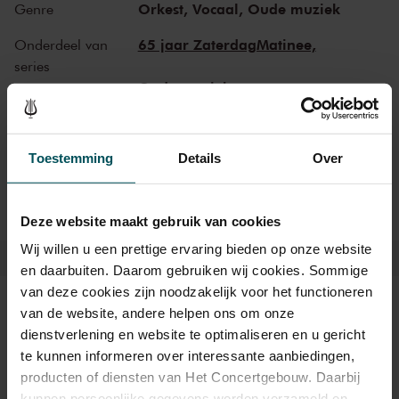
Orkest,
Vocaal,
Oude muziek
Genre
(Elisabeth I): ‘Was Elzabet of great renowne, / God bless our Marie
with a Crowne, / By two more and one letter / Sh’ll prove an
65 jaar ZaterdagMatinee,
Onderdeel van
Elzabetter.’
series
Oude muziek
NTR ZaterdagMatinee
Organisator
Toestemming
Details
Over
Deze website maakt gebruik van cookies
Wij willen u een prettige ervaring bieden op onze website
en daarbuiten. Daarom gebruiken wij cookies. Sommige
van deze cookies zijn noodzakelijk voor het functioneren
Kaarten
van de website, andere helpen ons om onze
dienstverlening en website te optimaliseren en u gericht
te kunnen informeren over interessante aanbiedingen,
producten of diensten van Het Concertgebouw. Daarbij
Rang 1
Rang 2
kunnen persoonlijke gegevens worden verzameld en