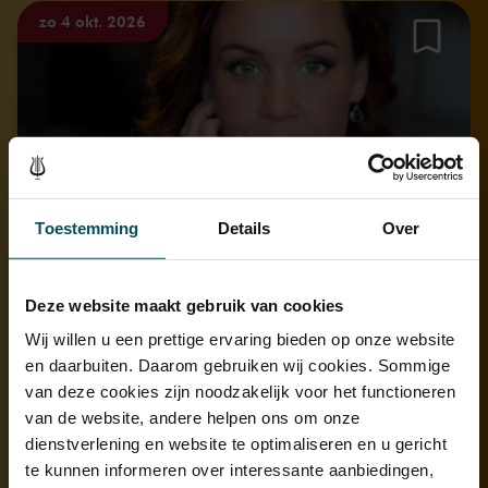
zo 4 okt. 2026
Toestemming
Details
Over
Lenneke Ruiten zingt Brahms, Fauré en
Debussy
Deze website maakt gebruik van cookies
14:15
–
16:35
Kleine Zaal
Wij willen u een prettige ervaring bieden op onze website
met onder andere
en daarbuiten. Daarom gebruiken wij cookies. Sommige
Brahms
Zigeunerlieder, op. 103
van deze cookies zijn noodzakelijk voor het functioneren
Brahms
Wie rafft ich mich auf in der Nacht Lieder und Gesänge, op.
32
van de website, andere helpen ons om onze
dienstverlening en website te optimaliseren en u gericht
Informatie en bestellen
te kunnen informeren over interessante aanbiedingen,