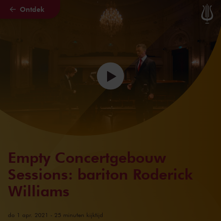
Ontdek
Naar hoofdcontent
Empty Concertgebouw
Sessions: bariton Roderick
Williams
do 1 apr. 2021 - 25 minuten kijktijd