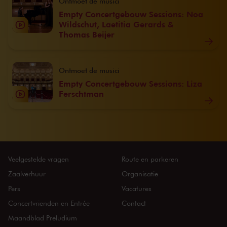
Ontmoet de musici
Empty Concertgebouw Sessions: Noa
Wildschut, Laetitia Gerards &
Thomas Beijer
Ontmoet de musici
Empty Concertgebouw Sessions: Liza
Ferschtman
Veelgestelde vragen
Route en parkeren
Zaalverhuur
Organisatie
Pers
Vacatures
Concertvrienden en Entrée
Contact
Maandblad Preludium