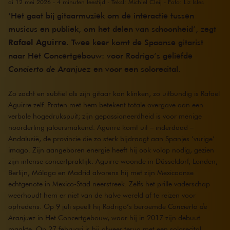
di 12 mei 2026 - 4 minuten leestijd - Tekst: Michiel Cleij - Foto: Liz Isles
‘Het gaat bij gitaarmuziek om de interactie tussen
musicus en publiek, om het delen van schoonheid’, zegt
Rafael Aguirre
. Twee keer komt de Spaanse gitarist
naar Het Concertgebouw: voor Rodrigo’s geliefde
Concierto de Aranjuez
en voor een solorecital.
Zo zacht en subtiel als zijn gitaar kan klinken, zo uitbundig is Rafael
Aguirre zelf. Praten met hem betekent totale overgave aan een
verbale hogedrukspuit; zijn gepassioneerdheid is voor menige
noorderling jaloersmakend. Aguirre komt uit – inderdaad –
Andalusië, de provincie die zo sterk bijdraagt aan Spanjes ‘vurige’
imago. Zijn aangeboren energie heeft hij ook volop nodig, gezien
zijn intense concertpraktijk. Aguirre woonde in Düsseldorf, Londen,
Berlijn, Málaga en Madrid alvorens hij met zijn Mexicaanse
echtgenote in Mexico-Stad neerstreek. Zelfs het prille vaderschap
weerhoudt hem er niet van de halve wereld af te reizen voor
optredens. Op 9 juli speelt hij Rodrigo’s beroemde
Concierto de
Aranjuez
in Het Concertgebouw, waar hij in 2017 zijn debuut
maakte. Op 27 februari is hij alweer terug met een solorecital.