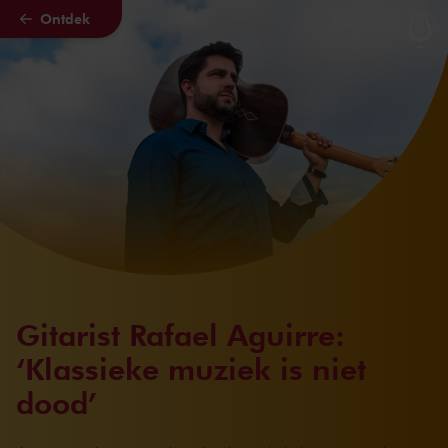
Ontdek
Naar hoofdcontent
Gitarist Rafael Aguirre:
‘Klassieke muziek is niet
dood’