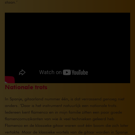
staan.’
Nationale trots
In Spanje, gitaarland nummer één, is dat verrassend genoeg niet
anders. ‘Daar is het instrument natuurlijk een nationale trots.
Iedereen kent flamenco en in mijn familie zitten een paar goede
flamencomuzikanten van wie ik veel technieken geleerd heb.
Flamenco en de klassieke gitaar waren ooit één boom die zich later
vertakte. Maar de klassieke wortels van de gitaar worden in Spanje