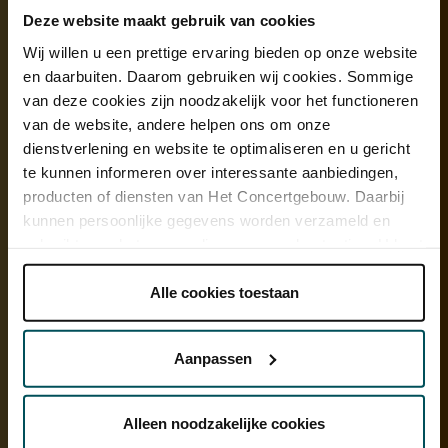
zichzelf naar me toe. Klassieke muziek is niet dood, ook al wordt
Deze website maakt gebruik van cookies
dat links en rechts beweerd.’
Wij willen u een prettige ervaring bieden op onze website
en daarbuiten. Daarom gebruiken wij cookies. Sommige
van deze cookies zijn noodzakelijk voor het functioneren
van de website, andere helpen ons om onze
dienstverlening en website te optimaliseren en u gericht
te kunnen informeren over interessante aanbiedingen,
producten of diensten van Het Concertgebouw. Daarbij
kunnen persoonlijke gegevens worden verzameld en
gebruikt voor het personaliseren van advertenties. U kunt
onder 'aanpassen' zelf welke cookies wij mogen
plaatsen.
Alle cookies toestaan
Lees onze cookieverklaring hier.
Lees onze
privacyverklaring hier.
Aanpassen
Je vindt varianten van de gitaar in bijna
Via de
cookieverklaring
op onze website kunt u uw
toestemming op elk moment wijzigen of intrekken.
alle landen ter wereld. Ik wil het publiek
Alleen noodzakelijke cookies