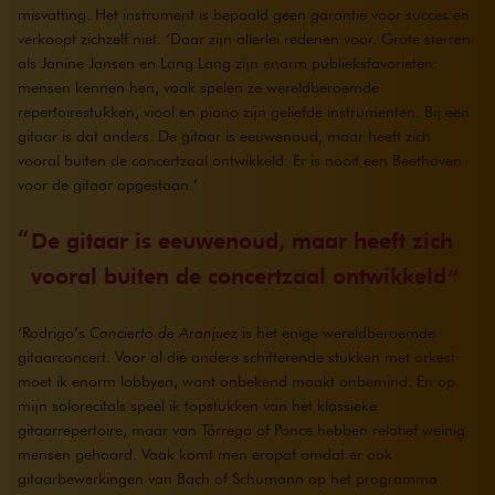
misvatting. Het instrument is bepaald geen garantie voor succes en
verkoopt zichzelf niet. ‘Daar zijn allerlei redenen voor. Grote sterren
als Janine Jansen en Lang Lang zijn enorm publieksfavorieten:
mensen kennen hen, vaak spelen ze wereldberoemde
repertoirestukken, viool en piano zijn geliefde instrumenten. Bij een
gitaar is dat anders. De gitaar is eeuwenoud, maar heeft zich
vooral buiten de concertzaal ontwikkeld. Er is nooit een Beethoven
voor de gitaar opgestaan.’
De gitaar is eeuwenoud, maar heeft zich
vooral buiten de concertzaal ontwikkeld
‘Rodrigo’s
Concierto de Aranjuez
is het enige wereldberoemde
gitaarconcert. Voor al die andere schitterende stukken met orkest
moet ik enorm lobbyen, want onbekend maakt onbemind. En op
mijn solorecitals speel ik topstukken van het klassieke
gitaarrepertoire, maar van Tárrega of Ponce hebben relatief weinig
mensen gehoord. Vaak komt men eropaf omdat er ook
gitaarbewerkingen van Bach of Schumann op het programma