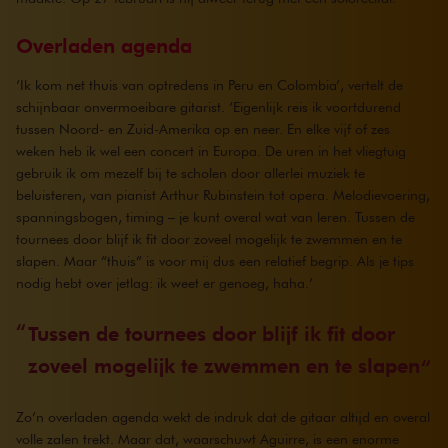
Overladen agenda
‘Ik kom net thuis van optredens in Peru en Colombia’, vertelt de
schijnbaar onvermoeibare gitarist. ‘Eigenlijk reis ik voortdurend
tussen Noord- en Zuid-Amerika op en neer. En elke vijf of zes
weken heb ik wel een concert in Europa. De uren in het vliegtuig
gebruik ik om mezelf bij te scholen door allerlei muziek te
beluisteren, van pianist Arthur Rubinstein tot opera. Melodievoering,
spanningsbogen, timing – je kunt overal wat van leren. Tussen de
tournees door blijf ik fit door zoveel mogelijk te zwemmen en te
slapen. Maar “thuis” is voor mij dus een relatief begrip. Als je tips
nodig hebt over jetlag: ik weet er genoeg, haha.’
Tussen de tournees door blijf ik fit door
zoveel mogelijk te zwemmen en te slapen
Zo’n overladen agenda wekt de indruk dat de gitaar altijd en overal
volle zalen trekt. Maar dat, waarschuwt Aguirre, is een enorme