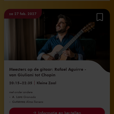
za 27 feb. 2027
Meesters op de gitaar: Rafael Aguirre -
van Giuliani tot Chopin
20:15
–
22:35
Kleine Zaal
met onder andere
A. Lara
Granada
Gutiérrez
Alma llanera
Informatie en bestellen