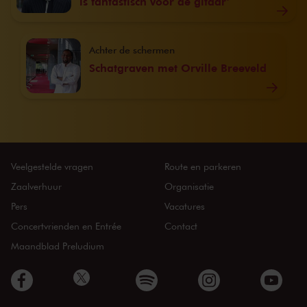
is fantastisch voor de gitaar’
Achter de schermen
Schatgraven met Orville Breeveld
Veelgestelde vragen
Route en parkeren
Zaalverhuur
Organisatie
Pers
Vacatures
Concertvrienden en Entrée
Contact
Maandblad Preludium