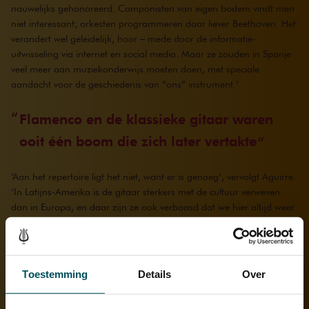
nauwelijks gehonoreerd. Componisten van eigen bodem vindt men
niet interessant; orkesten programmeren daar liever Beethoven. Het
verandert wel geleidelijk, hoor – mede door de informatie-
uitwisseling via internet en social media. Maar ze zouden in Spanje
veel meer aan muziekonderwijs moeten doen, met speciale
aandacht voor de geschiedenis van “ons” instrument.’
Flamenco en de klassieke gitaar waren
ooit één boom die zich later vertakte
‘Aan het repertoire ligt het niet, want er is genoeg’, vervolgt Aguirre.
‘In Latijns-Amerika is de gitaar sterkers met de cultuur verweven
dan in Europa, en daar zijn ze ook verbaasd dat we hier altijd weer
op dat
Concierto de Aranjuez
terugvallen, hoe mooi het ook is.
Iemand schreef zelfs onlangs een proefschrift over het enorme
Latijns-Amerikaanse repertoire: er zijn daar meer dan
vierhonderdtachtig concerten voor gitaar en orkest gecomponeerd,
Toestemming
Details
Over
en er komen steeds nieuwe stukken bij. Ik vraag zelf ook regelmatig
of een componist nieuw werk voor me wil schrijven, of ze komen uit