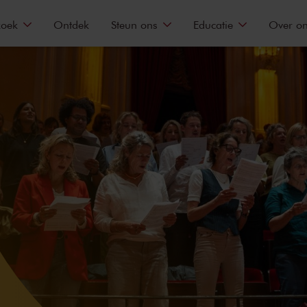
zoek
Ontdek
Steun ons
Educatie
Over o