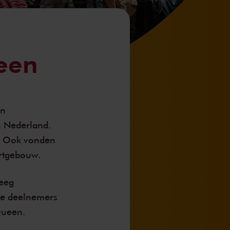
een
en
n Nederland.
. Ook vonden
ertgebouw.
eeg
de deelnemers
Queen.