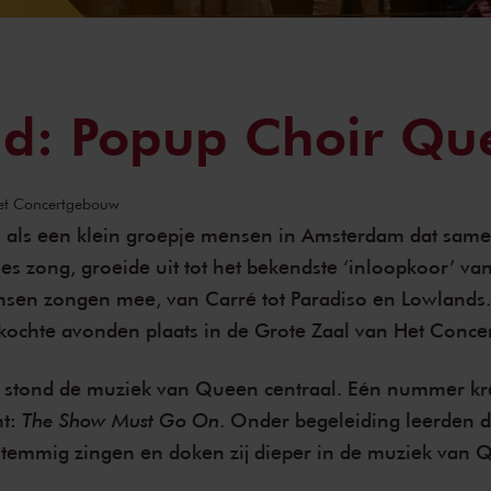
ld: Popup Choir Qu
Het Concertgebouw
 als een klein groepje mensen in Amsterdam dat sam
jes zong, groeide uit tot het bekendste ‘inloopkoor’ va
sen zongen mee, van Carré tot Paradiso en Lowlands
kochte avonden plaats in de Grote Zaal van Het Conc
d stond de muziek van Queen centraal. Eén nummer kr
The Show Must Go On
ht:
. Onder begeleiding leerden 
emmig zingen en doken zij dieper in de muziek van 