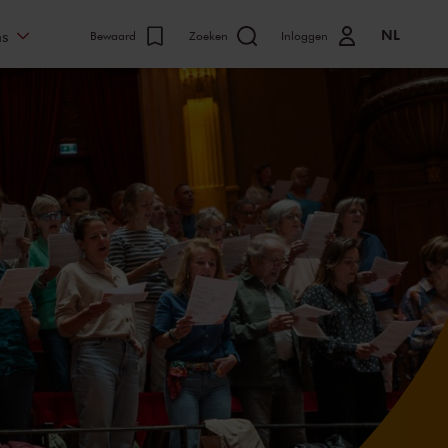
NL
ns
Bewaard
Zoeken
Inloggen