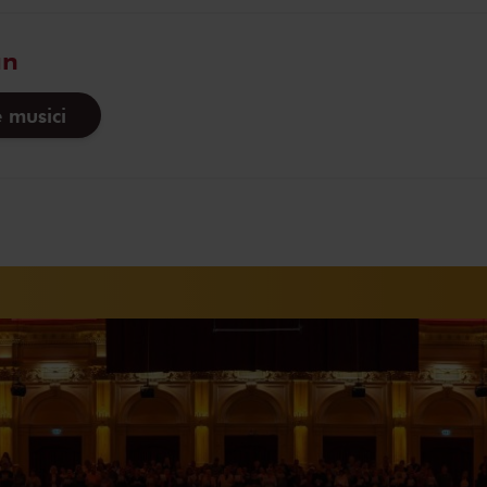
an
 musici