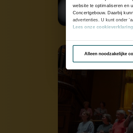
website te optimaliseren en 
Concertgebouw. Daarbij kunn
advertenties. U kunt onder '
Lees onze cookieverklaring 
Via de
cookieverklaring
op o
Alleen noodzakelijke c
We werken samen met
32 d