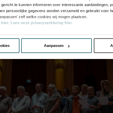
u gericht te kunnen informeren over interessante aanbiedingen, p
en persoonlijke gegevens worden verzameld en gebruikt voor he
aanpassen' zelf welke cookies wij mogen plaatsen.
hier.
Lees onze privacyverklaring hier.
nze website kunt u uw toestemming op elk moment wijzigen of i
ookies
Aanpassen
A
erden
die uw gegevens kunnen ontvangen en verwerken.