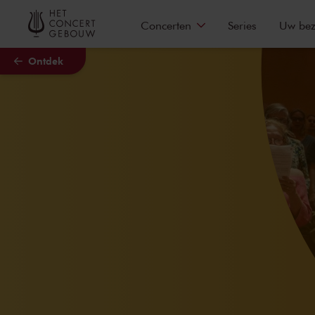
Naar hoofdcontent
Concerten
Series
Uw be
Ontdek