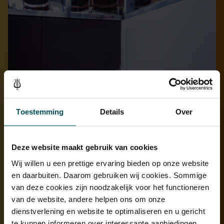
Toestemming
Details
Over
Deze website maakt gebruik van cookies
Wij willen u een prettige ervaring bieden op onze website
en daarbuiten. Daarom gebruiken wij cookies. Sommige
van deze cookies zijn noodzakelijk voor het functioneren
van de website, andere helpen ons om onze
Over de beeldhouwer: Ubbo Scheffer
dienstverlening en website te optimaliseren en u gericht
(1924-1998)
te kunnen informeren over interessante aanbiedingen,