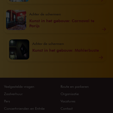
Achter de schermen
Kunst in het gebouw: Carnaval te
Parijs
Achter de schermen
Kunst in het gebouw: Mahlerbuste
Veelgestelde vragen
Route en parkeren
Zaalverhuur
Organisatie
Pers
Vacatures
Concertvrienden en Entrée
Contact