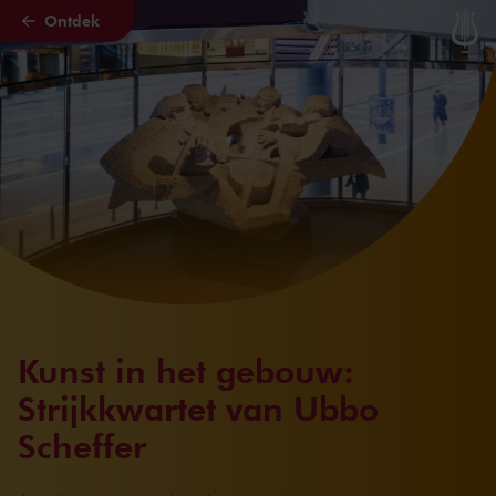
Ontdek
Naar hoofdcontent
Kunst in het gebouw:
Strijkkwartet van Ubbo
Scheffer