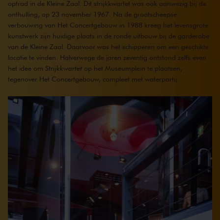
optrad in de Kleine Zaal. Dit strijkkwartet was ook aanwezig bij de
onthulling, op 23 november 1967. Na de grootscheepse
verbouwing van Het Concertgebouw in 1988 kreeg het levensgrote
kunstwerk zijn huidige plaats in de ronde uitbouw bij de garderobe
van de Kleine Zaal. Daarvoor was het schipperen om een geschikte
locatie te vinden. Halverwege de jaren zeventig ontstond zelfs even
het idee om
Strijkkwartet
op het Museumplein te plaatsen,
tegenover Het Concertgebouw, compleet met waterpartij.