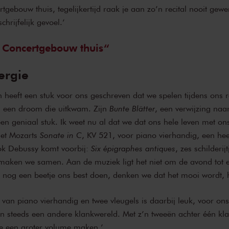
tgebouw thuis, tegelijkertijd raak je aan zo’n recital nooit ge
hrijfelijk gevoel.’
t Concertgebouw thuis
ergie
heeft een stuk voor ons geschreven dat we spelen tijdens ons re
is een droom die uitkwam. Zijn
Bunte Blätter
, een verwijzing na
 een geniaal stuk. Ik weet nu al dat we dat ons hele leven met on
et Mozarts
Sonate in C
, KV 521, voor piano vierhandig, een hee
ok Debussy komt voorbij:
Six épigraphes antiques
, zes schilderij
aken we samen. Aan de muziek ligt het niet om de avond tot e
 nog een beetje ons best doen, denken we dat het mooi wordt, 
 van piano vierhandig en twee vleugels is daarbij leuk, voor ons
 in steeds een andere klankwereld. Met z’n tweeën achter één klav
je een groter volume maken.’