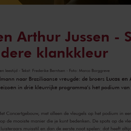
en Arthur Jussen - 
dere klankkleur
n leestijd - Tekst: Frederike Berntsen - Foto: Marco Borggreve
Lucas en 
dmann naar Braziliaanse vreugde: de broers
izoen in drie kleurrijke programma’s het podium van
n Het Concertgebouw, met alleen de vleugels op het podium in ee
 op de mooiste manier die je kunt bedenken. De spots op de vle
uisteraars muisstil en dan de eerste noot spelen: dat heeft altijd