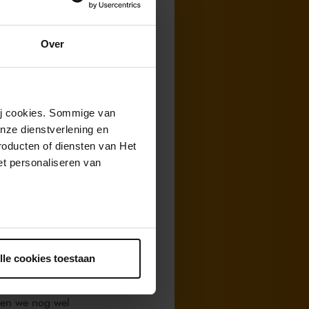
Over
voor piano
r virtuoos en met
is echt een
niet eerder hebt
wij cookies. Sommige van
nze dienstverlening en
e, dramatische
roducten of diensten van Het
t personaliseren van
te maken is
ntrekken.
 muziek beleeft.
r. In een andere
lle cookies toestaan
ilië. Zo’n werk
de musici
nen we nog wel