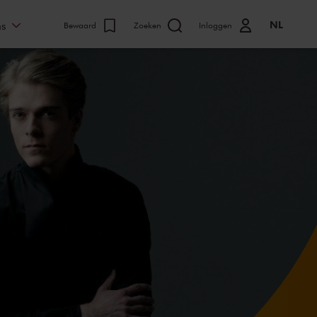
NL
ns
Bewaard
Zoeken
Inloggen