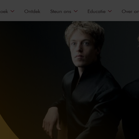
zoek
Ontdek
Steun ons
Educatie
Over o