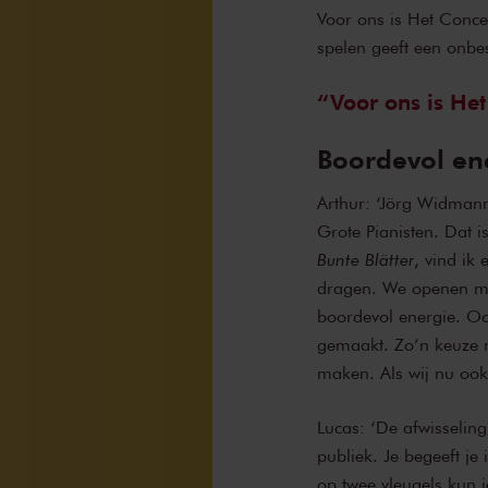
Voor ons is Het Concer
spelen geeft een onbesc
Voor ons is He
Boordevol en
Arthur: ‘Jörg Widmann 
Grote Pianisten. Dat 
Bunte Blätter
, vind ik
dragen. We openen m
boordevol energie. O
gemaakt. Zo’n keuze m
maken. Als wij nu ook
Lucas: ‘De afwisseling
publiek. Je begeeft je
op twee vleugels kun 