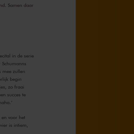
wend. Samen daar
cital in de serie
ar Schumanns
s mee zullen
rlijk begin
tjes, zo fraai
en succes te
haha.’
 en voor het
ier is intiem,