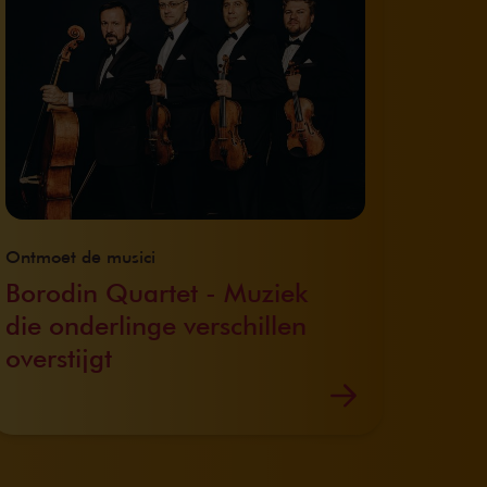
Ontmoet de musici
Borodin Quartet - Muziek
die onderlinge verschillen
overstijgt