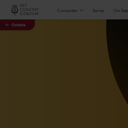
Naar hoofdcontent
Concerten
Series
Uw be
Ontdek