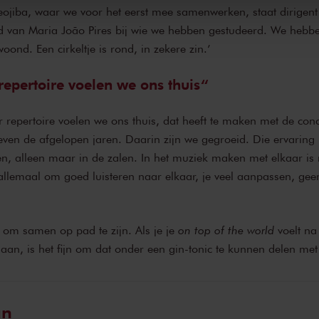
eojiba, waar we voor het eerst mee samenwerken, staat dirigent
nd van Maria João Pires bij wie we hebben gestudeerd. We hebbe
woond. Een cirkeltje is rond, in zekere zin.’
repertoire voelen we ons thuis
r repertoire voelen we ons thuis, dat heeft te maken met de con
en de afgelopen jaren. Daarin zijn we gegroeid. Die ervaring k
n, alleen maar in de zalen. In het muziek maken met elkaar is 
 allemaal om goed luisteren naar elkaar, je veel aanpassen, ge
k om samen op pad te zijn. Als je je
on top of the world
voelt na
an, is het fijn om dat onder een gin-tonic te kunnen delen met 
an