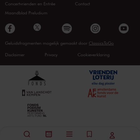
Concertvrienden en Entrée
Contact
Maandblad Preludium
Geluidsfragmenten mogelijk gemaakt door
ClassicsToGo
Disclaimer
Privacy
Cookieverklaring