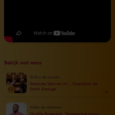
Bekijk ook eens
Duik in de muziek
Gemiste Sterren #1 - Chevalier de
Saint George
Achter de schermen
Orville Breeveld: ‘Tegenwind hoort