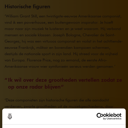
Historische figuren
‘William Grant Still, een twintigste-eeuwse Amerikaanse componist,
vind ik een
powerhouse
, een buitengewoon inspirator. Je hoeft
maar naar zijn muziek te luisteren en je weet waarom. Hij verbond
mensen en sociale klassen. Joseph Bologne, Chevalier de Saint-
Georges; hij was een virtuoos componist en violist in het achttiende-
eeuwse Frankrijk, militair en bovendien kampioen schermen,
destijds de nationale sport in zijn land. Hij streed voor de vrijheid
van Europa. Florence Price, nog zo iemand, de eerste Afro-
Amerikaanse vrouw wier symfonieën serieus werden genomen.’
Ik wil over deze grootheden vertellen zodat ze
op onze radar blijven
‘Deze componisten zijn historische figuren die alle aandacht
verdienen, zwarte grootheden uit de muziekgeschiedenis, daar
moeten we trots op zijn. Ik wil over hen vertellen zodat ze op onze
radar blijven. Het stuk geschiedenis dat zwarte mensen met zich
meedragen, het slavernijverleden, is een paragraaf die we niet