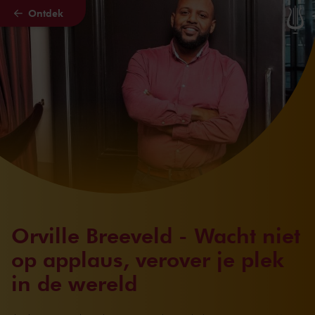
Ontdek
Naar hoofdcontent
Orville Breeveld - Wacht niet
op applaus, verover je plek
in de wereld