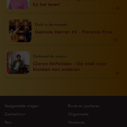
bij het leven’
Duik in de muziek
Gemiste Sterren #2 - Florence Price
Ontmoet de musici
Claron McFadden - Op zoek naar
klanken van anderen
Veelgestelde vragen
Route en parkeren
Zaalverhuur
Organisatie
Pers
Vacatures