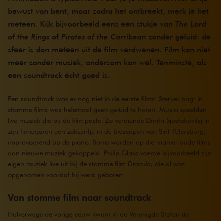
bewust van bent, maar zodra het ontbreekt, merk je het
meteen. Kijk bijvoorbeeld eens een stukje van
The Lord
of the Rings
of
Pirates of the Carribean
zonder geluid: de
sfeer is dan meteen uit de film verdwenen. Film kan niet
meer zonder muziek, andersom kan wel. Tenminste, als
een soundtrack écht goed is.
Een soundtrack was er nog niet in de eerste films. Sterker nog: in
stomme films was helemaal geen geluid te horen. Musici speelden
live muziek die bij de film paste. Zo verdiende Dmitri Sjostakovitsj in
zijn tienerjaren een zakcentje in de bioscopen van Sint-Petersburg,
improviserend op de piano. Soms worden op die manier oude films
aan nieuwe muziek gekoppeld. Philip Glass voerde bijvoorbeeld zijn
eigen muziek live uit bij de stomme film
Dracula,
die al was
opgenomen voordat hij werd geboren.
Van stomme film naar soundtrack
Halverwege de vorige eeuw kwam in de Verenigde Staten de