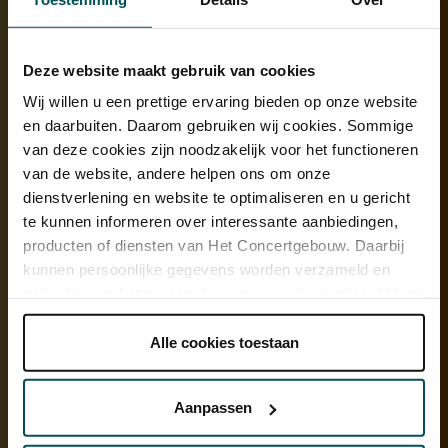
violist Itzhak Perlman.
Filmmuziek of muziekfilm?
Deze website maakt gebruik van cookies
Het kan ook andersom: eerst de muziek, dan de film. Zo was
Wij willen u een prettige ervaring bieden op onze website
Gustav Mahler allerminst met film bezig toen hij zijn
Adagietto
voor
en daarbuiten. Daarom gebruiken wij cookies. Sommige
harp en strijkers componeerde. Hij componeerde dit vierde deel van
van deze cookies zijn noodzakelijk voor het functioneren
zijn
Vijfde symfonie
als een liefdesverklaring voor zijn toekomstige
van de website, andere helpen ons om onze
vrouw Alma. Mahler had nooit kunnen vermoeden dat het zestig
dienstverlening en website te optimaliseren en u gericht
jaar na zijn dood zou klinken in de dramatische slotscène van
te kunnen informeren over interessante aanbiedingen,
Death in Venice
. Die film maakte het
Adagietto
bekend bij het grote
producten of diensten van Het Concertgebouw. Daarbij
publiek.
kunnen persoonlijke gegevens worden verzameld en
gebruikt voor het personaliseren van advertenties. U kunt
onder 'aanpassen' zelf welke cookies wij mogen
plaatsen.
Alle cookies toestaan
Lees onze cookieverklaring hier.
Lees onze
privacyverklaring hier.
Aanpassen
Via de
cookieverklaring
op onze website kunt u uw