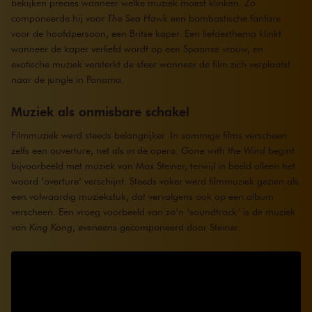
bekijken precies wanneer welke muziek moest klinken. Zo
componeerde hij voor
The Sea Hawk
een bombastische fanfare
voor de hoofdpersoon, een Britse kaper. Een liefdesthema klinkt
wanneer de kaper verliefd wordt op een Spaanse vrouw, en
exotische muziek versterkt de sfeer wanneer de film zich verplaatst
naar de jungle in Panama.
Muziek als onmisbare schakel
Filmmuziek werd steeds belangrijker. In sommige films verscheen
zelfs een ouverture, net als in de opera.
Gone with the Wind
begint
bijvoorbeeld met muziek van Max Steiner, terwijl in beeld alleen het
woord ‘overture’ verschijnt. Steeds vaker werd filmmuziek gezien als
een volwaardig muziekstuk, dat vervolgens ook op een album
verscheen. Een vroeg voorbeeld van zo’n ‘soundtrack’ is de muziek
van
King Kong
, eveneens gecomponeerd door Steiner.