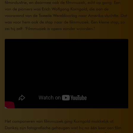
filmindustrie, en daarmee ook de filmmuziek, echt op gang. Een
van de pioniers was Erich Wolfgang Korngold, die aan de
vooravond van de Tweede Wereldoorlog naar Amerika vluchtte. Dat
was voor hem ook de stap naar de filmmuziek. Een kleine stap, zo
zei hij zelf: ‘Filmmuziek is opera zonder woorden.’
Het componeren van filmmuziek ging Korngold makkelijk af.
Dankzij zijn fotografische geheugen wist hij na één keer een film