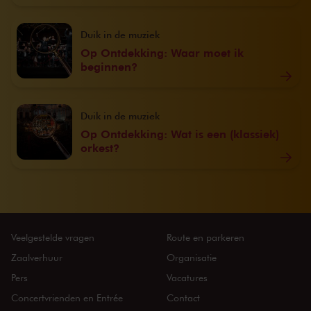
Duik in de muziek
Op Ontdekking: Waar moet ik
beginnen?
Duik in de muziek
Op Ontdekking: Wat is een (klassiek)
orkest?
Veelgestelde vragen
Route en parkeren
Zaalverhuur
Organisatie
Pers
Vacatures
Concertvrienden en Entrée
Contact