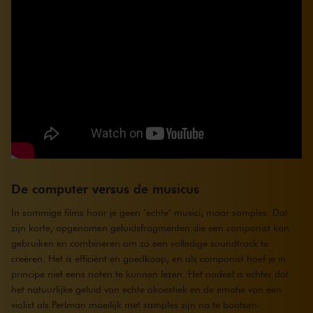
De computer versus de musicus
In sommige films hoor je geen ‘echte’ musici, maar samples. Dat
zijn korte, opgenomen geluidsfragmenten die een componist kan
gebruiken en combineren om zo een volledige soundtrack te
creëren. Het is efficiënt en goedkoop, en als componist hoef je in
principe niet eens noten te kunnen lezen. Het nadeel is echter dat
het natuurlijke geluid van echte akoestiek en de emotie van een
violist als Perlman moeilijk met samples zijn na te bootsen.