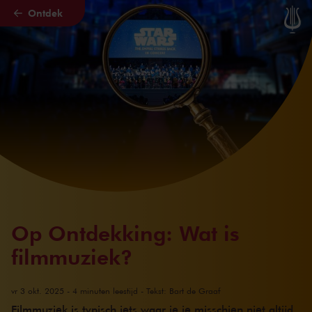
Ontdek
Naar hoofdcontent
Op Ontdekking: Wat is
filmmuziek?
vr 3 okt. 2025 - 4 minuten leestijd - Tekst: Bart de Graaf
Filmmuziek is typisch iets waar je je misschien niet altijd