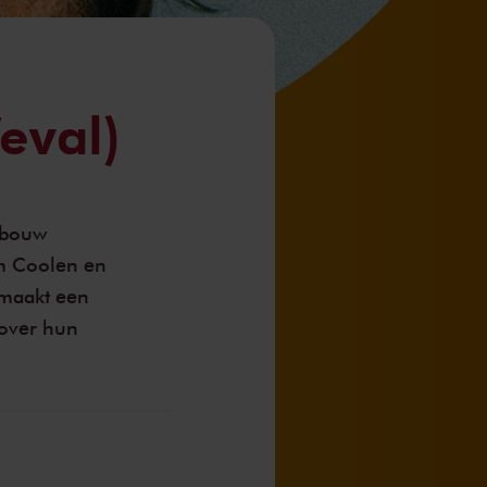
eval)
ebouw
m Coolen en
 maakt een
 over hun