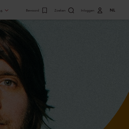
NL
ns
Bewaard
Zoeken
Inloggen