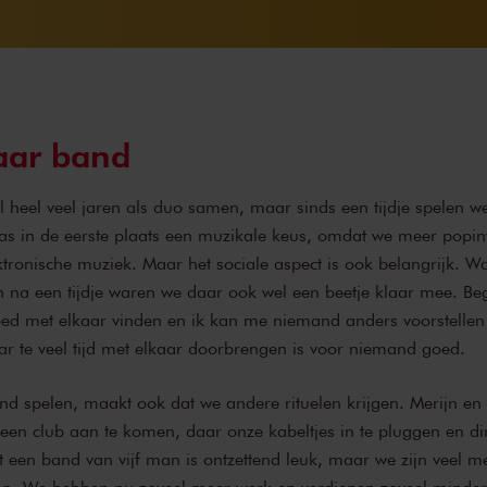
aar band
l heel veel jaren als duo samen, maar sinds een tijdje spelen w
s in de eerste plaats een muzikale keus, omdat we meer popin
tronische muziek. Maar het sociale aspect is ook belangrijk. Wa
en na een tijdje waren we daar ook wel een beetje klaar mee. Be
ed met elkaar vinden en ik kan me niemand anders voorstellen 
 te veel tijd met elkaar doorbrengen is voor niemand goed.
d spelen, maakt ook dat we andere rituelen krijgen. Merijn en
n club aan te komen, daar onze kabeltjes in te pluggen en dir
 een band van vijf man is ontzettend leuk, maar we zijn veel mee