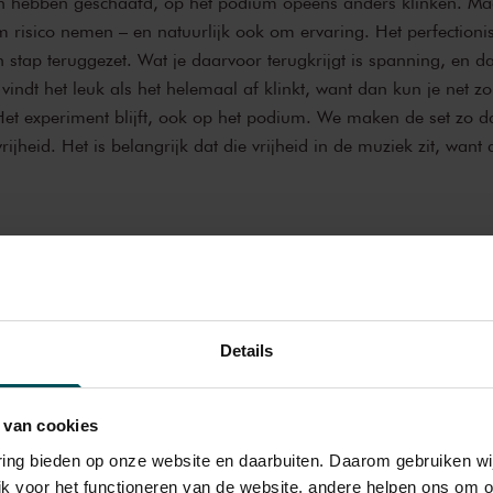
aan hebben geschaafd, op het podium opeens anders klinken. M
m risico nemen – en natuurlijk ook om ervaring. Het perfectioni
n stap teruggezet. Wat je daarvoor terugkrijgt is spanning, en da
indt het leuk als het helemaal af klinkt, want dan kun je net z
Het experiment blijft, ook op het podium. We maken de set zo da
rijheid. Het is belangrijk dat die vrijheid in de muziek zit, want 
Details
 van cookies
varing bieden op onze website en daarbuiten. Daarom gebruiken 
jk voor het functioneren van de website, andere helpen ons om o