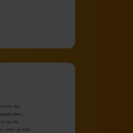
droom die
opgetreden,
ust op de
s, waar je toch