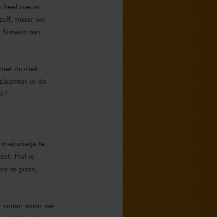
 heel nieuw
elf, maar we
n Simeon ten
 met muziek
zikanten in de
t.’
melodietje te
at. Het is
um te gaan,
ar noten waar we