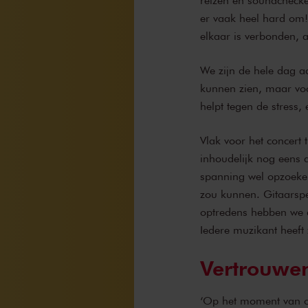
reizen en soundcheck
er vaak heel hard om! 
elkaar is verbonden, a
We zijn de hele dag aa
kunnen zien, maar voo
helpt tegen de stress
Vlak voor het concert
inhoudelijk nog eens d
spanning wel opzoeken.
zou kunnen. Gitaarspe
optredens hebben we a
Iedere muzikant heeft 
Vertrouwe
‘Op het moment van op