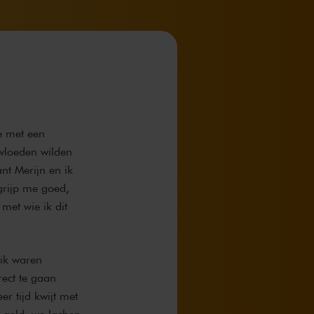
e met een
vloeden wilden
nt Merijn en ik
grijp me goed,
met wie ik dit
 ik waren
ect te gaan
r tijd kwijt met