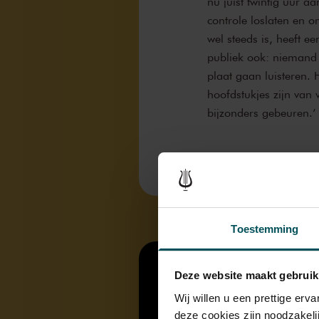
nu juist twintig uur 
controle loslaten en o
wel steeds is, heeft ee
publiek ook: niemand v
plaat gaan luisteren. 
hoofdstukjes zijn van v
bijzonders gebeuren.’
Toestemming
Deze website maakt gebruik
Wij willen u een prettige er
deze cookies zijn noodzakeli