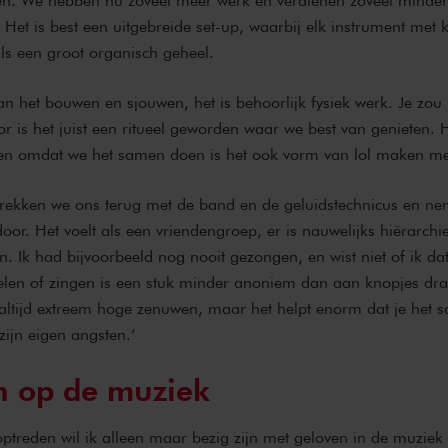
en. We hebben nu zoveel meer werk en verdienen zoveel minder
Het is best een uitgebreide set-up, waarbij elk instrument met 
ls een groot organisch geheel.
n het bouwen en sjouwen, het is behoorlijk fysiek werk. Je zou h
r is het juist een ritueel geworden waar we best van genieten.
, en omdat we het samen doen is het ook vorm van lol maken me
 trekken we ons terug met de band en de geluidstechnicus en ne
oor. Het voelt als een vriendengroep, er is nauwelijks hiërarchi
 Ik had bijvoorbeeld nog nooit gezongen, en wist niet of ik dat
len of zingen is een stuk minder anoniem dan aan knopjes dra
ltijd extreem hoge zenuwen, maar het helpt enorm dat je het 
zijn eigen angsten.’
n op de muziek
treden wil ik alleen maar bezig zijn met geloven in de muziek z