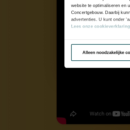
website te optimaliseren en 
Concertgebouw. Daarbij kunn
advertenties. U kunt onder '
Lees onze cookieverklaring 
Via de
cookieverklaring
op o
Alleen noodzakelijke c
We werken samen met
32 d