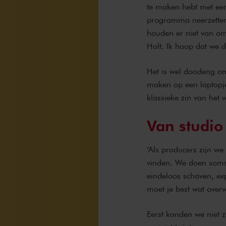
te maken hebt met een
programma neerzetten
houden er niet van om
Holt. Ik hoop dat we d
Het is wel doodeng om
maken op een laptopje
klassieke zin van het 
Van studio
‘Als producers zijn w
vinden. We doen soms 
eindeloos schaven, e
moet je best wat over
Eerst konden we niet 