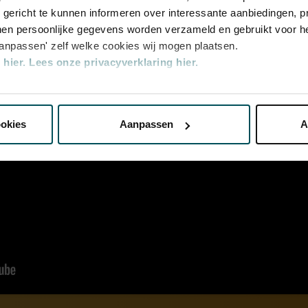
u gericht te kunnen informeren over interessante aanbiedingen, p
en persoonlijke gegevens worden verzameld en gebruikt voor he
aanpassen' zelf welke cookies wij mogen plaatsen.
hier.
Lees onze privacyverklaring hier.
nze website kunt u uw toestemming op elk moment wijzigen of i
ookies
Aanpassen
A
erden
die uw gegevens kunnen ontvangen en verwerken.