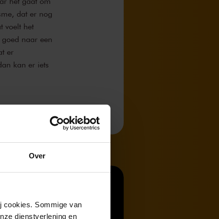
aar het gaat om
sme, dat er nog
t voelt het
o goed naar een
t er
dan kan er iets
Over
wij cookies. Sommige van
nze dienstverlening en