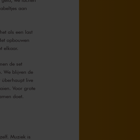
 geld, we lachen
kabeltjes aan
et als een last
 Het opbouwen
t elkaar.
men de set
e. We blijven de
 überhaupt live
aien. Voor grote
samen doet.
elf. Muziek is