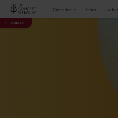
Naar hoofdcontent
Concerten
Series
Uw be
Ontdek