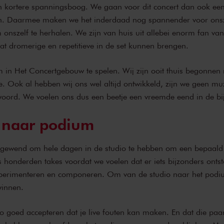
 kortere spanningsboog. We gaan voor dit concert dan ook een
. Daarmee maken we het inderdaad nog spannender voor onsz
 onszelf te herhalen. We zijn van huis uit allebei enorm fan va
at dromerige en repetitieve in de set kunnen brengen.
 in Het Concertgebouw te spelen. Wij zijn ooit thuis begonnen
. Ook al hebben wij ons wel altijd ontwikkeld, zijn we geen mu
woord. We voelen ons dus een beetje een vreemde eend in de bij
 naar podium
e gewend om hele dagen in de studio te hebben om een bepaald 
honderden takes voordat we voelen dat er iets bijzonders ontsta
xperimenteren en componeren. Om van de studio naar het podi
winnen.
zo goed accepteren dat je live fouten kan maken. En dat die pa